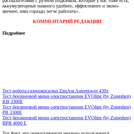
распылителями с ручной подкачкой, которые у нас тоже есть,
аккумуляторные намного удобнее, эффективнее и эконо­
мичнее, ими гораздо легче работать».
КОММЕНТАРИЙ РЕДАКЦИИ
Подробнее
Тест робота-газонокосилки ZimAni Automower 430х
Тест бензиновой мини-электростанции EVOline (by Zongshen)
KB 3300E
Тест бензиновой мини-электростанции EVOline (by Zongshen)
PB 3300E
Тест бензиновой мини-электростанции EVOline (by Zongshen)
BPB 4000 E
Тот факт, что опрыскиватели реально ис­пользуются,