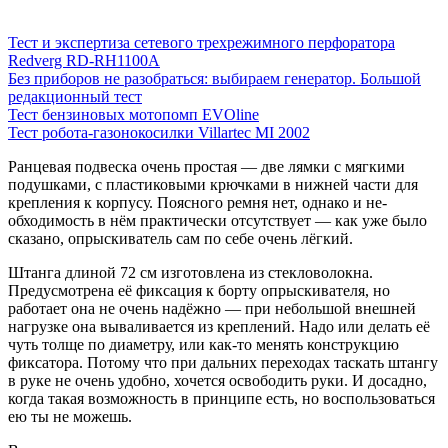
Тест и экспертиза сетевого трехрежимного перфоратора
Redverg RD-RH1100A
Без приборов не разобраться: выбираем генератор. Большой
редакционный тест
Тест бензиновых мотопомп EVOline
Тест робота-газонокосилки Villartec MI 2002
Ранцевая подвеска очень простая — две лямки с мягкими
подушками, с пластиковы­ми крючками в нижней части для
крепления к корпусу. Поясного ремня нет, однако и не­
обходимость в нём практически отсутству­ет — как уже было
сказано, опрыскиватель сам по себе очень лёгкий.
Штанга длиной 72 см изготовлена из сте­кловолокна.
Предусмотрена её фиксация к борту опрыскивателя, но
работает она не очень надёжно — при небольшой внеш­ней
нагрузке она вываливается из креплений. Надо или делать её
чуть толще по диаметру, или как-то менять конструкцию
фиксатора. Потому что при дальних переходах таскать штангу
в руке не очень удобно, хочется осво­бодить руки. И досадно,
когда такая возмож­ность в принципе есть, но воспользоваться
ею ты не можешь.