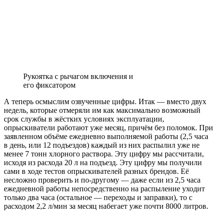
Рукоятка с рычагом включения и
его фиксатором
А теперь осмыслим озвученные цифры. Итак — вместо двух
недель, которые отме­ряли им как максимально возможный
срок службы в жёстких условиях эксплуатации,
опрыскиватели работают уже месяц, при­чём без поломок. При
заявленном объёме ежедневно выполняемой работы (2,5 часа
в день, или 12 подъездов) каждый из них рас­пылил уже не
менее 7 тонн хлорного раство­ра. Эту цифру мы рассчитали,
исходя из рас­хода 20 л на подъезд. Эту цифру мы получили
сами в ходе тестов опрыскивателей разных брендов. Её
несложно проверить и по-друго­му — даже если из 2,5 часа
ежедневной рабо­ты непосредственно на распыление уходит
только два часа (остальное — переходы и за­правки), то с
расходом 2,2 л/мин за месяц набегает уже почти 8000 литров.