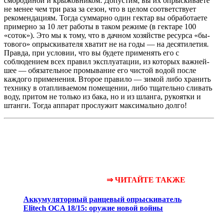
смородиной и крыжовником. Допустим, вы их опрыскиваете
не менее чем три раза за сезон, что в целом соответствует
реко­мендациям. Тогда суммарно один гектар вы обработаете
примерно за 10 лет работы в та­ком режиме (в гектаре 100
«соток»). Это мы к тому, что в дачном хозяйстве ресурса «бы­
тового» опрыскивателя хватит не на годы — на десятилетия.
Правда, при условии, что вы будете применять его с
соблюдением всех правил эксплуатации, из которых важней­
шее — обязательное промывание его чистой водой после
каждого применения. Второе правило — зимой либо хранить
технику в отапливаемом помещении, либо тщатель­но сливать
воду, притом не только из бака, но и из шланга, рукоятки и
штанги. Тогда аппарат прослужит максимально долго!
⇒ ЧИТАЙТЕ ТАКЖЕ
Аккумуляторный ранцевый опрыскиватель
Elitech OCA 18/15: оружие новой войны