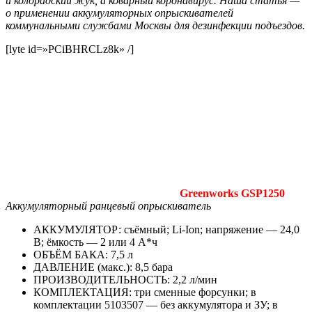
и колорадский жук, а коварный коронавирус. Наша статья —
о применении аккумуляторных опрыскивателей
коммунальными службами Москвы для дезинфекции подъездов.
[lyte id=»PCiBHRCLz8k» /]
Greenworks GSP1250
Аккумуляторный ранцевый опрыскиватель
АККУМУЛЯТОР: съёмный; Li-Ion; напряжение — 24,0
В; ёмкость — 2 или 4 А*ч
ОБЪЁМ БАКА: 7,5 л
ДАВЛЕНИЕ (макс.): 8,5 бара
ПРОИЗВОДИТЕЛЬНОСТЬ: 2,2 л/мин
КОМПЛЕКТАЦИЯ: три сменные форсунки; в
комплектации 5103507 — без аккумулятора и ЗУ; в