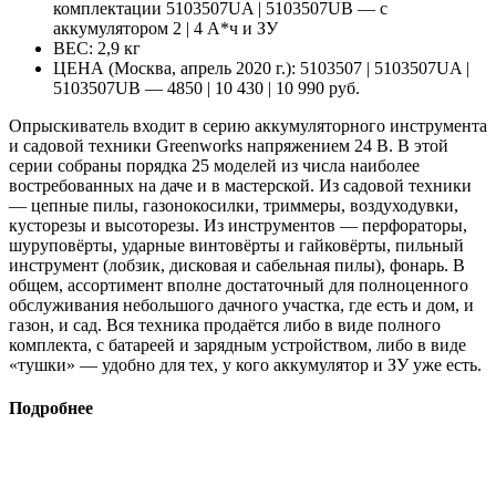
комплектации 5103507UA | 5103507UB — с
аккумулятором 2 | 4 А*ч и ЗУ
ВЕС: 2,9 кг
ЦЕНА (Москва, апрель 2020 г.): 5103507 | 5103507UA |
5103507UB — 4850 | 10 430 | 10 990 руб.
Опрыскиватель входит в серию аккуму­ляторного инструмента
и садовой техники Greenworks напряжением 24 В. В этой
серии собраны порядка 25 моделей из числа наибо­лее
востребованных на даче и в мастерской. Из садовой техники
— цепные пилы, газоно­косилки, триммеры, воздуходувки,
кусторезы и высоторезы. Из инструментов — перфо­раторы,
шуруповёрты, ударные винтовёрты и гайковёрты, пильный
инструмент (лобзик, дисковая и сабельная пилы), фонарь. В
об­щем, ассортимент вполне достаточный для полноценного
обслуживания небольшого дачного участка, где есть и дом, и
газон, и сад. Вся техника продаётся либо в виде полного
комплекта, с батареей и зарядным устрой­ством, либо в виде
«тушки» — удобно для тех, у кого аккумулятор и ЗУ уже есть.
Подробнее