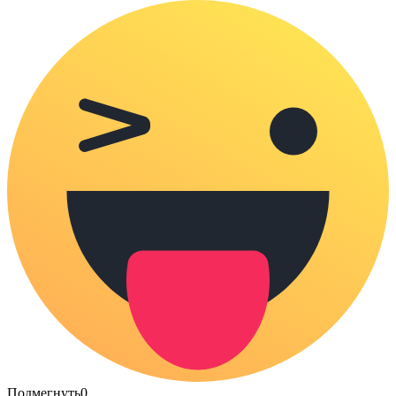
Подмегнуть
0