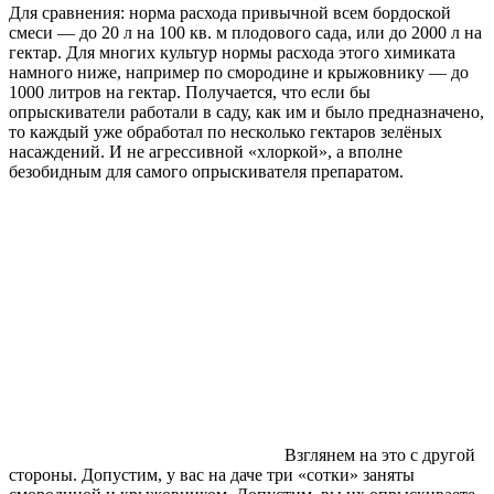
Для сравнения: норма расхода привычной всем бордоской
смеси — до 20 л на 100 кв. м плодового сада, или до 2000 л на
гектар. Для многих культур нормы расхода этого хими­ката
намного ниже, например по смородине и крыжовнику — до
1000 литров на гектар. Получается, что если бы
опрыскиватели ра­ботали в саду, как им и было предназначе­но,
то каждый уже обработал по несколько гектаров зелёных
насаждений. И не агрес­сивной «хлоркой», а вполне
безобидным для самого опрыскивателя препаратом.
Взглянем на это с другой
стороны. До­пустим, у вас на даче три «сотки» заняты