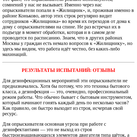
сомнений у нас не вызывает. Именно через нас
опрыскиватели попали в «Жилищник», и, проживая именно в
рай­оне Коньково, автор этих строк регулярно видит
сотрудников «Жилищника» во вре­мя их переходов от дома к
дому с опры­скивателями на спине. Не раз встречал их в
подъезде в момент обработки, которая и в самом деле
проводится по расписа­нию. Знаем, что в других районах
Москвы у граждан есть немало вопросов к «Жилищнику», но
здесь мы видим, что работа идёт честно, без каких-либо
махинаций.
РЕЗУЛЬТАТЫ ИСПЫТАНИЙ: ОТЗЫВЫ
Для дезинфекционных мероприятий эти опрыскиватели не
предназначались. Хотя бы потому, что это техника бытового
класса, а дезинфекция — это, очевидно, профессио­нальный
режим работы. Что обычно бывает с бытовым инструментом,
который начина­ют гонять каждый день по несколько часов?
Как правило, он быстро выходит из строя, исчерпав свой
ресурс.
Для опрыскивателя основная угроза при работе с
дезинфектантами — это не выход из строя
быстроизнашивающихся элемен­тов двигателя типа щёток, а