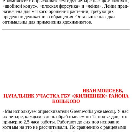
В комплекте с опрыскивателем идут че­тыре насадки: «конус»,
«двойной конус», «плоская форсунка» и «лейка». Лейка пред­
назначена для мягкого орошения растений, требующих
предельно деликатного обра­щения. Остальные насадки
оптимальны для применения ядохимикатов.
ИВАН МОИСЕЕВ,
НАЧАЛЬНИК УЧАСТКА ГБУ «ЖИЛИЩНИК» РАЙОНА
КОНЬКОВО
«Мы используем опрыскиватели Greenworks уже месяц. У нас
их четыре, каждым в день обрабатываем по 12 подъ­ездов, это
примерно 2,5 часа работы. Рабо­тают до сих пор исправно,
хотя мы на это не рассчитывали. По сравнению с ранце­выми