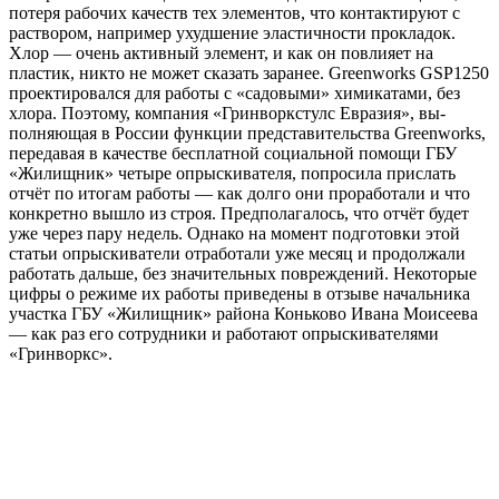
потеря рабочих качеств тех элементов, что контактируют с
раствором, например ухудшение эластич­ности прокладок.
Хлор — очень активный элемент, и как он повлияет на
пластик, ни­кто не может сказать заранее. Greenworks GSP1250
проектировался для работы с «са­довыми» химикатами, без
хлора. Поэтому, компания «Гринворкстулс Евразия», вы­
полняющая в России функции представительства Greenworks,
передавая в качестве бесплатной социальной помощи ГБУ
«Жилищник» четыре опрыскивателя, попросила прислать
отчёт по итогам работы — как долго они проработали и что
конкретно вышло из строя. Предполагалось, что отчёт будет
уже через пару недель. Однако на момент подготовки этой
статьи опрыскиватели отработали уже месяц и продолжали
работать дальше, без значительных повреждений. Некоторые
цифры о режиме их работы приведены в отзыве начальника
участка ГБУ «Жилищник» района Коньково Ивана Моисеева
— как раз его сотрудники и работают опрыскивателями
«Гринворкс».