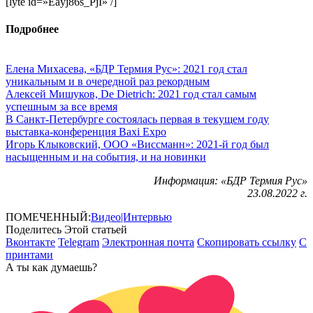
[lyte id=»Eayj86s_PjI» /]
Подробнее
Елена Михасева, «БДР Термия Рус»: 2021 год стал
уникальным и в очередной раз рекордным
Алексей Мишуков, De Dietrich: 2021 год стал самым
успешным за все время
В Санкт-Петербурге состоялась первая в текущем году
выставка-конференция Baxi Expo
Игорь Клыковский, ООО «Виссманн»: 2021-й год был
насыщенным и на события, и на новинки
Информация: «БДР Термия Рус»
23.08.2022 г.
ПОМЕЧЕННЫЙ:
Видео|Интервью
Поделитесь Этой статьей
Вконтакте
Telegram
Электронная почта
Скопировать ссылку
С
принтами
А ты как думаешь?