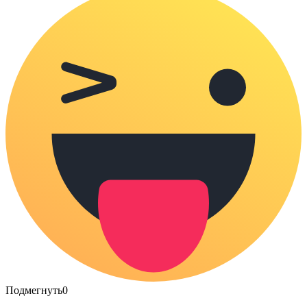
Подмегнуть
0