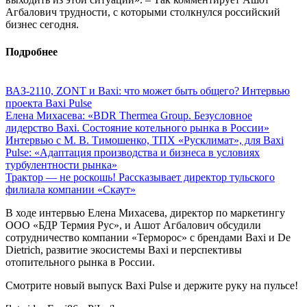
Агбалович трудности, с которыми столкнулся российский
бизнес сегодня.
Подробнее
ВАЗ-2110, ZONT и Baxi: что может быть общего? Интервью
проекта Baxi Pulse
Елена Михасева: «BDR Thermea Group. Безусловное
лидерство Baxi. Состояние котельного рынка в России»
Интервью с М. В. Тимошенко, ТПХ «Русклимат», для Baxi
Pulse: «Адаптация производства и бизнеса в условиях
турбулентности рынка»
Трактор — не роскошь! Рассказывает директор тульского
филиала компании «Скаут»
В ходе интервью Елена Михасева, директор по маркетингу
ООО «БДР Термия Рус», и Ашот Агбалович обсудили
сотрудничество компании «Терморос» с брендами Baxi и De
Dietrich, развитие экосистемы Baxi и перспективы
отопительного рынка в России.
Смотрите новый выпуск Baxi Pulse и держите руку на пульсе!