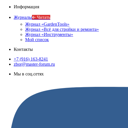
Информация
Журналы
🡨 Читать
Журнал «GardenTools»
Журнал «Всё для стройки и ремонта»
Журнал «Инструменты»
Мой список
Контакты
+7 (916) 163-8241
zbor@master-forum.ru
Мы в соц.сетях