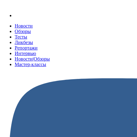
Новости
Обзоры
Тесты
Ликбезы
Репортажи
Интервью
Новости|Обзоры
Мастер-классы