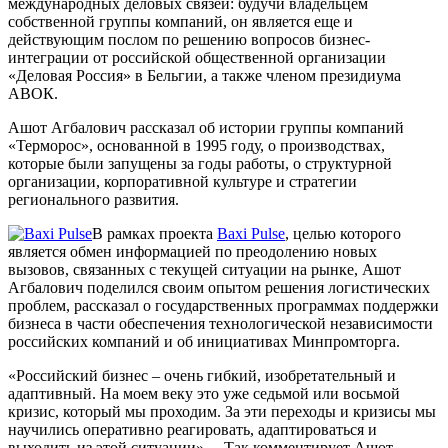
международных деловых связей: будучи владельцем
собственной группы компаний, он является еще и
действующим послом по решению вопросов бизнес-
интеграции от российской общественной организации
«Деловая Россия» в Бельгии, а также членом президиума
АВОК.
Ашот Агбалович рассказал об истории группы компаний
«Терморос», основанной в 1995 году, о производствах,
которые были запущены за годы работы, о структурной
организации, корпоративной культуре и стратегии
регионального развития.
В рамках проекта
Baxi Pulse
, целью которого
является обмен информацией по преодолению новых
вызовов, связанных с текущей ситуации на рынке, Ашот
Агбалович поделился своим опытом решения логистических
проблем, рассказал о государственных программах поддержки
бизнеса в части обеспечения технологической независимости
российских компаний и об инициативах Минпромторга.
«Российский бизнес – очень гибкий, изобретательный и
адаптивный. На моем веку это уже седьмой или восьмой
кризис, который мы проходим. За эти переходы и кризисы мы
научились оперативно реагировать, адаптироваться и
выходить из этой ситуации». – Так комментирует Ашот