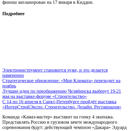
финиш запланирован на 17 января в Киддии.
Подробнее
Электроинструмент становится хуже, и это делается
намеренно
Стратегическое обновление: «Мир Климата» переходит на
ноябрь
Лучшие идеи по преображению Челябинска выберут 19-21
мая на выставке-форуме «Строительство»
С 14 по 16 апреля в Санкт-Петербурге пройдёт выставка
«ИнтерСтройЭкспо. Строительство. Дизайн. Реставрация»
Команда «Камаз-мастер» выставит на гонку 4 экипажа.
Представлять Россию в грузовом зачете международного
соревнования будут: действующий чемпион «Дакара» Эдуард