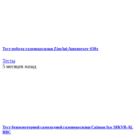
Тест робота-газонокосилки ZimAni Automower 430х
Тесты
5 месяцев назад
Тест бензомоторной самоходной газонокосилки Caiman Ixo 58KVR-AL
BBC