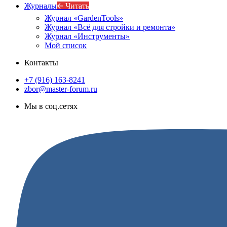
Журналы
🡨 Читать
Журнал «GardenTools»
Журнал «Всё для стройки и ремонта»
Журнал «Инструменты»
Мой список
Контакты
+7 (916) 163-8241
zbor@master-forum.ru
Мы в соц.сетях