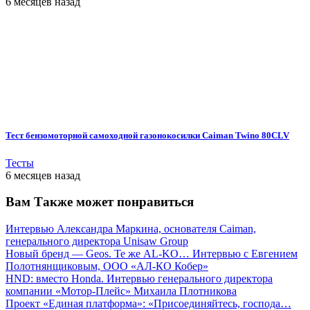
6 месяцев назад
Тест бензомоторной самоходной газонокосилки Caiman Twino 80CLV
Тесты
6 месяцев назад
Вам Также может понравиться
Интервью Александра Маркина, основателя Caiman,
генерального директора Unisaw Group
Новый бренд — Geos. Те же AL-KO… Интервью c Евгением
Полотнянщиковым, ООО «АЛ-КО Кобер»
HND: вместо Honda. Интервью генерального директора
компании «Мотор-Плейс» Михаила Плотникова
Проект «Единая платформа»: «Присоединяйтесь, господа…