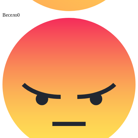
Весело
0