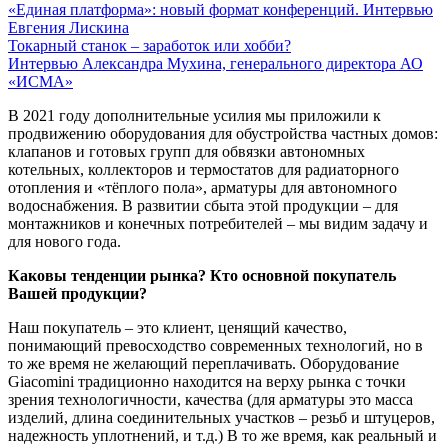
«Единая платформа»: новый формат конференций. Интервью
Евгения Лискина
Токарный станок – заработок или хобби?
Интервью Александра Мухина, генерального директора АО
«ИСМА»
В 2021 году дополнительные усилия мы приложили к
продвижению оборудования для обустройства частных домов:
клапанов и готовых групп для обвязки автономных
котельных, коллекторов и термостатов для радиаторного
отопления и «тёплого пола», арматуры для автономного
водоснабжения. В развитии сбыта этой продукции – для
монтажников и конечных потребителей – мы видим задачу и
для нового года.
Каковы тенденции рынка? Кто основной покупатель
Вашей продукции?
Наш покупатель – это клиент, ценящий качество,
понимающий превосходство современных технологий, но в
то же время не желающий переплачивать. Оборудование
Giacomini традиционно находится на верху рынка с точки
зрения технологичности, качества (для арматуры это масса
изделий, длина соединительных участков – резьб и штуцеров,
надежность уплотнений, и т.д.) В то же время, как реальный и