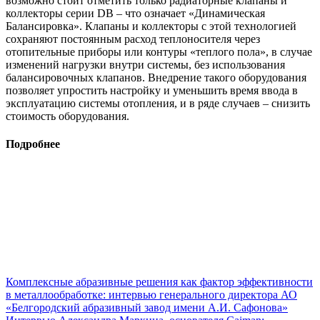
возможно стоит отметить только радиаторные клапаны и
коллекторы серии DB – что означает «Динамическая
Балансировка». Клапаны и коллекторы с этой технологией
сохраняют постоянным расход теплоносителя через
отопительные приборы или контуры «теплого пола», в случае
изменений нагрузки внутри системы, без использования
балансировочных клапанов. Внедрение такого оборудования
позволяет упростить настройку и уменьшить время ввода в
эксплуатацию системы отопления, и в ряде случаев – снизить
стоимость оборудования.
Подробнее
Комплексные абразивные решения как фактор эффективности
в металлообработке: интервью генерального директора АО
«Белгородский абразивный завод имени А.И. Сафонова»