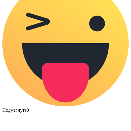
Подмегнуть
0