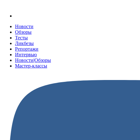
Новости
Обзоры
Тесты
Ликбезы
Репортажи
Интервью
Новости|Обзоры
Мастер-классы