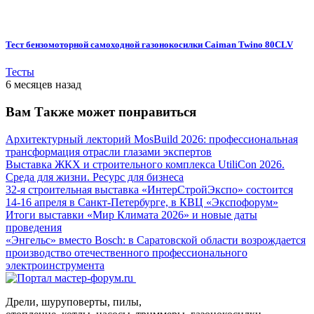
Тест бензомоторной самоходной газонокосилки Caiman Twino 80CLV
Тесты
6 месяцев назад
Вам Также может понравиться
Архитектурный лекторий MosBuild 2026: профессиональная
трансформация отрасли глазами экспертов
Выставка ЖКХ и строительного комплекса UtiliCon 2026.
Среда для жизни. Ресурс для бизнеса
32-я строительная выставка «ИнтерСтройЭкспо» состоится
14-16 апреля в Санкт-Петербурге, в КВЦ «Экспофорум»
Итоги выставки «Мир Климата 2026» и новые даты
проведения
«Энгельс» вместо Bosch: в Саратовской области возрождается
производство отечественного профессионального
электроинструмента
Дрели, шуруповерты, пилы,