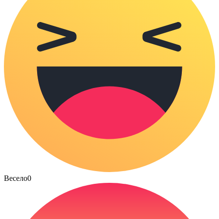
Весело
0