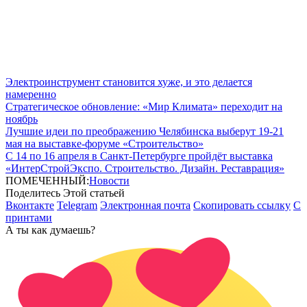
Электроинструмент становится хуже, и это делается
намеренно
Стратегическое обновление: «Мир Климата» переходит на
ноябрь
Лучшие идеи по преображению Челябинска выберут 19-21
мая на выставке-форуме «Строительство»
С 14 по 16 апреля в Санкт-Петербурге пройдёт выставка
«ИнтерСтройЭкспо. Строительство. Дизайн. Реставрация»
ПОМЕЧЕННЫЙ:
Новости
Поделитесь Этой статьей
Вконтакте
Telegram
Электронная почта
Скопировать ссылку
С
принтами
А ты как думаешь?