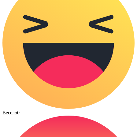
Весело
0