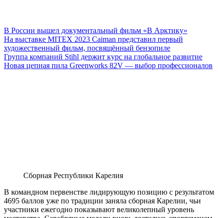
В России вышел документальный фильм «В Арктику»
На выставке MITEX 2023 Caiman представил первый
художественный фильм, посвящённый бензопиле
Группа компаний Stihl держит курс на глобальное развитие
Новая цепная пила Greenworks 82V — выбор профессионалов
Сборная Республики Карелия
В командном первенстве лидирующую позицию с результатом
4695 баллов уже по традиции заняла сборная Карелии, чьи
участники ежегодно показывают великолепный уровень