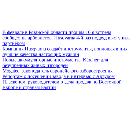
В феврале в Рязанской области прошла 16-я встреча
сообщества арбористов. Husqvarna 4-й раз подряд выступила
партнёром
Компания Husqvarna создаёт инструменты, воплощая в них
лучшие качества настоящих мужчин
Новые аккумуляторные инструменты Kärcher: для
безупречных живых изгородей
Mogatec: законодатель европейского заборостроения.
Репортаж о посещении завода и интервью с Артуром
Пласконем, руководителем отдела продаж по Восточной
Европе и странам Балтии