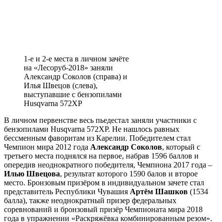
1-е и 2-е места в личном зачёте
на «Лесоруб-2018» заняли
Александр Соколов (справа) и
Илья Швецов (слева),
выступавшие с бензопилами
Husqvarna 572XP
В личном первенстве весь пьедестал заняли участники с
бензопилами Husqvarna 572XP. Не нашлось равных
бессменным фаворитам из Карелии. Победителем стал
Чемпион мира 2012 года
Александр Соколов
, который с
третьего места поднялся на первое, набрав 1596 баллов и
опередив неоднократного победителя, Чемпиона 2017 года –
Илью Швецова
, результат которого 1590 балов и второе
место. Бронзовым призёром в индивидуальном зачете стал
представитель Республики Чувашия
Артём Шашков
(1534
балла), также неоднократный призер федеральных
соревнований и бронзовый призёр Чемпионата мира 2018
года в упражнении «Раскряжёвка комбинированным резом».