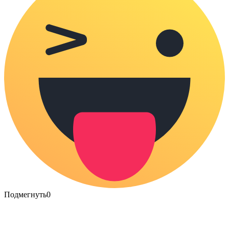
Подмегнуть
0