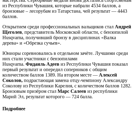
мастерства. Серебряные медали вновь достались спортсменам
из Республики Чувашия, которые набрали 4534 баллов, а
бронзовые – лесорубам из Татарстана, чей результат — 4443
баллов.
Открытием среди профессиональных вальщиков стал
Андрей
Щеголев
, представитель Московской области, с бензопилой
Husqvarna, получивший бронзу в дисциплинах «Валка
дерева» и «Обрезка сучьев».
Юниоры соревновались в отдельном зачёте. Лучшими среди
них стали участники с бензопилами
Husqvarna.
Фидаиль
Адеев
из Республики Чувашия показал
первый результат и опередил соперников с общим
количеством баллов 1389. На втором месте —
Алексей
Соколов,
подрастающая замена отцу-чемпиону Александру
Соколову из Республики Карелия, с количеством баллов 1282.
Бронзовым призёром стал
Марс
Салеев
из республики
Марий Эл, результат которого — 724 балла.
Подробнее