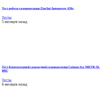
Тест робота-газонокосилки ZimAni Automower 430х
Тесты
5 месяцев назад
Тест бензомоторной самоходной газонокосилки Caiman Ixo 58KVR-AL
BBC
Тесты
6 месяцев назад