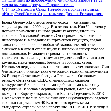
Лучшие идеи по преображению Челябинска выберут 19-21
мая на выставке-форуме «Строительство»
С 14 по 16 апреля в Санкт-Петербурге пройдёт выставка
«ИнтерСтройЭкспо. Строительство. Дизайн. Реставрация»
Бренд Greenworks относительно молод — он вышел на
мировой рынок в 2009 году. Его основатель Йин Чен стоял у
истоков применения инновационных аккумуляторных
технологий в садовой технике. Он первым начал активно
инвестировать в создание инструментов будущего, создал
завод полного цикла в свободной экономической зоне
Чанчжоу в Китае и стал выпускать широкий спектр товаров
для садоводов. Компания первоначально являлась
контрактным производителем аккумуляторной техники для
крупных международных брендов и торговых сетей.
Используя передовой опыт в литий-ионных технологиях, Йин
Чен запустил линейку аккумуляторной техники напряжением
24 В под собственным брендом Greenworks. Основным
рынком сбыта стали США, отличающиеся сильной
конкуренцией и повышенными требованиями к качеству
продукции. Завоевав американский рынок, Greenworks
выходит в Европу, открыв офис в Кельне, Германия. В 2013
Greenworks вывел на рынок линейку аккумуляторной садовой
техники напряжением 40 В, и это в то время, когда
стандартом отрасли было напряжение 18 В. В 2016 г. запущен