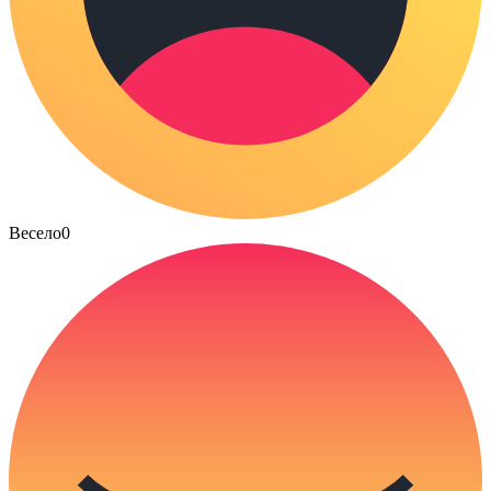
Весело
0