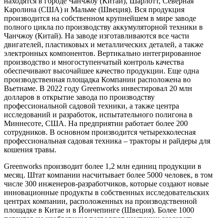
находятся в городе Чанчжоу (Китай), Шарлотт, Северная
Каролина (США) и Мальме (Швеция). Вся продукция
производится на собственном крупнейшем в мире заводе
полного цикла по производству аккумуляторной техники в
Чанчжоу (Китай). На заводе изготавливаются все части
двигателей, пластиковых и металлических деталей, а также
электронных компонентов. Вертикально интегрированное
производство и многоступенчатый контроль качества
обеспечивают высочайшее качество продукции. Еще одна
производственная площадка Компании расположена во
Вьетнаме. В 2022 году Greenworks инвестировал 20 млн
долларов в открытие завода по производству
профессиональной садовой техники, а также центра
исследований и разработок, испытательного полигона в
Миннесоте, США. На предприятии работает более 200
сотрудников. В основном производится четырехколесная
профессиональная садовая техника – тракторы и райдеры для
кошения травы.
Greenworks производит более 1,2 млн единиц продукции в
месяц. Штат компании насчитывает более 5000 человек, в том
числе 300 инженеров-разработчиков, которые создают новые
инновационные продукты в собственных исследовательских
центрах компании, расположенных на производственной
площадке в Китае и в Йончепинге (Швеция). Более 1000