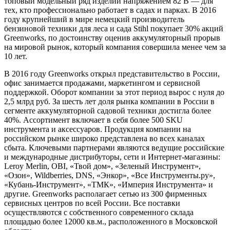
топовый модельный ряд изделий напряжением 82 В — для
тех, кто профессионально работает в садах и парках. В 2016
году крупнейший в мире немецкий производитель
бензиновой техники для леса и сада Stihl покупает 30% акций
Greenworks, по достоинству оценив аккумуляторный прорыв
на мировой рынок, который компания совершила менее чем за
10 лет.
В 2016 году Greenworks открыл представительство в России,
офис занимается продажами, маркетингом и сервисной
поддержкой. Оборот компании за этот период вырос с нуля до
2,5 млрд руб. За шесть лет доля рынка компании в России в
сегменте аккумуляторной садовой техники достигла более
40%. Ассортимент включает в себя более 500 SKU
инструмента и аксессуаров. Продукция компании на
российском рынке широко представлена во всех каналах
сбыта. Ключевыми партнерами являются ведущие российские
и международные дистрибуторы, сети и Интернет-магазины:
Leroy Merlin, OBI, «Твой дом», «Зеленый Инструмент»,
«Озон», Wildberries, DNS, «Энкор», «Все Инструменты.ру»,
«Кубань-Инструмент», «ТМК», «Империя Инструмента» и
другие. Greenworks располагает сетью из 300 фирменных
сервисных центров по всей России. Все поставки
осуществляются с собственного современного склада
площадью более 12000 кв.м., расположенного в Московской