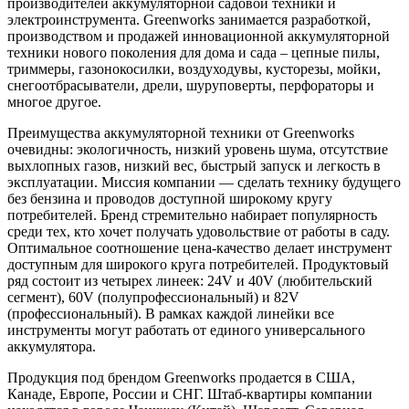
производителей аккумуляторной садовой техники и
электроинструмента. Greenworks занимается разработкой,
производством и продажей инновационной аккумуляторной
техники нового поколения для дома и сада – цепные пилы,
триммеры, газонокосилки, воздуходувы, кусторезы, мойки,
снегоотбрасыватели, дрели, шуруповерты, перфораторы и
многое другое.
Преимущества аккумуляторной техники от Greenworks
очевидны: экологичность, низкий уровень шума, отсутствие
выхлопных газов, низкий вес, быстрый запуск и легкость в
эксплуатации. Миссия компании — сделать технику будущего
без бензина и проводов доступной широкому кругу
потребителей. Бренд стремительно набирает популярность
среди тех, кто хочет получать удовольствие от работы в саду.
Оптимальное соотношение цена-качество делает инструмент
доступным для широкого круга потребителей. Продуктовый
ряд состоит из четырех линеек: 24V и 40V (любительский
сегмент), 60V (полупрофессиональный) и 82V
(профессиональный). В рамках каждой линейки все
инструменты могут работать от единого универсального
аккумулятора.
Продукция под брендом Greenworks продается в США,
Канаде, Европе, России и СНГ. Штаб-квартиры компании