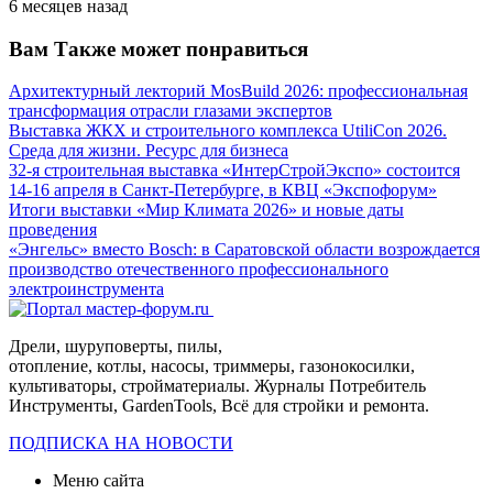
6 месяцев назад
Вам Также может понравиться
Архитектурный лекторий MosBuild 2026: профессиональная
трансформация отрасли глазами экспертов
Выставка ЖКХ и строительного комплекса UtiliCon 2026.
Среда для жизни. Ресурс для бизнеса
32-я строительная выставка «ИнтерСтройЭкспо» состоится
14-16 апреля в Санкт-Петербурге, в КВЦ «Экспофорум»
Итоги выставки «Мир Климата 2026» и новые даты
проведения
«Энгельс» вместо Bosch: в Саратовской области возрождается
производство отечественного профессионального
электроинструмента
Дрели, шуруповерты, пилы,
отопление, котлы, насосы, триммеры, газонокосилки,
культиваторы, стройматериалы. Журналы Потребитель
Инструменты, GardenTools, Всё для стройки и ремонта.
ПОДПИСКА НА НОВОСТИ
Меню сайта