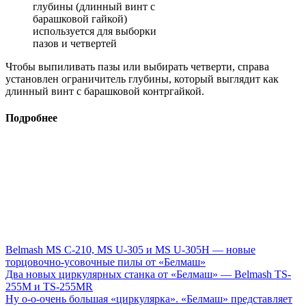
глубины (длинный винт с
барашковой гайкой)
используется для выборки
пазов и четвертей
Чтобы выпиливать пазы или выбирать четверти, справа
установлен ограничитель глубины, который выглядит как
длинный винт с барашковой контргайкой.
Подробнее
Belmash MS C-210, MS U-305 и MS U-305H — новые
торцовочно-усовочные пилы от «Белмаш»
Два новых циркулярных станка от «Белмаш» — Belmash TS-
255M и TS-255MR
Ну о-о-очень большая «циркулярка». «Белмаш» представляет