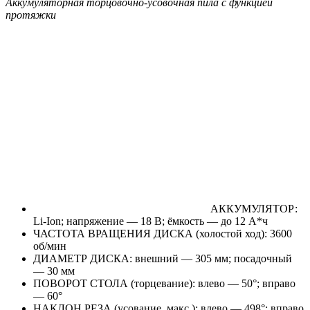
Аккумуляторная торцовочно-усовочная пила с функцией
протяжки
АККУМУЛЯТОР:
Li-Ion; напряжение — 18 В; ёмкость — до 12 А*ч
ЧАСТОТА ВРАЩЕНИЯ ДИСКА (холостой ход): 3600
об/мин
ДИАМЕТР ДИСКА: внешний — 305 мм; посадочный
— 30 мм
ПОВОРОТ СТОЛА (торцевание): влево — 50°; вправо
— 60°
НАКЛОН РЕЗА (усование, макс.): влево — 498°; вправо