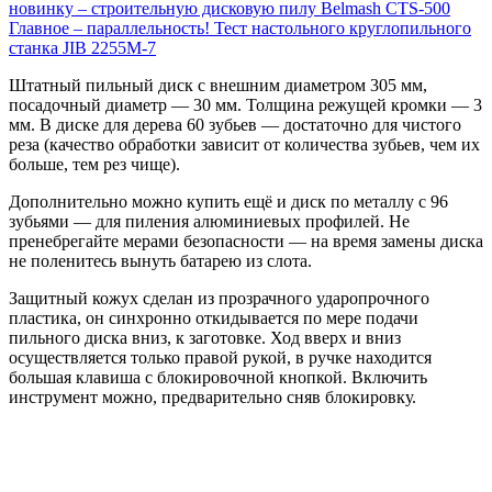
новинку – строительную дисковую пилу Belmash CTS-500
Главное – параллельность! Тест настольного круглопильного
станка JIB 2255M‑7
Штатный пильный диск с внешним диаметром 305 мм,
посадочный диаметр — 30 мм. Толщина режущей кромки — 3
мм. В диске для дерева 60 зубьев — достаточно для чистого
реза (качество обработки зависит от количества зубьев, чем их
больше, тем рез чище).
Дополнительно можно купить ещё и диск по металлу с 96
зубьями — для пиления алюминиевых профилей. Не
пренебрегайте мерами безопасности — на время замены диска
не поленитесь вынуть батарею из слота.
Защитный кожух сделан из прозрачного ударопрочного
пластика, он синхронно откидывается по мере подачи
пильного диска вниз, к заготовке. Ход вверх и вниз
осуществляется только правой рукой, в ручке находится
большая клавиша с блокировочной кнопкой. Включить
инструмент можно, предварительно сняв блокировку.