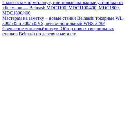
Пылесосы «по металлу», или новые вытяжные установки от
«Белмаш» — Belmash MDС1100, MDС1100/400, MDС1800,
MDС1800/400
Мастерам на заметку – новые станки Belmash: токарные WL-
300/535 и 300/535VS, ленточнопильный WBS-228P
Сверление «по-серьёзному». Обзор новых сверлильных
станков Belmash по дереву и металлу