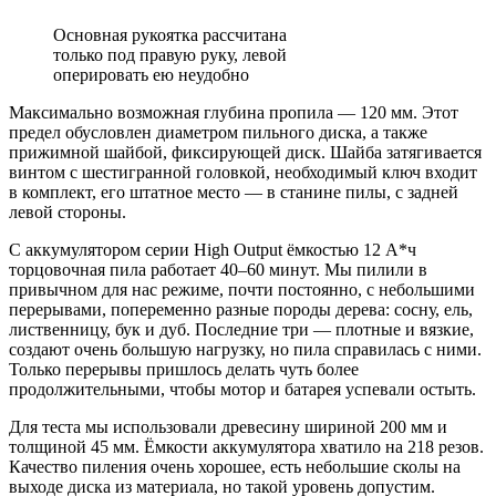
Основная рукоятка рассчитана
только под правую руку, левой
оперировать ею неудобно
Максимально возможная глубина пропила — 120 мм. Этот
предел обусловлен диаметром пильного диска, а также
прижимной шайбой, фиксирующей диск. Шайба затягивается
винтом с шестигранной головкой, необходимый ключ входит
в комплект, его штатное место — в станине пилы, с задней
левой стороны.
С аккумулятором серии High Output ёмкостью 12 А*ч
торцовочная пила работает 40–60 минут. Мы пилили в
привычном для нас режиме, почти постоянно, с небольшими
перерывами, попеременно разные породы дерева: сосну, ель,
лиственницу, бук и дуб. Последние три — плотные и вязкие,
создают очень большую нагрузку, но пила справилась с ними.
Только перерывы пришлось делать чуть более
продолжительными, чтобы мотор и батарея успевали остыть.
Для теста мы использовали древесину шириной 200 мм и
толщиной 45 мм. Ёмкости аккумулятора хватило на 218 резов.
Качество пиления очень хорошее, есть небольшие сколы на
выходе диска из материала, но такой уровень допустим.