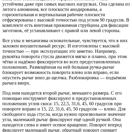
устойчива даже при самых высоких нагрузках. Она сделана из
литого алюминия, все плоскости анодированы, а
горизонтальная и вертикальная рабочие плоскости
отфрезерованы с высокой точностью под углом 90 градусов. В
комплекте есть винтовая прижимная струбцина для фиксации
заготовок, её устанавливают с правой или левой стороны.
Все узлы и механизмы основательные, чувствуется, что в них
заложен внушительный ресурс. И изготовлены с высокой
точностью — при эксплуатации это заметно. Например,
рукоятка поворота стусла движется мягко и плавно, при этом
чётко и надёжно фиксируется во всех предустановленных
положениях. Размещённая на ней большая ручка-рычаг
блокирует возможность поворота влево или вправо, если
опустить рычаг вниз до щелчка. Разблокировка — подъёмом
рычага вверх.
Под ним находится второй рычаг, меньшего размера. С его
помощью инструмент фиксируют в предустановленных
положениях углов скоса: 15, 22,5, 31,6, 45, 60 градусов при
повороте вправо и 15, 22, 31,6, 45, 50 градусов — влево. Для
свободного хода стусла, когда нужно произвольное значение
угла, маленький рычаг фиксируют ещё одной ручкой. Она
находится слева и имеет осевое вращение. Поворот вперед
фиксирует маленький рычаг, обратный поворот снимает