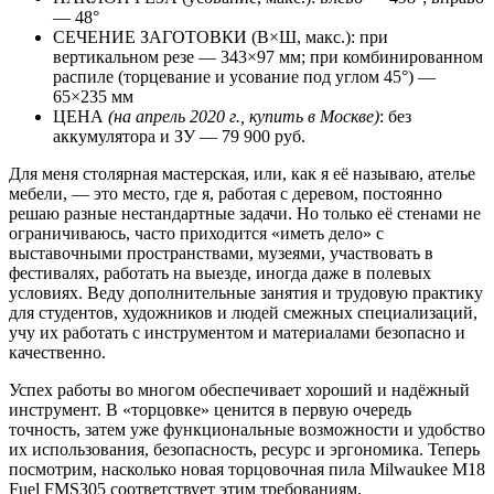
— 48°
СЕЧЕНИЕ ЗАГОТОВКИ (В×Ш, макс.): при
вертикальном резе — 343×97 мм; при комбинированном
распиле (торцевание и усование под углом 45°) —
65×235 мм
ЦЕНА
(на апрель 2020 г., купить в Москве)
: без
аккумулятора и ЗУ — 79 900 руб.
Для меня столярная мастерская, или, как я её называю, ателье
мебели, — это место, где я, работая с деревом, постоянно
решаю разные нестандартные задачи. Но только её стенами не
ограничиваюсь, часто приходится «иметь дело» с
выставочными пространствами, музеями, участвовать в
фестивалях, работать на выезде, иногда даже в полевых
условиях. Веду дополнительные занятия и трудовую практику
для студентов, художников и людей смежных специализаций,
учу их работать с инструментом и материалами безопасно и
качественно.
Успех работы во многом обеспечивает хороший и надёжный
инструмент. В «торцовке» ценится в первую очередь
точность, затем уже функциональные возможности и удобство
их использования, безопасность, ресурс и эргономика. Теперь
посмотрим, насколько новая торцовочная пила Milwaukee M18
Fuel FMS305 соответствует этим требованиям.