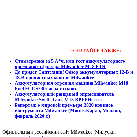
⇒ ЧИТАЙТЕ ТАКЖЕ:
Стометровка за 5 А*ч, или тест аккумуляторного
кромочного фрезера Milwaukee M18 FTR
Да придёт Сантехник! Обзор аккумуляторных 12-В и
18-В прочистных машин Milwaukee
Аккумуляторная отрезная машина Milwaukee M18
Fuel FCOS230: игра с силой
Аккумуляторный ранцевый опрыскиватель
Milwaukee Swith Tank M18 BPFPH: тест
Репортаж о мировой премьере-2020 новинок
инструмента Milwaukee (Монте-Карло, Монако,
февраль 2020 г.)
Официальный российский сайт Milwaukee (Милуоки):