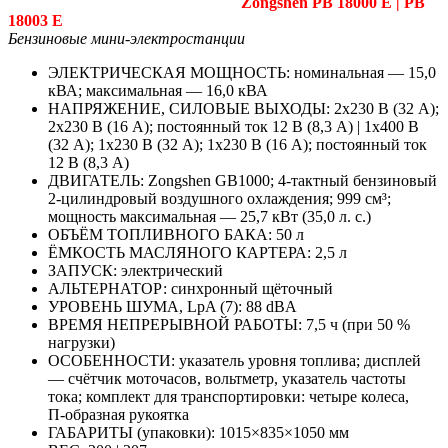
Zongshen PB 18000 E | PB
18003 E
Бензиновые мини-электростанции
ЭЛЕКТРИЧЕСКАЯ МОЩНОСТЬ: номинальная — 15,0
кВА; максимальная — 16,0 кВА
НАПРЯЖЕНИЕ, СИЛОВЫЕ ВЫХОДЫ: 2х230 В (32 А);
2х230 В (16 А); постоянный ток 12 В (8,3 А) | 1х400 В
(32 А); 1х230 В (32 А); 1х230 В (16 А); постоянный ток
12 В (8,3 А)
ДВИГАТЕЛЬ: Zongshen GB1000; 4‑тактный бензиновый
2‑цилиндровый воздушного охлаждения; 999 см³;
мощность максимальная — 25,7 кВт (35,0 л. с.)
ОБЪЁМ ТОПЛИВНОГО БАКА: 50 л
ЁМКОСТЬ МАСЛЯНОГО КАРТЕРА: 2,5 л
ЗАПУСК: электрический
АЛЬТЕРНАТОР: синхронный щёточный
УРОВЕНЬ ШУМА, LpA (7): 88 dBA
ВРЕМЯ НЕПРЕРЫВНОЙ РАБОТЫ: 7,5 ч (при 50 %
нагрузки)
ОСОБЕННОСТИ: указатель уровня топлива; дисплей
— счётчик моточасов, вольтметр, указатель частоты
тока; комплект для транспортировки: четыре колеса,
П‑образная рукоятка
ГАБАРИТЫ (упаковки): 1015×835×1050 мм