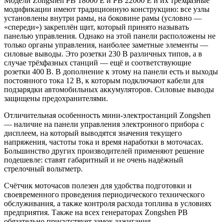
Модели Zongshen PB 18000 E и PB 22000 E и их трёх­фазные
модификации имеют традиционную конструк­цию: все узлы
установлены внутри рамы, на боковине рамы (условно —
«спереди») закреплён щит, который принято называть
панелью управления. Однако на этой панели расположены не
только органы управления, наиболее заметные элементы —
силовые выводы. Это розетки 230 В различных типов, а в
случае трёхфазных станций — ещё и соответствующие
розетки 400 В. В до­полнение к этому на панели есть и выходы
постоянного тока 12 В, к которым подключают кабели для
подзарядки автомобильных аккумуляторов. Силовые выводы
защи­щены предохранителями.
Отличительная особенность мини-электростанций Zongshen
— наличие на панели управления электронно­го прибора с
дисплеем, на который выводятся значения текущего
напряжения, частоты тока и время наработки в моточасах.
Большинство других производителей приме­няют решение
подешевле: ставят габаритный и не очень надёжный
стрелочный вольтметр.
Счётчик моточасов полезен для удобства подготовки и
своевременного проведения периодического техниче­ского
обслуживания, а также контроля расхода топлива в условиях
предприятия. Также на всех генераторах Zongshen PB
обязательно присутствует замок зажигания.