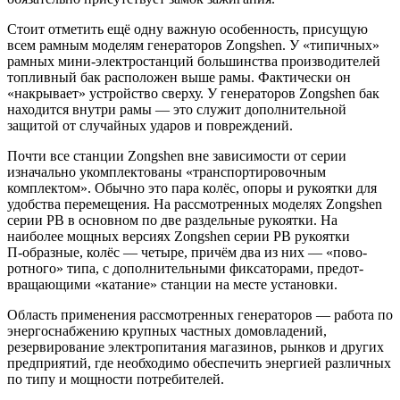
Стоит отметить ещё одну важную особенность, при­сущую
всем рамным моделям генераторов Zongshen. У «типичных»
рамных мини-электростанций большин­ства производителей
топливный бак расположен выше рамы. Фактически он
«накрывает» устройство сверху. У генераторов Zongshen бак
находится внутри рамы — это служит дополнительной
защитой от случайных уда­ров и повреждений.
Почти все станции Zongshen вне зависимости от се­рии
изначально укомплектованы «транспортировочным
комплектом». Обычно это пара колёс, опоры и рукоятки для
удобства перемещения. На рассмотренных моделях Zongshen
серии PB в основном по две раздельные рукоятки. На
наиболее мощных версиях Zongshen серии PB рукоятки
П‑образные, колёс — четыре, причём два из них — «пово­
ротного» типа, с дополнительными фиксаторами, предот­
вращающими «катание» станции на месте установки.
Область применения рассмотренных генераторов — работа по
энергоснабжению крупных частных домовла­дений,
резервирование электропитания магазинов, рын­ков и других
предприятий, где необходимо обеспечить энергией различных
по типу и мощности потребителей.