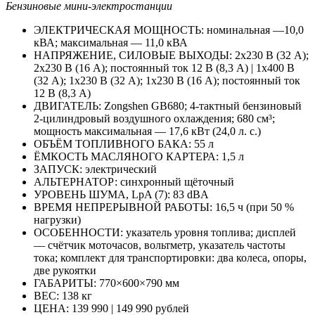
Бензиновые мини-электростанции
ЭЛЕКТРИЧЕСКАЯ МОЩНОСТЬ: номиналь­ная —10,0
кВА; максимальная — 11,0 кВА
НАПРЯЖЕНИЕ, СИЛОВЫЕ ВЫХОДЫ: 2х230 В (32 А);
2х230 В (16 А); постоянный ток 12 В (8,3 А) | 1х400 В
(32 А); 1х230 В (32 А); 1х230 В (16 А); постоянный ток
12 В (8,3 А)
ДВИГАТЕЛЬ: Zongshen GB680; 4‑тактный бензиновый
2‑цилиндровый воздушного охлаждения; 680 см³;
мощность максималь­ная — 17,6 кВт (24,0 л. с.)
ОБЪЁМ ТОПЛИВНОГО БАКА: 55 л
ЁМКОСТЬ МАСЛЯНОГО КАРТЕРА: 1,5 л
ЗАПУСК: электрический
АЛЬТЕРНАТОР: синхронный щёточный
УРОВЕНЬ ШУМА, LpA (7): 83 dBA
ВРЕМЯ НЕПРЕРЫВНОЙ РАБОТЫ: 16,5 ч (при 50 %
нагрузки)
ОСОБЕННОСТИ: указатель уровня топлива; дисплей
— счётчик моточасов, вольтметр, указатель частоты
тока; комплект для транспортировки: два колеса, опоры,
две рукоятки
ГАБАРИТЫ: 770×600×790 мм
ВЕС: 138 кг
ЦЕНА: 139 990 | 149 990 рублей