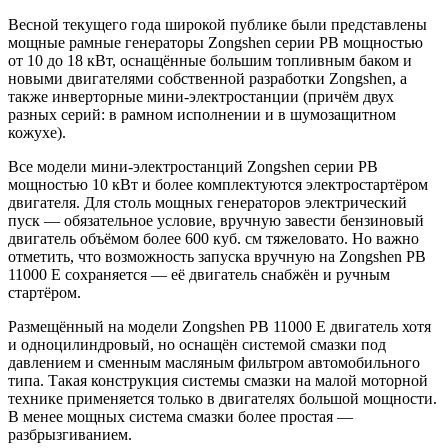
Весной текущего года широкой публике были представлены
мощные рамные генераторы Zongshen серии PB мощностью
от 10 до 18 кВт, оснащённые большим топливным баком и
новыми двигателями соб­ственной разработки Zongshen, а
также инверторные мини-электростанции (причём двух
разных серий: в рамном исполнении и в шумозащитном
кожухе).
Все модели мини-электростанций Zongshen серии PB
мощностью 10 кВт и более комплектуются электростартёром
двигателя. Для столь мощных генераторов электрический
пуск — обязательное условие, вручную завести бензиновый
двигатель объё­мом более 600 куб. см тяжеловато. Но важно
отметить, что возможность запуска вручную на Zongshen PB
11000 E сохраняется — её двигатель снабжён и ручным
стартёром.
Размещённый на модели Zongshen PB 11000 E двигатель хотя
и одноцилиндровый, но оснащён системой смазки под
давлением и сменным масляным фильтром автомобиль­ного
типа. Такая конструкция системы смазки на малой моторной
технике применяется только в двигателях большой мощности.
В менее мощных система смазки более простая —
разбрызгиванием.