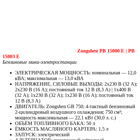
Zongshen PB 15000 E | PB
15003 E
Бензиновые мини-электростанции
ЭЛЕКТРИЧЕСКАЯ МОЩНОСТЬ: номинальная — 12,0
кВА; максимальная — 13,0 кВА
НАПРЯЖЕНИЕ, СИЛОВЫЕ ВЫХОДЫ: 2х230 В (32 А);
2х230 В (16 А); постоянный ток 12 В (8,3 А) | 1х400 В
(32 А); 1х230 В (32 А); 1х230 В (16 А); постоянный ток
12 В (8,3 А)
ДВИГАТЕЛЬ: Zongshen GB 750; 4‑тактный бензиновый
2‑цилиндровый воздушного охлаждения; 750 см³;
мощность максимальная — 22,1 кВт (30,0 л. с.)
ОБЪЁМ ТОПЛИВНОГО БАКА: 50 л
ЁМКОСТЬ МАСЛЯНОГО КАРТЕРА: 1,5 л
ЗАПУСК: электрический