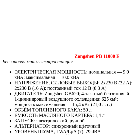
Zongshen PB 11000 E
Бензиновая мини-электростанция
ЭЛЕКТРИЧЕСКАЯ МОЩНОСТЬ: номиналь­ная — 9,0
кВА; максимальная —10,0 кВА
НАПРЯЖЕНИЕ, СИЛОВЫЕ ВЫХОДЫ: 2х230 В (32 А);
2х230 В (16 А); постоянный ток 12 В (8,3 А)
ДВИГАТЕЛЬ: Zongshen GB620; 4‑тактный бензиновый
1‑цилиндровый воздушного охлаждения; 625 см³;
мощность максималь­ная — 15,4 кВт (21,0 л. с.)
ОБЪЁМ ТОПЛИВНОГО БАКА: 50 л
ЁМКОСТЬ МАСЛЯНОГО КАРТЕРА: 1,4 л
ЗАПУСК: электрический, ручной
АЛЬТЕРНАТОР: синхронный щёточный
УРОВЕНЬ ШУМА, LWA/LpA (7): 79 dBA