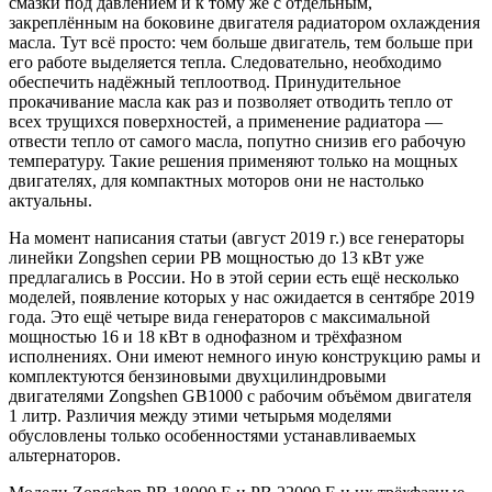
смазки под давлением и к тому же с отдельным,
закреплённым на боковине двигателя радиатором охлаждения
масла. Тут всё просто: чем больше двигатель, тем больше при
его работе выделяется тепла. Следовательно, необходимо
обеспечить надёжный те­плоотвод. Принудительное
прокачивание масла как раз и позволяет отводить тепло от
всех трущихся поверхно­стей, а применение радиатора —
отвести тепло от самого масла, попутно снизив его рабочую
температуру. Такие решения применяют только на мощных
двигателях, для компактных моторов они не настолько
актуальны.
На момент написания статьи (август 2019 г.) все ге­нераторы
линейки Zongshen серии PB мощностью до 13 кВт уже
предлагались в России. Но в этой серии есть ещё несколько
моделей, появление которых у нас ожи­дается в сентябре 2019
года. Это ещё четыре вида гене­раторов с максимальной
мощностью 16 и 18 кВт в одно­фазном и трёхфазном
исполнениях. Они имеют немного иную конструкцию рамы и
комплектуются бензиновыми двухцилиндровыми
двигателями Zongshen GB1000 с ра­бочим объёмом двигателя
1 литр. Различия между этими четырьмя моделями
обусловлены только особенностями устанавливаемых
альтернаторов.