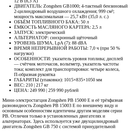
12 В (8,3 А)
ДВИГАТЕЛЬ: Zongshen GB1000; 4‑тактный бензиновый
2‑цилиндровый воздушного охлаждения; 999 см³;
мощность максимальная — 25,7 кВт (35,0 л. с.)
ОБЪЁМ ТОПЛИВНОГО БАКА: 50 л
ЁМКОСТЬ МАСЛЯНОГО КАРТЕРА: 2,5 л
ЗАПУСК: электрический
АЛЬТЕРНАТОР: синхронный щёточный
УРОВЕНЬ ШУМА, LpA (7): 88 dBA
ВРЕМЯ НЕПРЕРЫВНОЙ РАБОТЫ: 7,0 ч (при 50 %
нагрузки)
ОСОБЕННОСТИ: указатель уровня топлива; дисплей
— счётчик моточасов, вольтметр, указатель частоты
тока; комплект для транспортировки: четыре колеса,
П‑образная рукоятка
ГАБАРИТЫ (упаковки): 1015×835×1050 мм
ВЕС: 210 | 217 кг
ЦЕНА: 249 990 | 259 990 рублей
Мини-электростагция Zongshen PB 15000 E и её трёхфазная
разновидность Zongshen PB 15003 E по внешнему виду и
основным особенностям идентичны другим моделям серии
PB. Отличия только в установленных двигателях и
альтернаторах. Здесь используется уже двухцилиндровый
двигатель Zongshen GB 750 с систе­мой принудительной