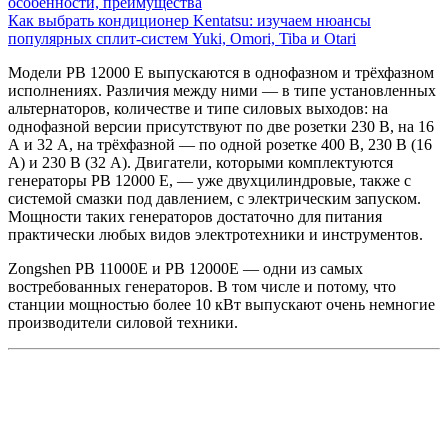
особенности, преимущества
Как выбрать кондиционер Kentatsu: изучаем нюансы
популярных сплит-систем Yuki, Omori, Tiba и Otari
Модели PB 12000 E выпускаются в одно­фазном и трёхфазном
исполнениях. Различия между ними — в типе установленных
альтер­наторов, количестве и типе силовых выходов: на
однофазной версии присутствуют по две розетки 230 В, на 16
А и 32 А, на трёхфазной — по одной розетке 400 В, 230 В (16
А) и 230 В (32 А). Двигатели, которыми комплектуются
генераторы PB 12000 E, — уже двухцилиндровые, также с
системой смазки под давлением, с электрическим запуском.
Мощности таких генераторов достаточно для питания
практически любых видов электротехники и инструментов.
Zongshen PB 11000E и PB 12000E — одни из самых
востребованных генераторов. В том числе и потому, что
станции мощностью более 10 кВт выпускают очень немногие
производители силовой техники.