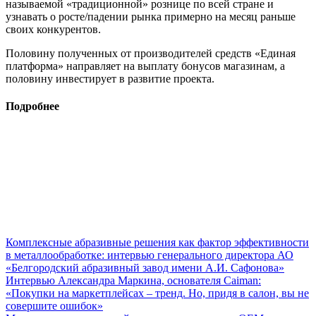
называемой «традиционной» рознице по всей стране и
узнавать о росте/падении рынка примерно на месяц раньше
своих конкурентов.
Половину полученных от производителей средств «Единая
платформа» направляет на выплату бонусов магазинам, а
половину инвестирует в развитие проекта.
Подробнее
Комплексные абразивные решения как фактор эффективности
в металлообработке: интервью генерального директора АО
«Белгородский абразивный завод имени А.И. Сафонова»
Интервью Александра Маркина, основателя Caiman:
«Покупки на маркетплейсах – тренд. Но, придя в салон, вы не
совершите ошибок»