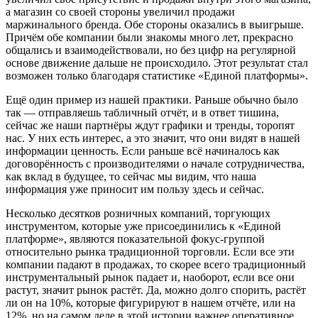
а магазин со своей стороны увеличил продажи
маржинального бренда. Обе стороны оказались в выигрыше.
Причём обе компании были знакомы много лет, прекрасно
общались и взаимодействовали, но без цифр на регулярной
основе движение дальше не происходило. Этот результат стал
возможен только благодаря статистике «Единой платформы».
Ещё один пример из нашей практики. Раньше обычно было
так — отправляешь табличный отчёт, и в ответ тишина,
сейчас же наши партнёры ждут графики и тренды, торопят
нас. У них есть интерес, а это значит, что они видят в нашей
информации ценность. Если раньше всё начиналось как
договорённость с производителями о начале сотрудничества,
как вклад в будущее, то сейчас мы видим, что наша
информация уже приносит им пользу здесь и сейчас.
Несколько десятков розничных компаний, торгующих
инструментом, которые уже присоединились к «Единой
платформе», являются показательной фокус-группой
относительно рынка традиционной торговли. Если все эти
компании падают в продажах, то скорее всего традиционный
инструментальный рынок падает и, наоборот, если все они
растут, значит рынок растёт. Да, можно долго спорить, растёт
ли он на 10%, которые фигурируют в нашем отчёте, или на
12%, но на самом деле в этой истории важнее оперативное