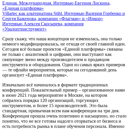
Единая. Международная. Интервью Евгения Лискина,
«Единая платформа»
Villartec как альтернатива Stihl. Интервью Валерия Горбенко и
Сергея Баженова, компании «Флагман» и «Инкор»
Интервью Алексея Скосырева, компания
«Уралоптинструмент»
Сразу скажу, что наша концепция не изменилась, она только
немного модифицировалась, не отходя от своей главной идеи.
Сегодня всё больше проектов «Единой платформы» связаны
не только с аналитикой и цифрами, они выступают как
связующее звено между производителем и продавцом
инструмента и оборудования. Один из самых ярких примеров
— те офлайн мероприятия, которые на сегодняшний день
организует «Единая платформа».
Изначально всё начиналось в формате традиционных
конференций. Показательный пример – организованное нами
в июне 2021 года мероприятие в Москве, на котором
собралось порядка 120 организаций, торгующих
инструментом, и более 15 производителей. Это была
стандартная, привычная всем нам конференция на три дня.
Конференция прошла очень позитивно и насыщенно, но стало
понятно, что не все готовы надолго оторваться от бизнеса и
есть потребность рынка в плане обучения персонала. Именно