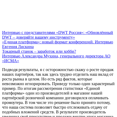
Интервью с представителями «DWT Россия»: «Обновлённый
DWT – доверяйте вашему инструменту»
«Единая платформа»: новый формат конференций. Интервью
Евгения Лискина
Токарный станок – заработок или хобби?
Интервью Александра Мухина, генерального директора АО
«ИСМА»
Подводя результаты, я с осторожностью скажу о росте продаж
наших партнёров, так как здесь трудно отделить наш вклад от
роста рынка в целом. Но есть ряд фактов, которые
невозможно игнорировать. Приведу только один характерный
пример. По итогам рассмотрения статистики «Единой
платформы» один из производителей в магазине нашей
партнёрской розничной компании договорился оплачивать
промоутера. В том числе это решение было принято потому,
что наша система позволяет быстро отслеживать отдачу от
подобных вложений средств. В результате производитель
увеличил своё присутствие и продажи внутри этого магазина,