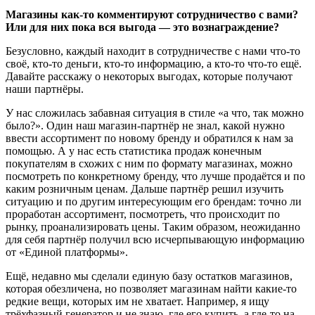
Магазины как-то комментируют сотрудничество с вами?
Или для них пока вся выгода — это вознаграждение?
Безусловно, каждый находит в сотрудничестве с нами что-то
своё, кто-то деньги, кто-то информацию, а кто-то что-то ещё.
Давайте расскажу о некоторых выгодах, которые получают
наши партнёры.
У нас сложилась забавная ситуация в стиле «а что, так можно
было?». Один наш магазин-партнёр не знал, какой нужно
ввести ассортимент по новому бренду и обратился к нам за
помощью. А у нас есть статистика продаж конечным
покупателям в схожих с ним по формату магазинах, можно
посмотреть по конкретному бренду, что лучше продаётся и по
каким розничным ценам. Дальше партнёр решил изучить
ситуацию и по другим интересующим его брендам: точно ли
проработан ассортимент, посмотреть, что происходит по
рынку, проанализировать цены. Таким образом, неожиданно
для себя партнёр получил всю исчерпывающую информацию
от «Единой платформы».
Ещё, недавно мы сделали единую базу остатков магазинов,
которая обезличена, но позволяет магазинам найти какие-то
редкие вещи, которых им не хватает. Например, я ищу
трёхфазный генератор и не знаю, где его купить, а где-то на