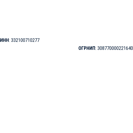
исключительно информационный характер и ни при каких условиях
не является публичной офертой, определяемой положениями
Статьи 437 Гражданского кодекса Российской Федерации.
© 2026
Коммерческое обозначение Портал «ПОТРЕБИТЕЛЬ»
—
Мастер-Форум.ru
|
Все права защищены
.
ИНН
: 332100710277
ОГРНИП
: 308770000221640
© 2026
Коммерческое обозначение Портал «ПОТРЕБИТЕЛЬ»
—
Мастер-Форум.ru
|
Все права защищены
.