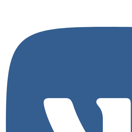
Новости
Обзоры
Тесты
Ликбезы
Репортажи
Интервью
Новости|Обзоры
Мастер-классы