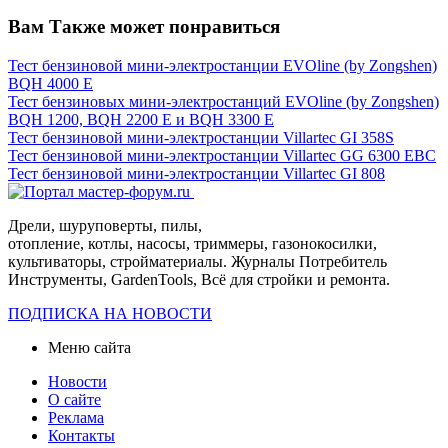
Вам Также может понравиться
Тест бензиновой мини-электростанции EVOline (by Zongshen)
BQH 4000 E
Тест бензиновых мини-электростанций EVOline (by Zongshen)
BQH 1200, BQH 2200 E и BQH 3300 E
Тест бензиновой мини-электростанции Villartec GI 358S
Тест бензиновой мини-электростанции Villartec GG 6300 EBC
Тест бензиновой мини-электростанции Villartec GI 808
Дрели, шуруповерты, пилы,
отопление, котлы, насосы, триммеры, газонокосилки,
культиваторы, стройматериалы. Журналы Потребитель
Инструменты, GardenTools, Всё для стройки и ремонта.
ПОДПИСКА НА НОВОСТИ
Меню сайта
Новости
О сайте
Реклама
Контакты