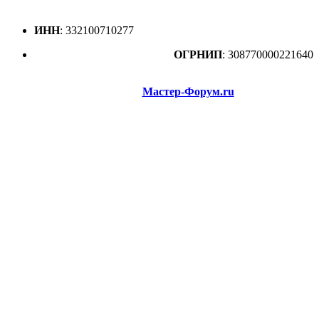
защищены
.
ИНН
: 332100710277
ОГРНИП
: 308770000221640
© 2026
Коммерческое обозначение Портал
«ПОТРЕБИТЕЛЬ» —
Мастер-Форум.ru
|
Все права
защищены
.