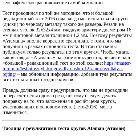
географическое расположение самой компании.
Тест проводился по той же методике, что и большой
редакционный тест 2016 года, когда мы испытывали круги
(диски) по чёрному металлу такого же размера. Резали на
стендах уголок 32х32х4 мм, гладкую арматуру диаметром 16
мм и листовой металл толщиной 1,2 мм. Поэтому результаты
«Атамана» вполне корректно сравнивать с теми, что мы
получили в рамках основного теста. В этой статье мы
публикуем только результаты по этим кругам. Чтобы узнать,
как выглядят «Атаманы» на фоне конкурентов, читайте наш
«большой» редакционный тест по этой ссылке:
https://master-
forum.ru/test-otreznyh-krugov-dlya-ushm-125-mm-rezultaty-i-
rejting/
– мы обновили информацию, добавив туда результаты
всех испытанных позднее кругов.
Правда, должны сразу предупредить, что мы не проводили
перерасчёт цены одного реза, поэтому следует делать
поправку на то, что заложенная в расчёт цена кругов,
участвовавших в основном тесте (лето-2016), могла
измениться.
Таблица с результатами теста кругов Ataman (Атаман)