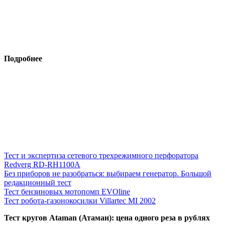
Подробнее
Тест и экспертиза сетевого трехрежимного перфоратора
Redverg RD-RH1100A
Без приборов не разобраться: выбираем генератор. Большой
редакционный тест
Тест бензиновых мотопомп EVOline
Тест робота-газонокосилки Villartec MI 2002
Тест кругов Ataman (Атаман): цена одного реза в рублях