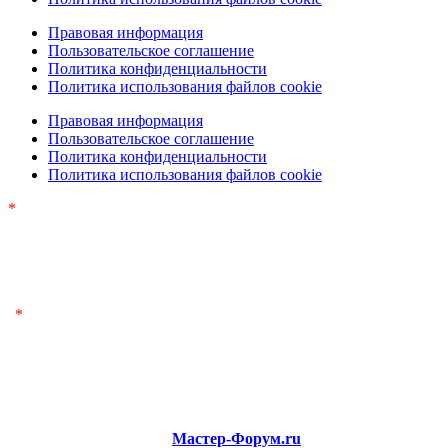
Правовая информация
Пользовательское соглашение
Политика конфиденциальности
Политика использования файлов cookie
Правовая информация
Пользовательское соглашение
Политика конфиденциальности
Политика использования файлов cookie
*
Обращаем ваше внимание на то, что данный интернет-сайт
носит исключительно информационный характер и ни при
каких условиях
не является публичной офертой, определяемой положениями
Статьи 437 Гражданского кодекса Российской Федерации.
*
Обращаем ваше внимание на то, что данный интернет-сайт
носит исключительно информационный характер и ни при
каких условиях
не является публичной офертой,
определяемой положениями Статьи 437 Гражданского кодекса
Российской Федерации.
© 2026
Коммерческое обозначение Портал
«ПОТРЕБИТЕЛЬ» —
Мастер-Форум.ru
|
Все права