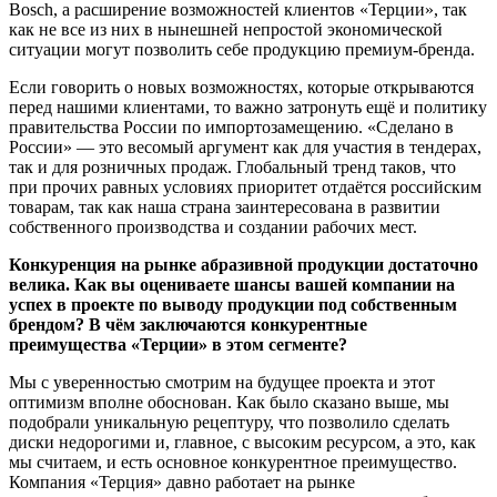
Bosch, а расширение возможностей клиентов «Терции», так
как не все из них в нынешней непростой экономической
ситуации могут позволить себе продукцию премиум-бренда.
Если говорить о новых возможностях, которые открываются
перед нашими клиентами, то важно затронуть ещё и политику
правительства России по импортозамещению. «Сделано в
России» — это весомый аргумент как для участия в тендерах,
так и для розничных продаж. Глобальный тренд таков, что
при прочих равных условиях приоритет отдаётся российским
товарам, так как наша страна заинтересована в развитии
собственного производства и создании рабочих мест.
Конкуренция на рынке абразивной продукции достаточно
велика. Как вы оцениваете шансы вашей компании на
успех в проекте по выводу продукции под собственным
брендом? В чём заключаются конкурентные
преимущества «Терции» в этом сегменте?
Мы с уверенностью смотрим на будущее проекта и этот
оптимизм вполне обоснован. Как было сказано выше, мы
подобрали уникальную рецептуру, что позволило сделать
диски недорогими и, главное, с высоким ресурсом, а это, как
мы считаем, и есть основное конкурентное преимущество.
Компания «Терция» давно работает на рынке