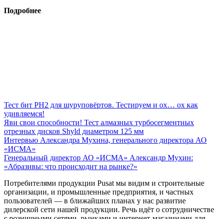
Подробнее
Тест бит PH2 для шуруповёртов. Тестируем и ох… ох как
удивляемся!
Яви свои способности! Тест алмазных турбосегментных
отрезных дисков Shyld диаметром 125 мм
Интервью Александра Мухина, генерального директора АО
«ИСМА»
Генеральный директор АО «ИСМА» Александр Мухин:
«Абразивы: что происходит на рынке?»
Потребителями продукции Pusat мы видим и строительные
организации, и промышленные предприятия, и частных
пользователей — в ближайших планах у нас развитие
дилерской сети нашей продукции. Речь идёт о сотрудничестве
с розничными сетями, рынками и интернет-магазинами для