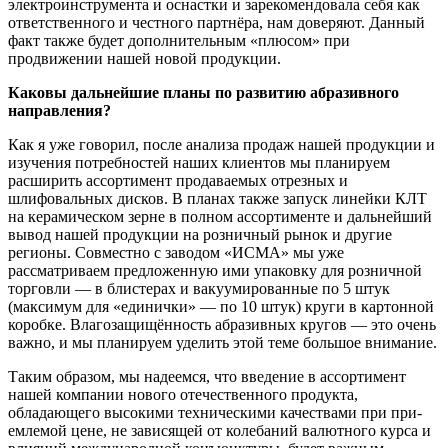
электроинструмента и оснастки и зарекомендовала себя как
ответственного и честного партнёра, нам доверяют. Данный
факт также будет дополнительным «плюсом» при
продвижении нашей новой продукции.
Каковы дальнейшие планы по развитию абразивного
направления?
Как я уже говорил, после анализа продаж нашей продукции и
изучения потребностей наших клиентов мы планируем
расширить ассортимент продаваемых отрезных и
шлифовальных дисков. В планах также запуск линейки КЛТ
на керамическом зерне в полном ассортименте и дальнейший
вывод нашей продукции на розничный рынок и другие
регионы. Совместно с заводом «ИСМА» мы уже
рассматриваем предложенную ими упаковку для розничной
торговли — в блистерах и вакуумированные по 5 штук
(максимум для «единички» — по 10 штук) круги в картонной
коробке. Влагозащищённость абразивных кругов — это очень
важно, и мы планируем уделить этой теме большое внимание.
Таким образом, мы надеемся, что введение в ассортимент
нашей компании нового отечественного продукта,
обладающего высокими техническими качествами при при­
емлемой цене, не зависящей от колебаний валютного курса и