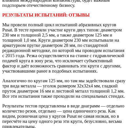
влияний международной конъюнктуры, будет важным
подспорьем отечественному бизнесу.
РЕЗУЛЬТАТЫ ИСПЫТАНИЙ: ОТЗЫВЫ
Мы провели полный цикл испытаний абразивных кругов
Pusat. В тесте приняли участие круги двух типов: диаметром
230 мм и толщиной 2,5 мм, а также диаметром 125 мм и
толщиной 1,0 мм. Круги диаметром 230 мм испытывали на
арматурном прутке диаметром 28 мм, по стандартной
редакционной методике, по которой мы проводим испытания
с 2015 года. Резка осуществляется на станке с гидравлической
подачей круга в зону реза, что исключает субъективный
фактор и даёт возможность сравнивать эти круги с другими,
участвовавшими ранее в подобных испытаниях.
Аналогично по кругам 125 мм, но там мы задействовали сразу
три вида металла — уголок размером 32х32х4 мм, гладкий
пруток диаметром 16 мм и листовой металл толщи­ной 1,2 мм.
Все эти испытания также проходили на специальных стендах.
Результаты тестов представлены в виде диаграмм — отдельно
количество резов, отдельно — цена единичного реза. Как
видим, розничная цена у кругов Pusat не самая низкая, но в
пересчёте на цену одного реза эти круги, безусловно, весьма
привлекательны.