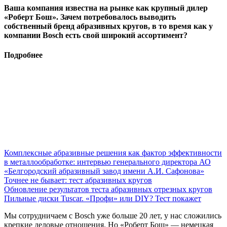
Ваша компания известна на рынке как крупный дилер
«Роберт Бош». Зачем потребовалось выводить
собственный бренд абразивных кругов, в то время как у
компании Bosch есть свой широкий ассортимент?
Подробнее
Комплексные абразивные решения как фактор эффективности
в металлообработке: интервью генерального директора АО
«Белгородский абразивный завод имени А.И. Сафонова»
Точнее не бывает: тест абразивных кругов
Обновление результатов теста абразивных отрезных кругов
Пильные диски Tuscar. «Профи» или DIY? Тест покажет
Мы сотрудничаем с Bosch уже больше 20 лет, у нас сложились
крепкие деловые отношения. Но «Роберт Бош» — немецкая