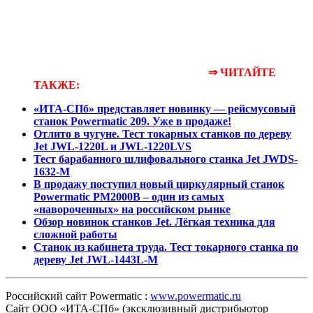
⇒ ЧИТАЙТЕ
ТАКЖЕ:
«ИТА-СПб» представляет новинку — рейсмусовый
станок Powermatic 209. Уже в продаже!
Отлито в чугуне. Тест токарных станков по дереву
Jet JWL-1220L и JWL-1220LVS
Тест барабанного шлифовального станка Jet JWDS-
1632-M
В продажу поступил новый циркулярный станок
Powermatic PM2000B – один из самых
«навороченных» на российском рынке
Обзор новинок станков Jet. Лёгкая техника для
сложной работы
Станок из кабинета труда. Тест токарного станка по
дереву Jet JWL-1443L-M
Российский сайт Powermatic :
www.powermatic.ru
Сайт ООО «ИТА-СПб» (эксклюзивный дистрибьютор