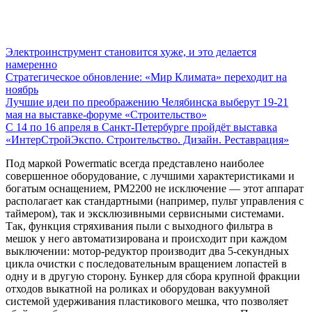
Электроинструмент становится хуже, и это делается
намеренно
Стратегическое обновление: «Мир Климата» переходит на
ноябрь
Лучшие идеи по преображению Челябинска выберут 19-21
мая на выставке-форуме «Строительство»
С 14 по 16 апреля в Санкт-Петербурге пройдёт выставка
«ИнтерСтройЭкспо. Строительство. Дизайн. Реставрация»
Под маркой Powermatic всегда представлено наиболее
совершенное оборудование, с лучшими характеристиками и
богатым оснащением, PM2200 не исключение — этот аппарат
располагает как стандартными (например, пульт управления с
таймером), так и эксклюзивными сервисными системами.
Так, функция стряхивания пыли с выходного фильтра в
мешок у него автоматизирована и происходит при каждом
выключении: мотор-редуктор производит два 5-секундных
цикла очистки с последовательным вращением лопастей в
одну и в другую сторону. Бункер для сбора крупной фракции
отходов выкатной на роликах и оборудован вакуумной
системой удерживания пластикового мешка, что позволяет