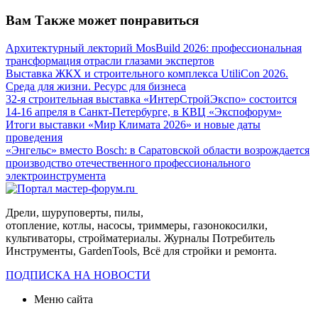
Вам Также может понравиться
Архитектурный лекторий MosBuild 2026: профессиональная
трансформация отрасли глазами экспертов
Выставка ЖКХ и строительного комплекса UtiliCon 2026.
Среда для жизни. Ресурс для бизнеса
32-я строительная выставка «ИнтерСтройЭкспо» состоится
14-16 апреля в Санкт-Петербурге, в КВЦ «Экспофорум»
Итоги выставки «Мир Климата 2026» и новые даты
проведения
«Энгельс» вместо Bosch: в Саратовской области возрождается
производство отечественного профессионального
электроинструмента
Дрели, шуруповерты, пилы,
отопление, котлы, насосы, триммеры, газонокосилки,
культиваторы, стройматериалы. Журналы Потребитель
Инструменты, GardenTools, Всё для стройки и ремонта.
ПОДПИСКА НА НОВОСТИ
Меню сайта