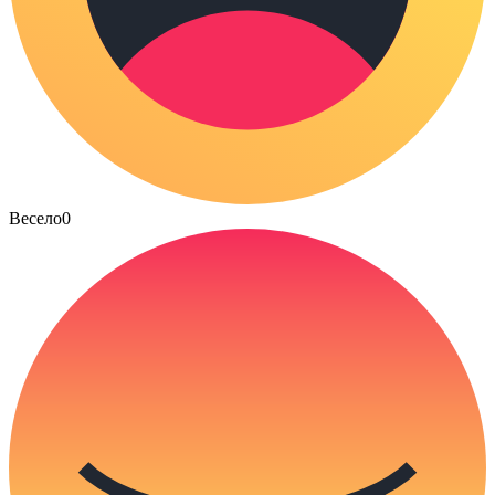
Весело
0