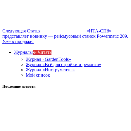
Следующая Статья
«ИТА-СПб»
представляет новинку — рейсмусовый станок Powermatic 209.
Уже в продаже!
Журналы
🡨 Читать
Журнал «GardenTools»
Журнал «Всё для стройки и ремонта»
Журнал «Инструменты»
Мой список
Последние новости