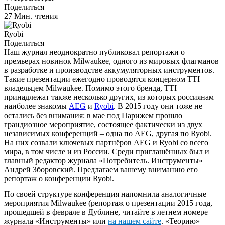
Поделиться
27 Мин. чтения
Ryobi
Поделиться
Наш журнал неоднократно публиковал репортажи о
премьерах новинок Milwaukee, одного из мировых флагманов
в разработке и производстве аккумуляторных инструментов.
Такие презентации ежегодно проводятся концерном TTI –
владельцем Milwaukee. Помимо этого бренда, TTI
принадлежат также несколько других, из которых россиянам
наиболее знакомы
AEG
и
Ryobi
. В 2015 году они тоже не
остались без внимания: в мае под Парижем прошло
грандиозное мероприятие, состоящее фактически из двух
независимых конференций – одна по AEG, другая по Ryobi.
На них созвали ключевых партнёров AEG и Ryobi со всего
мира, в том числе и из России. Среди приглашённых был и
главный редактор журнала «Потребитель. Инструменты»
Андрей Зборовский. Предлагаем вашему вниманию его
репортаж о конференции Ryobi.
По своей структуре конференция напомнила аналогичные
мероприятия Milwaukee (репортаж о презентации 2015 года,
прошедшей в феврале в Дублине, читайте в летнем номере
журнала «Инструменты» или
на нашем сайте
. «Теорию»