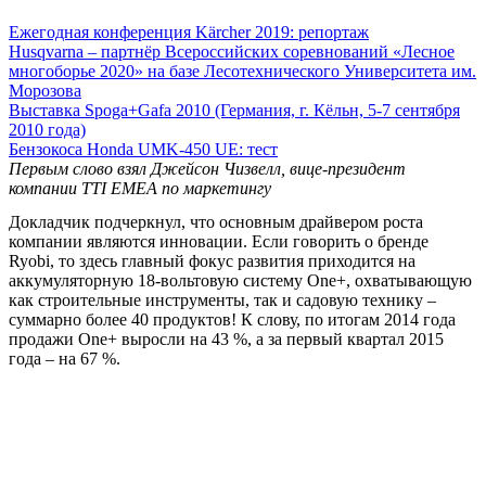
Ежегодная конференция Kärcher 2019: репортаж
Husqvarna – партнёр Всероссийских соревнований «Лесное
многоборье 2020» на базе Лесотехнического Университета им.
Морозова
Выставка Spoga+Gafa 2010 (Германия, г. Кёльн, 5-7 сентября
2010 года)
Бензокоса Honda UMK-450 UE: тест
Первым слово взял Джейсон Чизвелл, вице-президент
компании TTI EMEA по маркетингу
Докладчик подчеркнул, что основным драйвером роста
компании являются инновации. Если говорить о бренде
Ryobi, то здесь главный фокус развития приходится на
аккумуляторную 18-вольтовую систему One+, охватывающую
как строительные инструменты, так и садовую технику –
суммарно более 40 продуктов! К слову, по итогам 2014 года
продажи One+ выросли на 43 %, а за первый квартал 2015
года – на 67 %.