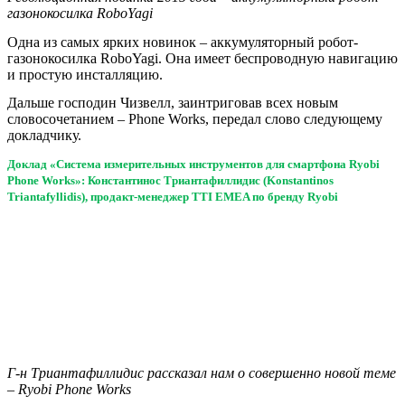
газонокосилка RoboYagi
Одна из самых ярких новинок – аккумуляторный робот-
газонокосилка RoboYagi. Она имеет беспроводную навигацию
и простую инсталляцию.
Дальше господин Чизвелл, заинтриговав всех новым
словосочетанием – Phone Works, передал слово следующему
докладчику.
Доклад «Система измерительных инструментов для смартфона Ryobi
Phone Works»: Константинос Триантафиллидис (Konstantinos
Triantafyllidis), продакт-менеджер TTI EMEA по бренду Ryobi
Г-н Триантафиллидис рассказал нам о совершенно новой теме
– Ryobi Phone Works