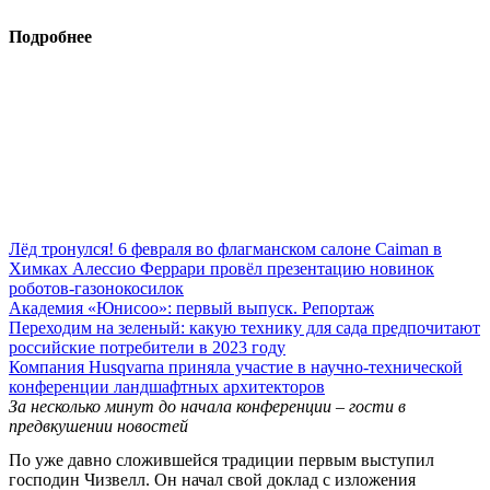
Подробнее
Лёд тронулся! 6 февраля во флагманском салоне Caiman в
Химках Алессио Феррари провёл презентацию новинок
роботов-газонокосилок
Академия «Юнисоо»: первый выпуск. Репортаж
Переходим на зеленый: какую технику для сада предпочитают
российские потребители в 2023 году
Компания Husqvarna приняла участие в научно-технической
конференции ландшафтных архитекторов
За несколько минут до начала конференции – гости в
предвкушении новостей
По уже давно сложившейся традиции первым выступил
господин Чизвелл. Он начал свой доклад с изложения