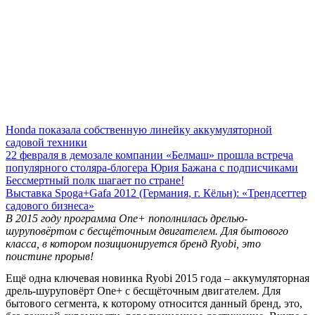
Honda показала собственную линейку аккумуляторной
садовой техники
22 февраля в демозале компании «Белмаш» прошла встреча
популярного столяра-блогера Юрия Бажана с подписчиками
Бессмертный полк шагает по стране!
Выставка Spoga+Gafa 2012 (Германия, г. Кёльн): «Трендсеттер
садового бизнеса»
В 2015 году программа One+ пополнилась дрелью-
шуруповёртом с бесщёточным двигателем. Для бытового
класса, в котором позиционируется бренд Ryobi, это
поистине прорыв!
Ещё одна ключевая новинка Ryobi 2015 года – аккумуляторная
дрель-шуруповёрт One+ с бесщёточным двигателем. Для
бытового сегмента, к которому относится данный бренд, это,