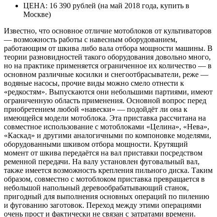
ЦЕНА: 16 390 рублей (на май 2018 года, купить в
Москве)
Известно, что основное отличие мотоблоков от культиваторов
— возможность работы с навесным оборудованием,
работающим от шкива либо вала отбора мощности машины. В
теории разновидностей такого оборудования довольно много,
но на практике применяется ограниченное их количество — в
основном различные косилки и снегоотбрасыватели, реже —
водяные насосы, прочие виды можно смело отнести к
«редкостям». Выпускаются они небольшими партиями, имеют
ограниченную область применения. Основной вопрос перед
приобретением любой «навески» — подойдёт ли она к
имеющейся модели мотоблока. Эта приставка рассчитана на
совместное использование с мотоблоками «Целина», «Нева»,
«Каскад» и другими аналогичными по компоновке моделями,
оборудованными шкивом отбора мощности. Крутящий
момент от шкива передаётся на вал приставки посредством
ременной передачи. На валу установлен фуговальный вал,
также имеется возможность крепления пильного диска. Таким
образом, совместно с мотоблоком приставка превращается в
небольшой напольный дере­вообрабатывающий станок,
пригодный для выполнения основных операций по пилению
и фугованию заготовок. Переход между этими операциями
очень прост и фактически не связан с затратами времени.