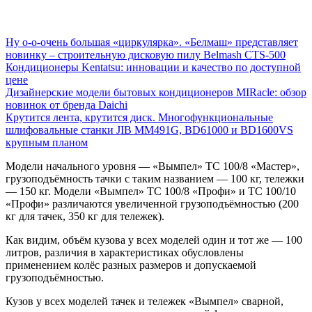
Ну о-о-очень большая «циркулярка». «Белмаш» представляет
новинку – строительную дисковую пилу Belmash CTS-500
Кондиционеры Kentatsu: инновации и качество по доступной
цене
Дизайнерские модели бытовых кондиционеров MIRacle: обзор
новинок от бренда Daichi
Крутится лента, крутится диск. Многофункциональные
шлифовальные станки JIB MM491G, BD61000 и BD1600VS
крупным планом
Модели начального уровня — «Вымпел» ТС 100/8 «Мастер»,
грузоподъёмность тачки с таким названием — 100 кг, тележки
— 150 кг. Модели «Вымпел» ТС 100/8 «Профи» и ТС 100/10
«Профи» различаются увеличенной грузоподъёмностью (200
кг для тачек, 350 кг для тележек).
Как видим, объём кузова у всех моделей один и тот же — 100
литров, различия в характеристиках обусловлены
применением колёс разных размеров и допускаемой
грузоподъёмностью.
Кузов у всех моделей тачек и тележек «Вымпел» сварной,