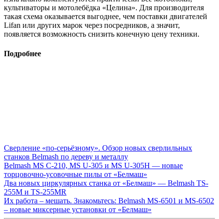
культиваторы и мотолебёдка «Целина». Для производителя
такая схема оказывается выгоднее, чем поставки двигателей
Lifan или других марок через посредников, а значит,
появляется возможность снизить конечную цену техники.
Подробнее
Сверление «по-серьёзному». Обзор новых сверлильных
станков Belmash по дереву и металлу
Belmash MS C-210, MS U-305 и MS U-305H — новые
торцовочно-усовочные пилы от «Белмаш»
Два новых циркулярных станка от «Белмаш» — Belmash TS-
255M и TS-255MR
Их работа – мешать. Знакомьтесь: Belmash MS-6501 и MS-6502
– новые миксерные установки от «Белмаш»