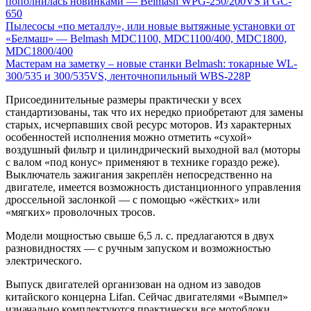
пополнилась новинками — Belmash WPG-250/200VS и GC-
650
Пылесосы «по металлу», или новые вытяжные установки от
«Белмаш» — Belmash MDС1100, MDС1100/400, MDС1800,
MDС1800/400
Мастерам на заметку – новые станки Belmash: токарные WL-
300/535 и 300/535VS, ленточнопильный WBS-228P
Присоединительные размеры практически у всех
стандартизованы, так что их нередко приобретают для замены
старых, исчерпавших свой ресурс моторов. Из характерных
особенностей исполнения можно отметить «сухой»
воздушный фильтр и цилиндрический выходной вал (моторы
с валом «под конус» применяют в технике гораздо реже).
Выключатель зажигания закреплён непосредственно на
двигателе, имеется возможность дистанционного управления
дроссельной заслонкой — с помощью «жёстких» или
«мягких» проволочных тросов.
Модели мощностью свыше 6,5 л. с. предлагаются в двух
разновидностях — с ручным запуском и возможностью
электрического.
Выпуск двигателей организован на одном из заводов
китайского концерна Lifan. Сейчас двигателями «Вымпел»
изначально комплектуются практически все мотоблоки,