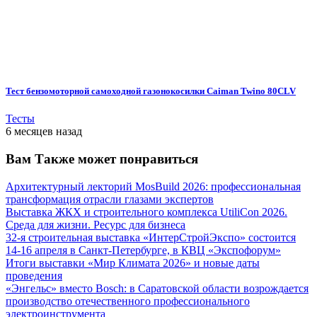
Тест бензомоторной самоходной газонокосилки Caiman Twino 80CLV
Тесты
6 месяцев назад
Вам Также может понравиться
Архитектурный лекторий MosBuild 2026: профессиональная
трансформация отрасли глазами экспертов
Выставка ЖКХ и строительного комплекса UtiliCon 2026.
Среда для жизни. Ресурс для бизнеса
32-я строительная выставка «ИнтерСтройЭкспо» состоится
14-16 апреля в Санкт-Петербурге, в КВЦ «Экспофорум»
Итоги выставки «Мир Климата 2026» и новые даты
проведения
«Энгельс» вместо Bosch: в Саратовской области возрождается
производство отечественного профессионального
электроинструмента