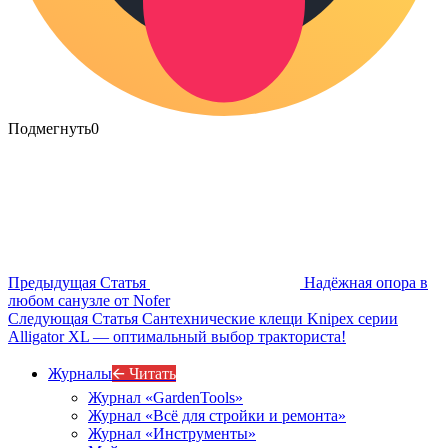
Подмегнуть
0
Предыдущая Статья
Надёжная опора в
любом санузле от Nofer
Следующая Статья
Сантехнические клещи Knipex серии
Alligator XL — оптимальный выбор тракториста!
Журналы
🡨 Читать
Журнал «GardenTools»
Журнал «Всё для стройки и ремонта»
Журнал «Инструменты»