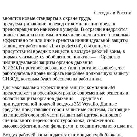
Сегодня в России
вводятся новые стандарты в охране труда,
предусматривающие переход от компенсации вреда к
предотвращению нанесения ущерба. В отрасли внедряются
новые правила и нормы, в том числе оценка того, насколько
эффективно те или иные средства индивидуальной защиты
защищают работника. Для профессий, связанных с
присутствием вредных веществ в воздухе рабочей зоны, в
нормах указывается обобщенное понятие — «Средство
индивидуальной защиты органов дыхания
(СИЗОД) противоаэрозольное (или противогазовое)», т.е.
работодатель вправе выбрать наиболее подходящую защиту
СИЗОД, которым будет обеспечены работники.
Для максимально эффективной защиты компания 3М
представляет на российском рынке современные решения в
области защиты органов дыхания — средства с
принудительной подачей воздуха 3М Versaflo. Данные
средства представляют собой защитные системы, состоящие
из лицевойголовной части (защитный щиток, капюшон),
специального переносного турбоблока, снабженного
высокоэффективными фильтрами, и соединительного шланга.
Воздух рабочей зоны подается с помощью турбоблока на