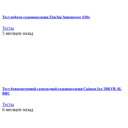
Тест робота-газонокосилки ZimAni Automower 430х
Тесты
5 месяцев назад
Тест бензомоторной самоходной газонокосилки Caiman Ixo 58KVR-AL
BBC
Тесты
6 месяцев назад