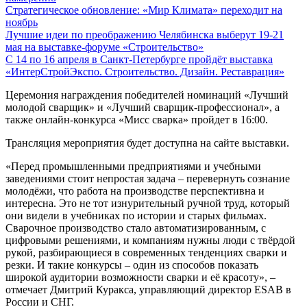
Стратегическое обновление: «Мир Климата» переходит на
ноябрь
Лучшие идеи по преображению Челябинска выберут 19-21
мая на выставке-форуме «Строительство»
С 14 по 16 апреля в Санкт-Петербурге пройдёт выставка
«ИнтерСтройЭкспо. Строительство. Дизайн. Реставрация»
Церемония награждения победителей номинаций «Лучший
молодой сварщик» и «Лучший сварщик-профессионал», а
также онлайн-конкурса «Мисс сварка» пройдет в 16:00.
Трансляция мероприятия будет доступна на сайте выставки.
«Перед промышленными предприятиями и учебными
заведениями стоит непростая задача – перевернуть сознание
молодёжи, что работа на производстве перспективна и
интересна. Это не тот изнурительный ручной труд, который
они видели в учебниках по истории и старых фильмах.
Сварочное производство стало автоматизированным, с
цифровыми решениями, и компаниям нужны люди с твёрдой
рукой, разбирающиеся в современных тенденциях сварки и
резки. И такие конкурсы – один из способов показать
широкой аудитории возможности сварки и её красоту», –
отмечает Дмитрий Куракса, управляющий директор ESAB в
России и СНГ.