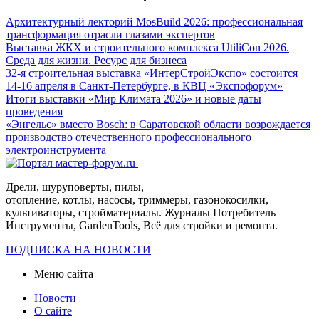
Архитектурный лекторий MosBuild 2026: профессиональная
трансформация отрасли глазами экспертов
Выставка ЖКХ и строительного комплекса UtiliCon 2026.
Среда для жизни. Ресурс для бизнеса
32-я строительная выставка «ИнтерСтройЭкспо» состоится
14-16 апреля в Санкт-Петербурге, в КВЦ «Экспофорум»
Итоги выставки «Мир Климата 2026» и новые даты
проведения
«Энгельс» вместо Bosch: в Саратовской области возрождается
производство отечественного профессионального
электроинструмента
Дрели, шуруповерты, пилы,
отопление, котлы, насосы, триммеры, газонокосилки,
культиваторы, стройматериалы. Журналы Потребитель
Инструменты, GardenTools, Всё для стройки и ремонта.
ПОДПИСКА НА НОВОСТИ
Меню сайта
Новости
О сайте