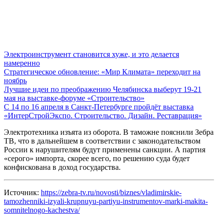
Электроинструмент становится хуже, и это делается
намеренно
Стратегическое обновление: «Мир Климата» переходит на
ноябрь
Лучшие идеи по преображению Челябинска выберут 19-21
мая на выставке-форуме «Строительство»
С 14 по 16 апреля в Санкт-Петербурге пройдёт выставка
«ИнтерСтройЭкспо. Строительство. Дизайн. Реставрация»
Электротехника изъята из оборота. В таможне пояснили Зебра
ТВ, что в дальнейшем в соответствии с законодательством
России к нарушителям будут применены санкции. А партия
«серого» импорта, скорее всего, по решению суда будет
конфискована в доход государства.
Источник:
https://zebra-tv.ru/novosti/biznes/vladimirskie-
tamozhenniki-izyali-krupnuyu-partiyu-instrumentov-marki-makita-
somnitelnogo-kachestva/