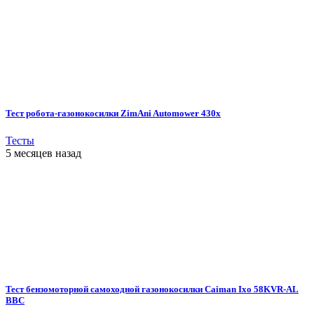
Тест робота-газонокосилки ZimAni Automower 430х
Тесты
5 месяцев назад
Тест бензомоторной самоходной газонокосилки Caiman Ixo 58KVR-AL
BBC