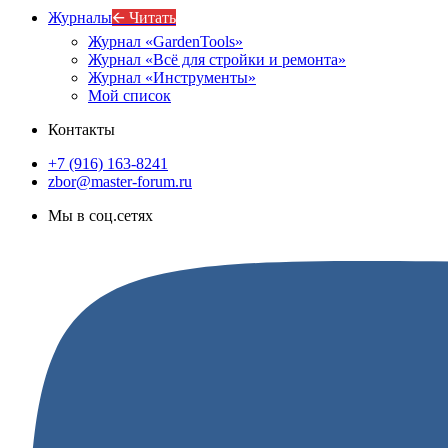
Журналы
🡨 Читать
Журнал «GardenTools»
Журнал «Всё для стройки и ремонта»
Журнал «Инструменты»
Мой список
Контакты
+7 (916) 163-8241
zbor@master-forum.ru
Мы в соц.сетях