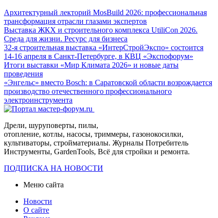
Архитектурный лекторий MosBuild 2026: профессиональная
трансформация отрасли глазами экспертов
Выставка ЖКХ и строительного комплекса UtiliCon 2026.
Среда для жизни. Ресурс для бизнеса
32-я строительная выставка «ИнтерСтройЭкспо» состоится
14-16 апреля в Санкт-Петербурге, в КВЦ «Экспофорум»
Итоги выставки «Мир Климата 2026» и новые даты
проведения
«Энгельс» вместо Bosch: в Саратовской области возрождается
производство отечественного профессионального
электроинструмента
Дрели, шуруповерты, пилы,
отопление, котлы, насосы, триммеры, газонокосилки,
культиваторы, стройматериалы. Журналы Потребитель
Инструменты, GardenTools, Всё для стройки и ремонта.
ПОДПИСКА НА НОВОСТИ
Меню сайта
Новости
О сайте