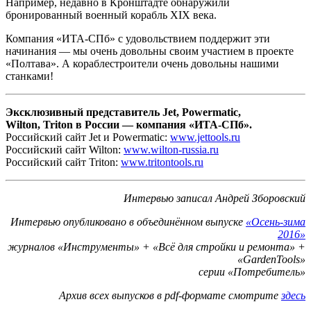
Например, недавно в Кронштадте обнаружили
бронированный военный корабль XIX века.
Компания «ИТА-СПб» с удовольствием поддержит эти
начинания — мы очень довольны своим участием в проекте
«Полтава». А кораблестроители очень довольны нашими
станками!
Эксклюзивный представитель Jet, Powermatic,
Wilton, Triton в России — компания «ИТА-СПб».
Российский сайт Jet и Powermatic:
www.jettools.ru
Российский сайт Wilton:
www.wilton-russia.ru
Российский сайт Triton:
www.tritontools.ru
Интервью записал Андрей Зборовский
Интервью опубликовано в объединённом выпуске
«Осень-зима
2016»
журналов «Инструменты» + «Всё для стройки и ремонта» +
«GardenTools»
серии «Потребитель»
Архив всех выпусков в pdf-формате смотрите
здесь