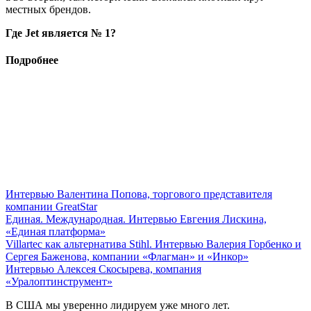
местных брендов.
Где Jet является № 1?
Подробнее
Интервью Валентина Попова, торгового представителя
компании GreatStar
Единая. Международная. Интервью Евгения Лискина,
«Единая платформа»
Villartec как альтернатива Stihl. Интервью Валерия Горбенко и
Сергея Баженова, компании «Флагман» и «Инкор»
Интервью Алексея Скосырева, компания
«Уралоптинструмент»
В США мы уверенно лидируем уже много лет.