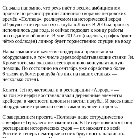
Сначала напомню, что речь идёт о весьма амбициозном
проекте по реконструкции линейного корабля петровских
времён «Полтава», реализуемом на исторической верфи
«Геркулес» питерского яхт-клуба в Лахте. В 2016‑м проекту
исполнилось два года, и сейчас подходят к концу работы
по созданию обшивки. В мае 2017‑го (надеюсь, график будет
чётко соблюдён) линкор будет торжественно спущен на воду.
Наша компания в качестве поддержки предоставила
оборудование, в том числе деревообрабатывающие станки Jet.
Кроме того, мы оказали всестороннюю консультативную
помощь. По состоянию на сентябрь уже обработано более
6 тысяч кубометров дуба (из них на наших станках —
несколько сотен).
Кстати, Jet поучаствовал и в реставрации «Авроры» —
на той же верфи восстанавливали деревянные элементы
крейсера, в частности шлюпы и настил палубы. И здесь наше
оборудование проявило себя с самой лучшей стороны.
С завершением проекта «Полтава» наше сотрудничество
с верфью «Геркулес» не закончится. В Питере появился фонд
реставрации исторических судов — их находят по всей
России и теперь некоторые из них будут восстанавливать.