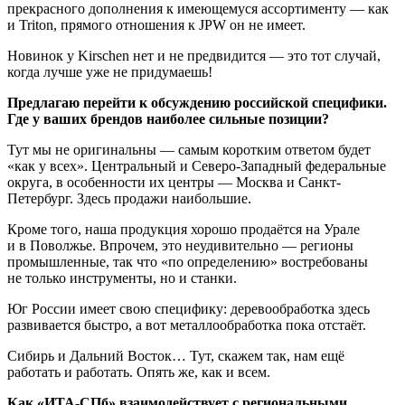
прекрасного дополнения к имеющемуся ассортименту — как
и Triton, прямого отношения к JPW он не имеет.
Новинок у Kirschen нет и не предвидится — это тот случай,
когда лучше уже не придумаешь!
Предлагаю перейти к обсуждению российской специфики.
Где у ваших брендов наиболее сильные позиции?
Тут мы не оригинальны — самым коротким ответом будет
«как у всех». Центральный и Северо-Западный федеральные
округа, в особенности их центры — Москва и Санкт-
Петербург. Здесь продажи наибольшие.
Кроме того, наша продукция хорошо продаётся на Урале
и в Поволжье. Впрочем, это неудивительно — регионы
промышленные, так что «по определению» востребованы
не только инструменты, но и станки.
Юг России имеет свою специфику: деревообработка здесь
развивается быстро, а вот металлообработка пока отстаёт.
Сибирь и Дальний Восток… Тут, скажем так, нам ещё
работать и работать. Опять же, как и всем.
Как «ИТА-СПб» взаимодействует с региональными