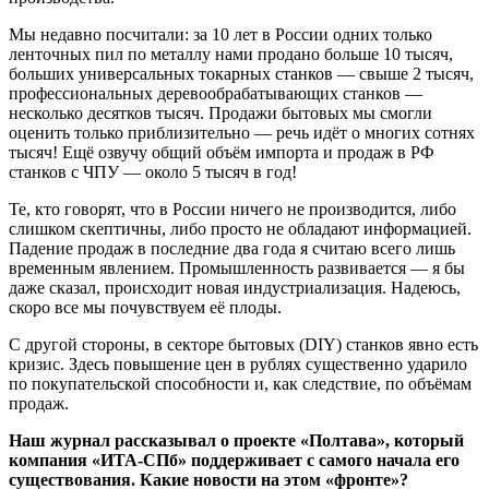
Мы недавно посчитали: за 10 лет в России одних только
ленточных пил по металлу нами продано больше 10 тысяч,
больших универсальных токарных станков — свыше 2 тысяч,
профессиональных деревообрабатывающих станков —
несколько десятков тысяч. Продажи бытовых мы смогли
оценить только приблизительно — речь идёт о многих сотнях
тысяч! Ещё озвучу общий объём импорта и продаж в РФ
станков с ЧПУ — около 5 тысяч в год!
Те, кто говорят, что в России ничего не производится, либо
слишком скептичны, либо просто не обладают информацией.
Падение продаж в последние два года я считаю всего лишь
временным явлением. Промышленность развивается — я бы
даже сказал, происходит новая индустриализация. Надеюсь,
скоро все мы почувствуем её плоды.
С другой стороны, в секторе бытовых (DIY) станков явно есть
кризис. Здесь повышение цен в рублях существенно ударило
по покупательской способности и, как следствие, по объёмам
продаж.
Наш журнал рассказывал о проекте «Полтава», который
компания «ИТА-СПб» поддерживает с самого начала его
существования. Какие новости на этом «фронте»?