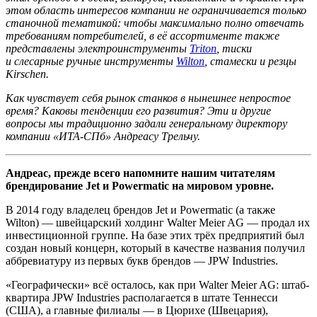
этом область интересов компании не ограничивается только
станочной тематикой: чтобы максимально полно отвечать
требованиям потребителей, в её ассортименте также
представлены электроинструменты
Triton
, тиски
и слесарные ручные инструменты
Wilton
, стамески и резцы
Kirschen.
Как чувствует себя рынок станков в нынешнее непростое
время? Каковы тенденции его развития? Эти и другие
вопросы мы традиционно задали генеральному директору
компании «ИТА-СПб» Андреасу Трельчу.
Андреас, прежде всего напомните нашим читателям
брендирование Jet и Powermatic на мировом уровне.
В 2014 году владелец брендов Jet и Powermatic (а также
Wilton) — швейцарский холдинг Walter Meier AG — продал их
инвестиционной группе. На базе этих трёх предприятий был
создан новый концерн, который в качестве названия получил
аббревиатуру из первых букв брендов — JPW Industries.
«Географически» всё осталось, как при Walter Meier AG: штаб-
квартира JPW Industries располагается в штате Теннесси
(США), а главные филиалы — в Цюрихе (Швецария),