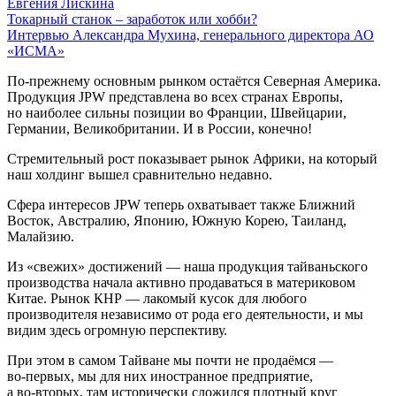
Евгения Лискина
Токарный станок – заработок или хобби?
Интервью Александра Мухина, генерального директора АО
«ИСМА»
По-прежнему основным рынком остаётся Северная Америка.
Продукция JPW представлена во всех странах Европы,
но наиболее сильны позиции во Франции, Швейцарии,
Германии, Великобритании. И в России, конечно!
Стремительный рост показывает рынок Африки, на который
наш холдинг вышел сравнительно недавно.
Сфера интересов JPW теперь охватывает также Ближний
Восток, Австралию, Японию, Южную Корею, Таиланд,
Малайзию.
Из «свежих» достижений — наша продукция тайваньского
производства начала активно продаваться в материковом
Китае. Рынок КНР — лакомый кусок для любого
производителя независимо от рода его деятельности, и мы
видим здесь огромную перспективу.
При этом в самом Тайване мы почти не продаёмся —
во‑первых, мы для них иностранное предприятие,
а во‑вторых, там исторически сложился плотный круг