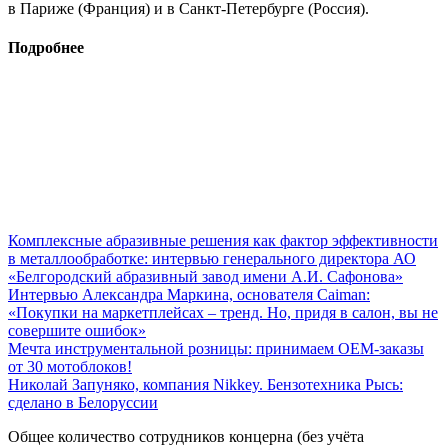
в Париже (Франция) и в Санкт-Петербурге (Россия).
Подробнее
Комплексные абразивные решения как фактор эффективности
в металлообработке: интервью генерального директора АО
«Белгородский абразивный завод имени А.И. Сафонова»
Интервью Александра Маркина, основателя Caiman:
«Покупки на маркетплейсах – тренд. Но, придя в салон, вы не
совершите ошибок»
Мечта инструментальной розницы: принимаем ОЕМ-заказы
от 30 мотоблоков!
Николай Запуняко, компания Nikkey. Бензотехника Рысь:
сделано в Белоруссии
Общее количество сотрудников концерна (без учёта