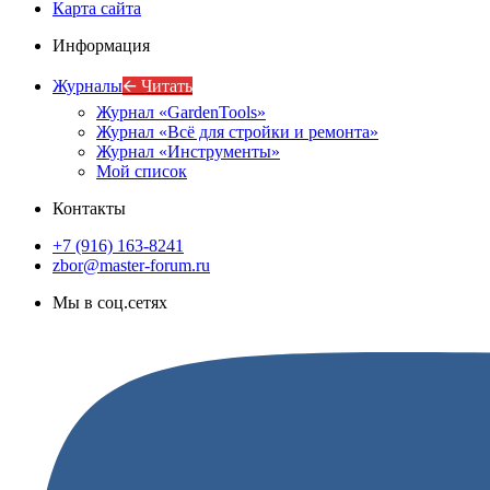
Карта сайта
Информация
Журналы
🡨 Читать
Журнал «GardenTools»
Журнал «Всё для стройки и ремонта»
Журнал «Инструменты»
Мой список
Контакты
+7 (916) 163-8241
zbor@master-forum.ru
Мы в соц.сетях