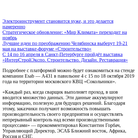
Электроинструмент становится хуже, и это делается
намеренно
Стратегическое обновление: «Мир Климата» переходит на
ноябрь
Лучшие идеи по преображению Челябинска выберут 19-21
мая на выставке-форуме «Строительство»
С 14 по 16 апреля в Санкт-Петербурге пройдёт выставка
«ИнтерСтройЭкспо. Строительство. Дизайн. Реставрация»
Подробнее с платформой можно будет ознакомиться на стенде
компании Esab — А431 в павильоне 4 с 15 по 18 октября 2019
года на территории московского КВЦ «Сокольники».
«Каждый раз, когда сварщик выполняет проход, в шов
вводится множество данных. Эти данные аккумулируют
информацию, полезную для будущих решений. Благодаря
этому, заказчики получают возможность повышать
производительность своего предприятия и осуществлять
непрерывный контроль над всеми производственными
процессами» — прокомментировал Константин Горбач,
Управляющий Директор, ЭСАБ Ближний восток, Африка,
Россия и СНГ.