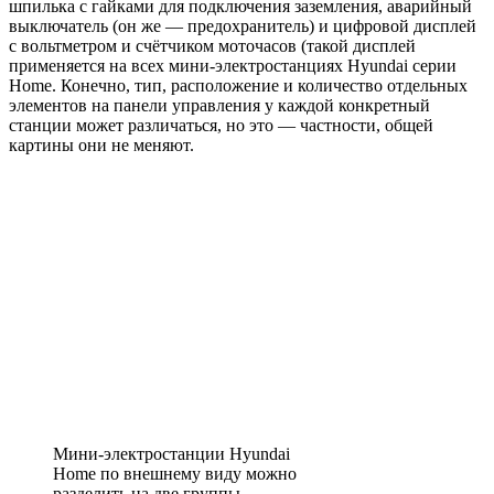
шпилька с гайками для подключения заземления, аварийный
выключатель (он же — предо­хранитель) и цифровой дисплей
с вольтме­тром и счётчиком моточасов (такой дисплей
применяется на всех мини-электростанциях Hyundai серии
Home. Конечно, тип, распо­ложение и количество отдельных
элементов на панели управления у каждой конкретный
станции может различаться, но это — частно­сти, общей
картины они не меняют.
Мини-электростанции Hyundai
Home по внешнему виду можно
разделить на две группы.