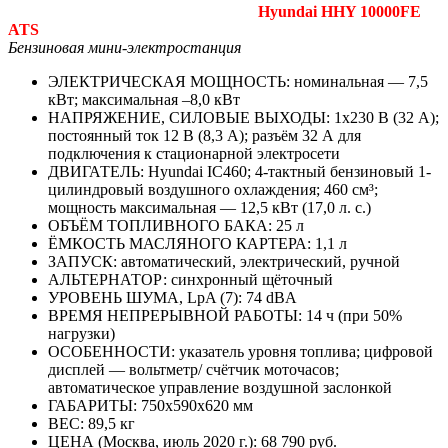
Hyundai HHY 10000FE
ATS
Бензиновая мини-электростанция
ЭЛЕКТРИЧЕСКАЯ МОЩНОСТЬ: номинальная — 7,5
кВт; максимальная –8,0 кВт
НАПРЯЖЕНИЕ, СИЛОВЫЕ ВЫХОДЫ: 1х230 В (32 А);
постоянный ток 12 В (8,3 А); разъём 32 А для
подключения к стационарной электросети
ДВИГАТЕЛЬ: Hyundai IC460; 4-тактный бензиновый 1-
ци­линдровый воздушного охлаждения; 460 см³;
мощность максимальная — 12,5 кВт (17,0 л. с.)
ОБЪЁМ ТОПЛИВНОГО БАКА: 25 л
ЁМКОСТЬ МАСЛЯНОГО КАРТЕРА: 1,1 л
ЗАПУСК: автоматический, электрический, ручной
АЛЬТЕРНАТОР: синхронный щёточный
УРОВЕНЬ ШУМА, LpA (7): 74 dBA
ВРЕМЯ НЕПРЕРЫВНОЙ РАБОТЫ: 14 ч (при 50%
нагрузки)
ОСОБЕННОСТИ: указатель уровня топлива; цифровой
дисплей — вольтметр/ счётчик моточасов;
автоматическое управление воздушной заслонкой
ГАБАРИТЫ: 750x590x620 мм
ВЕС: 89,5 кг
ЦЕНА (Москва, июль 2020 г.): 68 790 руб.