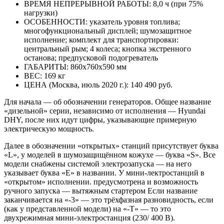
ВРЕМЯ НЕПРЕРЫВНОЙ РАБОТЫ: 8,0 ч (при 75%
нагрузки)
ОСОБЕННОСТИ: указатель уровня топлива;
многофункци­ональный дисплей; шумозащитное
исполнение; комплект для транспортировки:
центральный рым; 4 колеса; кнопка экстренного
останова; предпусковой подогреватель
ГАБАРИТЫ: 860x760x590 мм
ВЕС: 169 кг
ЦЕНА (Москва, июль 2020 г.): 140 490 руб.
Для начала — об обозначении генераторов. Общее название
«дизельной» серии, незави­симо от исполнения — Hyundai
DHY, после них идут цифры, указывающие примерную
электрическую мощность.
Далее в обозначении «открытых» станций присутствует буква
«L», у моделей в шумоза­щищённом кожухе — буква «S». Все
модели снабжены системой электрозапуска — на него
указывает буква «E» в названии. У ми­ни-лектростанций в
«открытом» исполне­нии. предусмотрена и возможность
ручного запуска — вытяжным стартером Если назва­ние
заканчивается на «-3» — это трёхфазная разновидность, если
(как у представленной модели) на «-T» — то это
двухрежимная ми­ни-электростанция (230/ 400 В).