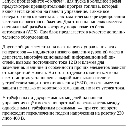
Запуск производится «с ключа», для пуска в холодное время
пред­усмотрен предварительный прогрев топли­ва, который
включается кнопкой на панели управление. Также все
генератор подготов­лены для автоматического резервирования
«сетевого» электроснабжения. Для этого на панелях имеется
специальный разъём к ко­торому подключается блок
автоматики (ATS). Сам блок предлагается в качестве дополни­
тельного оборудования.
Другие общие элементы на всех панелях управления этих
генераторов — индикатор низкого давления (уровня) масла в
двигателе, многофункциональный информационный ди­
сплей, выводы постоянного тока 12 В и клем­ма для
заземления. Наличие и особенности прочих элементов зависят
от конкретной мо­дели. Но стоит отдельно отметить, что на
всех станциях установлены аварийные выключа­тели с
устройством защитного отключения (УЗО), то есть имеется
защита не только от короткого замыкания, но и от утечек тока.
У трёхфазных и двухрежимных моделей на панели
управления ещё имеется поворотный переключатель между
однофазным и трёх­фазным режимами — при его повороте
про­исходит переключение подачи напряжения на розетку 230
либо 400 В.