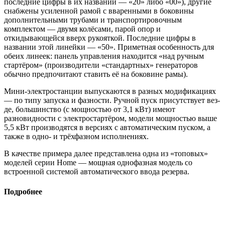
последние цифры в их названии — «20» либо «00»), другие
снабжены усиленной рамой с вваренными в боковины
дополнительными трубами и транспортировочным
комплектом — двумя колёсами, парой опор и
откидывающейся вверх рукояткой. Последние цифры в
названии этой линейки — «50». Приметная осо­бенность для
обеих линеек: панель управления находится «над руч­ным
стартёром» (производители «стандартных» генераторов
обычно предпочитают ставить её на боковине рамы).
Мини-электростанции выпускаются в разных модификаци­ях
— по типу запуска и фазности. Ручной пуск присутствует вез­
де, большинство (с мощностью от 3,1 кВт) имеют
разновидности с электростартёром, модели мощностью выше
5,5 кВт производятся в версиях с автоматическим пуском, а
также в одно- и трёхфазном исполнениях.
В качестве примера далее представлена одна из «топовых»
моделей серии Home — мощная однофазная модель со
встроенной системой автоматического ввода резерва.
Подробнее