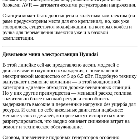
блоками AVR — автоматиче­скими регуляторами напряжения.
Станция может быть дооснащена и колёс­ным комплектом (на
раме предусмотрены места для его крепления), но, как уже
говори­лось, существуют модификации, на которых колёса и
ручка для перемещения имеются уже и в базовой
комплектации.
Дизельные мини-электростанции Hyundai
В этой линейке сейчас представлено десять моделей с
двигателями воздушного охлаждения, с номинальной
электрической мощностью от 5 до 6,5 кВт. Подобную технику
выпускают немногие компании — в этой мощностной
категории «дизели» обходятся дороже бензино­вых станций.
Но у них другие преимущества — меньший расход то­плива,
значительно более высокий ресурс и способность
выдерживать высокие и переменные нагрузки без ущерба для
ресурса. И сами по себе дизельные двигатели надёжнее:
меньше узлов и деталей, которые могут испортиться или
разрегулироваться, что заодно означает сни­жение затрат на
ремонт и техническое обслуживание.
Словом, применение подобных генераторов особенно