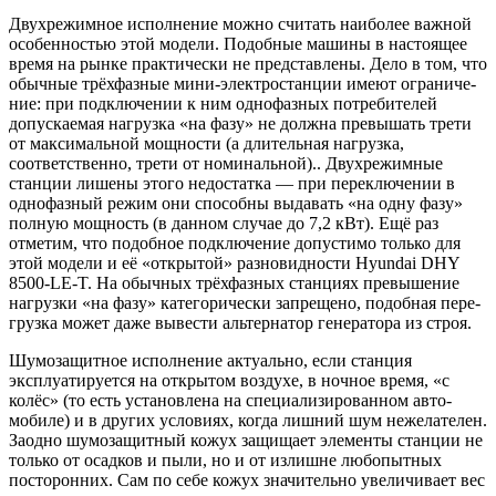
Двухрежимное исполнение можно счи­тать наиболее важной
особенностью этой модели. Подобные машины в настоящее
время на рынке практически не представ­лены. Дело в том, что
обычные трёхфазные мини-электростанции имеют ограниче­
ние: при подключении к ним однофазных потребителей
допускаемая нагрузка «на фазу» не должна превышать трети
от мак­симальной мощности (а длительная нагруз­ка,
соответственно, трети от номинальной).. Двухрежимные
станции лишены этого не­достатка — при переключении в
однофаз­ный режим они способны выдавать «на одну фазу»
полную мощность (в данном случае до 7,2 кВт). Ещё раз
отметим, что подобное под­ключение допустимо только для
этой моде­ли и её «открытой» разновидности Hyundai DHY
8500-LE-T. На обычных трёхфазных станциях превышение
нагрузки «на фазу» категорически запрещено, подобная пере­
грузка может даже вывести альтернатор ге­нератора из строя.
Шумозащитное исполнение актуально, если станция
эксплуатируется на открытом воздухе, в ночное время, «с
колёс» (то есть установлена на специализированном авто­
мобиле) и в других условиях, когда лишний шум нежелателен.
Заодно шумозащитный кожух защищает элементы станции не
толь­ко от осадков и пыли, но и от излишне лю­бопытных
посторонних. Сам по себе кожух значительно увеличивает вес