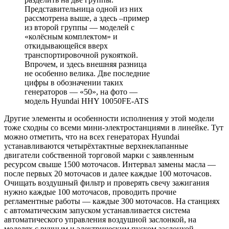
Представительница одной из них
рассмотрена выше, а здесь –пример
из второй группы — моделей с
«колёсным комплектом» и
откидывающейся вверх
транспортировочной рукояткой.
Впрочем, и здесь внешняя разница
не особенно велика. Две последние
цифры в обозначении таких
генераторов — «50», на фото —
модель Hyundai HHY 10050FE-ATS
Другие элементы и особенности исполне­ния у этой модели
тоже сходны со всеми ми­ни-электростанциями в линейке. Тут
можно отметить, что на всех генераторах Hyundai
устанавливаются четырёхтактные верхнекла­панные
двигатели собственной торговой марки с заявленным
ресурсом свыше 1500 моточасов. Интервал замены масла —
после первых 20 моточасов и далее каждые 100 мо­точасов.
Очищать воздушный фильтр и про­верять свечу зажигания
нужно каждые 100 моточасов, проводить прочие
регламентные работы — каждые 300 моточасов. На стан­циях
с автоматическим запуском устанавли­вается система
автоматического управления воздушной заслонкой, на
моделях с ручным и электрическим пуском заслонкой