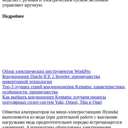
управля­ют вручную.
Подробнее
Обзор электрических инструментов WorkPro
Кондиционер Daichi ICE 2 Inverter: преимущества
инверторной технологии
Топ-3 лучших серий кондиционеров Kentatsu: характеристики,
особенности, преимущества
Как выбрать кондиционер Kentatsu: изучаем нюансы
популярных сплит-систем Yuki, Omori, Tiba и Otari
Обмотки альтернаторов на мини-электро­станциях Hyundai
выполняются из меди (при длительной работе с высокими
нагрузками медь предпочтительнее нередко встречающе­гося
алюминия). Альтернаторы оборудованы электронными