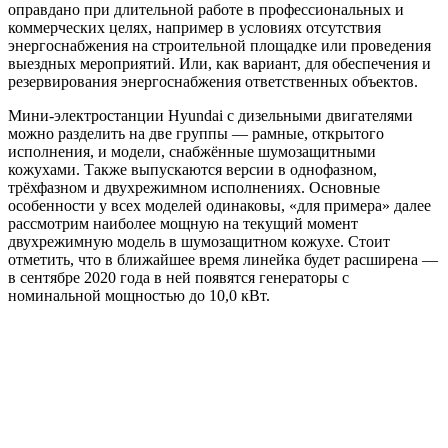
оправдано при длительной работе в профессиональных и
коммерческих целях, например в условиях отсутствия
энергоснабжения на строительной площадке или проведения
выездных мероприятий. Или, как вари­ант, для обеспечения и
резервирования энергоснабжения ответ­ственных объектов.
Мини-электростанции Hyundai с дизельными двигателями
можно разделить на две группы — рамные, открытого
исполнения, и модели, снабжённые шумозащитными
кожухами. Также выпускаются вер­сии в однофазном,
трёхфазном и двухрежимном исполнениях. Ос­новные
особенности у всех моделей одинаковы, «для примера» далее
рассмотрим наиболее мощную на текущий момент
двухрежимную модель в шумозащитном кожухе. Стоит
отметить, что в ближайшее время линейка будет расширена —
в сентябре 2020 года в ней поя­вятся генераторы с
номинальной мощностью до 10,0 кВт.