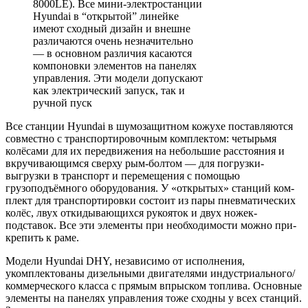
8000LE). Все мини-электростанции
Hyundai в “открытой” линейке
имеют сходный дизайн и внешне
различаются очень незначительно
— в основном различия касаются
компоновки элементов на панелях
управления. Эти модели допускают
как электрический запуск, так и
ручной пуск
Все станции Hyundai в шумозащитном ко­жухе поставляются
совместно с транспорти­ровочным комплектом: четырьмя
колёсами для их передвижения на небольшие рассто­яния и
вкручивающимся сверху рым-бол­том — для погрузки-
выгрузки в транспорт и перемещения с помощью
грузоподъёмного оборудования. У «открытых» станций ком­
плект для транспортировки состоит из пары пневматических
колёс, лвух откидывающих­ся рукояток и двух ножек-
подставок. Все эти элементы при необходимости можно при­
крепить к раме.
Модели Hyundai DHY, независимо от ис­полнения,
укомплектованы дизельными дви­гателями индустриального/
коммерческого класса с прямым впрыском топлива. Основ­ные
элементы на панелях управления тоже сходны у всех станций.