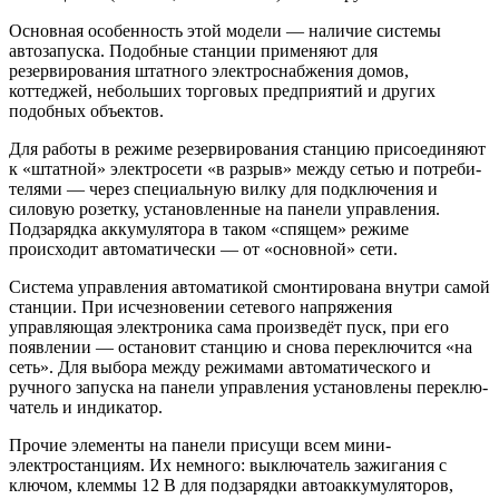
Основная особенность этой модели — на­личие системы
автозапуска. Подобные стан­ции применяют для
резервирования штат­ного электроснабжения домов,
коттеджей, небольших торговых предприятий и других
подобных объектов.
Для работы в режиме резервирования станцию присоединяют
к «штатной» элек­тросети «в разрыв» между сетью и потреби­
телями — через специальную вилку для под­ключения и
силовую розетку, установленные на панели управления.
Подзарядка аккумуля­тора в таком «спящем» режиме
происходит автоматически — от «основной» сети.
Система управления автоматикой смон­тирована внутри самой
станции. При исчез­новении сетевого напряжения
управляющая электроника сама произведёт пуск, при его
появлении — остановит станцию и снова пе­реключится «на
сеть». Для выбора между ре­жимами автоматического и
ручного запуска на панели управления установлены переклю­
чатель и индикатор.
Прочие элементы на панели присущи всем мини-
электростанциям. Их немного: выклю­чатель зажигания с
ключом, клеммы 12 В для подзарядки автоаккумуляторов,