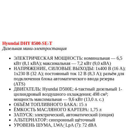
Hyundai DHY 8500-SE-T
Дизельная мини-электростанция
ЭЛЕКТРИЧЕСКАЯ МОЩНОСТЬ: номинальная — 6,5
кВт (8,1 кВА); максимальная — 7,2 кВт (9,0 кВА)
НАПРЯЖЕНИЕ, СИЛОВЫЕ ВЫХОДЫ: 1х400 В (16 А);
1х230 В (32 А); постоянный ток 12 В (8,3 А); разъём для
подклю­чения блока автоматического ввода резерва
(АТS)
ДВИГАТЕЛЬ: Hyundai D500E; 4-тактный дизельный 1-
ци­линдровый воздушного охлаждения; 498 см³;
мощность максимальная — 9,6 кВт (13,0 л. с.)
ОБЪЁМ ТОПЛИВНОГО БАКА: 15 л
ЁМКОСТЬ МАСЛЯНОГО КАРТЕРА: 1,75 л
ЗАПУСК: электрический, автоматический (опция)
АЛЬТЕРНАТОР: синхронный щёточный
УРОВЕНЬ ШУМА, LWA/ LpA (7): 72 dBA