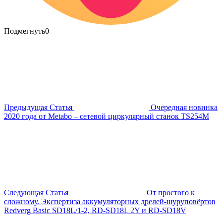
Подмегнуть
0
Предыдущая Статья
Очередная новинка
2020 года от Metabo – сетевой циркулярный станок TS254M
Следующая Статья
От простого к
сложному. Экспертиза аккумуляторных дрелей-шуруповёртов
Redverg Basic SD18L/1-2, RD-SD18L 2Y и RD-SD18V