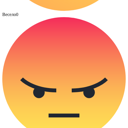
Весело
0