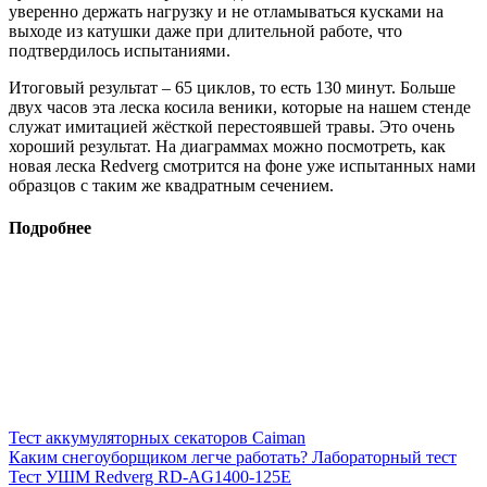
уверенно держать нагрузку и не отламываться кусками на
выходе из катушки даже при длительной работе, что
подтвердилось испытаниями.
Итоговый результат – 65 циклов, то есть 130 минут. Больше
двух часов эта леска косила веники, которые на нашем стенде
служат имитацией жёсткой перестоявшей травы. Это очень
хороший результат. На диаграммах можно посмотреть, как
новая леска Redverg смотрится на фоне уже испытанных нами
образцов с таким же квадратным сечением.
Подробнее
Тест аккумуляторных секаторов Caiman
Каким снегоуборщиком легче работать? Лабораторный тест
Тест УШМ Redverg RD-AG1400-125E