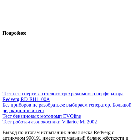
Подробнее
Тест и экспертиза сетевого трехрежимного перфоратора
Redverg RD-RH1100A
Без приборов не разобраться: выбираем генератор. Большой
редакционный тест
Тест бензиновых мотопомп EVOline
Тест робота-газонокосилки Villartec MI 2002
Вывод по итогам испытаний: новая леска Redverg с
артикулом 990191 имеет оптимальный баланс жёсткости и