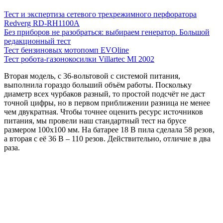
Тест и экспертиза сетевого трехрежимного перфоратора
Redverg RD-RH1100A
Без приборов не разобраться: выбираем генератор. Большой
редакционный тест
Тест бензиновых мотопомп EVOline
Тест робота-газонокосилки Villartec MI 2002
Вторая модель, с 36-вольтовой с системой питания,
выполнила гораздо больший объём работы. Поскольку
диаметр всех чурбаков разный, то простой подсчёт не даст
точной цифры, но в первом приближении разница не менее
чем двукратная. Чтобы точнее оценить ресурс источников
питания, мы провели наш стандартный тест на брусе
размером 100х100 мм. На батарее 18 В пила сделала 58 резов,
а вторая с её 36 В – 110 резов. Действительно, отличие в два
раза.