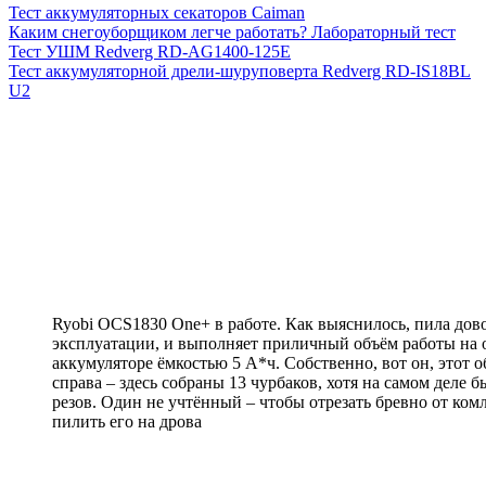
Тест аккумуляторных секаторов Caiman
Каким снегоуборщиком легче работать? Лабораторный тест
Тест УШМ Redverg RD-AG1400-125E
Тест аккумуляторной дрели-шуруповерта Redverg RD-IS18BL
U2
Ryobi OCS1830 One+ в работе. Как выяснилось, пила дов
эксплуатации, и выполняет приличный объём работы на
аккумуляторе ёмкостью 5 А*ч. Собственно, вот он, этот о
справа – здесь собраны 13 чурбаков, хотя на самом деле 
резов. Один не учтённый – чтобы отрезать бревно от ком
пилить его на дрова