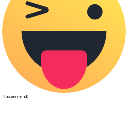
Подмегнуть
0