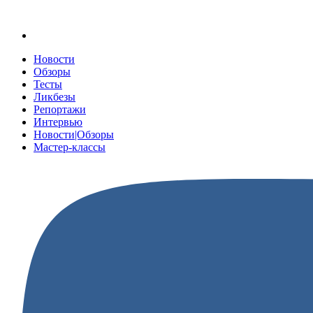
Новости
Обзоры
Тесты
Ликбезы
Репортажи
Интервью
Новости|Обзоры
Мастер-классы