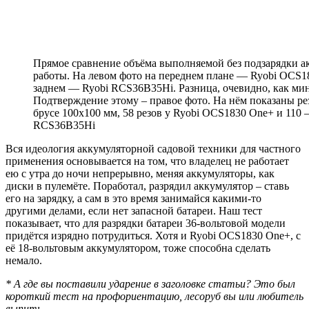
Прямое сравнение объёма выполняемой без подзарядки а
работы. На левом фото на переднем плане — Ryobi OCS1
заднем — Ryobi RCS36B35Hi. Разница, очевидно, как ми
Подтверждение этому – правое фото. На нём показаны рез
брусе 100х100 мм, 58 резов у Ryobi OCS1830 One+ и 110 –
RCS36B35Hi
Вся идеология аккумуляторной садовой техники для частного
применения основывается на том, что владелец не работает
ею с утра до ночи непрерывно, меняя аккумуляторы, как
диски в пулемёте. Поработал, разрядил аккумулятор – ставь
его на зарядку, а сам в это время занимайся какими-то
другими делами, если нет запасной батареи. Наш тест
показывает, что для разрядки батареи 36-вольтовой модели
придётся изрядно потрудиться. Хотя и Ryobi OCS1830 One+, с
её 18-вольтовым аккумулятором, тоже способна сделать
немало.
* А где вы поставили ударение в заголовке статьи? Это был
короткий тест на профориентацию, лесоруб вы или любитель
выпить