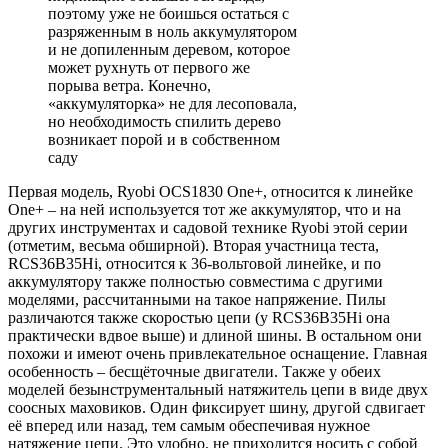
поэтому уже не боишься остаться с
разряженным в ноль аккумулятором
и не допиленным деревом, которое
может рухнуть от первого же
порыва ветра. Конечно,
«аккумуляторка» не для лесоповала,
но необходимость спилить дерево
возникает порой и в собственном
саду
Первая модель, Ryobi OCS1830 One+, относится к линейке
One+ – на ней используется тот же аккумулятор, что и на
других инструментах и садовой технике Ryobi этой серии
(отметим, весьма обширной). Вторая участница теста,
RCS36B35Hi, относится к 36-вольтовой линейке, и по
аккумулятору также полностью совместима с другими
моделями, рассчитанными на такое напряжение. Пилы
различаются также скоростью цепи (у RCS36B35Hi она
практически вдвое выше) и длиной шины. В остальном они
похожи и имеют очень привлекательное оснащение. Главная
особенность – бесщёточные двигатели. Также у обеих
моделей безынструментальный натяжитель цепи в виде двух
соосных маховиков. Один фиксирует шину, другой сдвигает
её вперед или назад, тем самым обеспечивая нужное
натяжение цепи. Это удобно, не приходится носить с собой