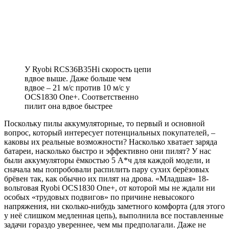
У Ryobi RCS36B35Hi скорость цепи
вдвое выше. Даже больше чем
вдвое – 21 м/с против 10 м/с у
OCS1830 One+. Соответственно
пилит она вдвое быстрее
Поскольку пилы аккумуляторные, то первый и основной
вопрос, который интересует потенциальных покупателей, –
каковы их реальные возможности? Насколько хватает заряда
батареи, насколько быстро и эффективно они пилят? У нас
были аккумуляторы ёмкостью 5 А*ч для каждой модели, и
сначала мы попробовали распилить пару сухих берёзовых
брёвен так, как обычно их пилят на дрова. «Младшая» 18-
вольтовая Ryobi OCS1830 One+, от которой мы не ждали ни
особых «трудовых подвигов» по причине невысокого
напряжения, ни сколько-нибудь заметного комфорта (для этого
у неё слишком медленная цепь), выполнила все поставленные
задачи гораздо увереннее, чем мы предполагали. Даже не