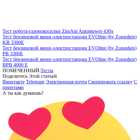
Тест робота-газонокосилки ZimAni Automower 430х
Тест бензиновой мини-электростанции EVOline (by Zongshen)
KB 3300E
Тест бензиновой мини-электростанции EVOline (by Zongshen)
PB 3300E
Тест бензиновой мини-электростанции EVOline (by Zongshen)
BPB 4000 E
ПОМЕЧЕННЫЙ:
Тесты
Поделитесь Этой статьей
Вконтакте
Telegram
Электронная почта
Скопировать ссылку
С
принтами
А ты как думаешь?