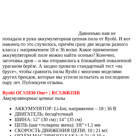
Давненько нам не
попадала в руки аккумуляторная цепная пила от Ryobi. И вот
наконец-то это случилось, причём сразу две модели разного
класса с напряжением 18 и 36 вольт. Какое применение
аккумуляторной пиле можно найти осенью? Конечно,
заготовка дров – и мы отправились к ближайшей поваленной
ураганом берёзе. А заодно провели стандартный тест «на
брусе», чтобы сравнить пилы Ryobi с многими моделями
других брендов, которые мы успели испытать за последнюю
пару лет. Публикуем отзывы.
Ryobi OCS1830 One+ | RCS36B35Hi
Аккумуляторные цепные пилы
АККУМУЛЯТОР: Li-Ion; напряжение – 18 | 36 В
ДВИГАТЕЛЬ: бесщёточный
ШИНА: 12’’ (30 см) | 14’’ (35 см)
ЦЕПЬ (шаг×толщина звена): 3/8’’×1,1 мм
СКОРОСТЬ ДВИЖЕНИЯ ЦЕПИ: 10 | 21 м/с
ОБЪЁМ МАСЛЯНОГО БАКА: 0,21 | 0,19 л