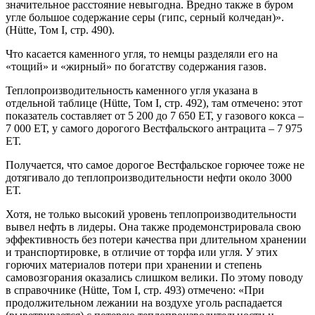
значительное расстояние невыгодна. Вредно также в буром
угле большое содержание серы (гипс, серный колчедан)».
(Hütte, Том I, стр. 490).
Что касается каменного угля, то немцы разделяли его на
«тощий» и «жирный» по богатству содержания газов.
Теплопроизводительность каменного угля указана в
отдельной таблице (Hütte, Том I, стр. 492), там отмечено: этот
показатель составляет от 5 200 до 7 650 ЕТ, у газового кокса –
7 000 ЕТ, у самого дорогого Вестфальского антрацита – 7 975
ЕТ.
Получается, что самое дорогое Вестфальское горючее тоже не
дотягивало до теплопроизводительности нефти около 3000
ЕТ.
Хотя, не только высокий уровень теплопроизводительности
вывел нефть в лидеры. Она также продемонстрировала свою
эффективность без потери качества при длительном хранении
и транспортировке, в отличие от торфа или угля. У этих
горючих материалов потери при хранении и степень
самовозгорания оказались слишком велики. По этому поводу
в справочнике (Hütte, Том I, стр. 493) отмечено: «При
продолжительном лежании на воздухе уголь распадается