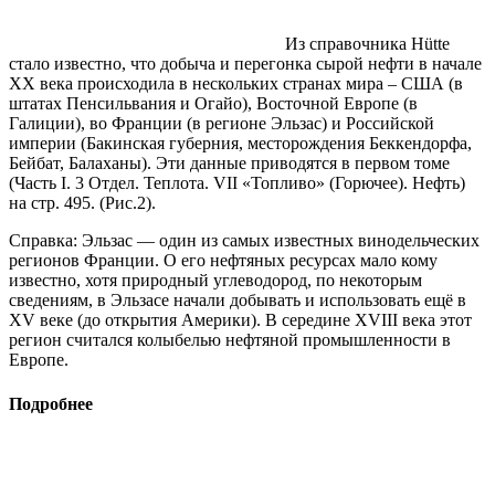
Из справочника Hütte
стало известно, что добыча и перегонка сырой нефти в начале
XX века происходила в нескольких странах мира – США (в
штатах Пенсильвания и Огайо), Восточной Европе (в
Галиции), во Франции (в регионе Эльзас) и Российской
империи (Бакинская губерния, месторождения Беккендорфа,
Бейбат, Балаханы). Эти данные приводятся в первом томе
(Часть I. 3 Отдел. Теплота. VII «Топливо» (Горючее). Нефть)
на стр. 495. (Рис.2).
Справка: Эльзас — один из самых известных винодельческих
регионов Франции. О его нефтяных ресурсах мало кому
известно, хотя природный углеводород, по некоторым
сведениям, в Эльзасе начали добывать и использовать ещё в
XV веке (до открытия Америки). В середине XVIII века этот
регион считался колыбелью нефтяной промышленности в
Европе.
Подробнее