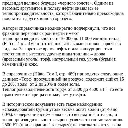
предвидел великое будущее «черного золота». Одним из
весомых аргументов в пользу нефти оказалась её
теплопроизводительность, которая значительно превосходила
показатели других видов горючего.
Авторы справочника неоднократно подчеркнули, что все
фракции перегона сырой нефти имеют
теплопроизводительность от 10 000 до 11 000 единиц тепла
(ЕТ) на 1 кг. Именно этот показатель вывел новое горючее в
лидеры. За короткое время нефть стала конкурировать и
постепенно вытеснять другие виды топлива – дрова
(древесный уголь), торф, натуральный газ, уголь (бурый и
каменный) и кокс.
В справочнике (Hütte, Том I, стр. 489) приводятся следующие
данные: «Торф, просушенный на воздухе, содержит ещё от 15
до 20% воды, от 2 до 20% и более золы.
Теплопроизводительность торфа от 3300 до 4500 ЕТ», то есть
практически в три раза ниже, чем у нефти.
В историческом документе есть такое наблюдение:
«Свежедобытый бурый уголь весьма богат водой (от 40 до
60%). Содержание в нем золы часто весьма значительно, и
теплопроизводительность сырого угля часто составляет лишь
2500 ЕТ (при сгорании 1 кг сырья); перевозка такого угля на