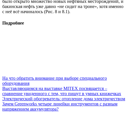
было открыто множество новых нефтяных месторождений, и
бакинская нефть уже давно «не сидит на троне», хотя именно
с неё всё начиналось (Рис. 8 и 8.1).
Подробнее
На что обратить внимание при выборе специального
оборудования
Выставляющимся на выставке MITEX посвящается –
сравнение увиденного с тем, что пишут в умных книжечках
Электрический обогреватель: отопление дома электричеством
Зачем Greenworks четыре линейки инструментов с разным
напряжением аккумулятора?