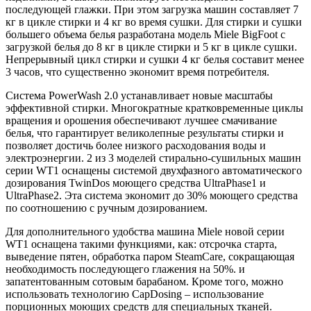
последующей глажки. При этом загрузка машин составляет 7
кг в цикле стирки и 4 кг во время сушки. Для стирки и сушки
большего объема белья разработана модель Miele BigFoot с
загрузкой белья до 8 кг в цикле стирки и 5 кг в цикле сушки.
Непрерывный цикл стирки и сушки 4 кг белья составит менее
3 часов, что существенно экономит время потребителя.
Система PowerWash 2.0 устанавливает новые масштабы
эффективной стирки. Многократные кратковременные циклы
вращения и орошения обеспечивают лучшее смачивание
белья, что гарантирует великолепные результаты стирки и
позволяет достичь более низкого расходования воды и
электроэнергии. 2 из 3 моделей стирально-сушильных машин
серии WT1 оснащены системой двухфазного автоматического
дозирования TwinDos моющего средства UltraPhase1 и
UltraPhase2. Эта система экономит до 30% моющего средства
по соотношению с ручным дозированием.
Для дополнительного удобства машина Miele новой серии
WT1 оснащена такими функциями, как: отсрочка старта,
выведение пятен, обработка паром SteamCare, сокращающая
необходимость последующего глажения на 50%. и
запатентованным сотовым барабаном. Кроме того, можно
использовать технологию CapDosing – использование
порционных моющих средств для специальных тканей.