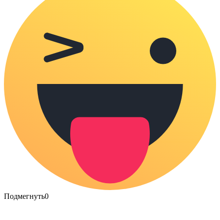
Подмегнуть
0