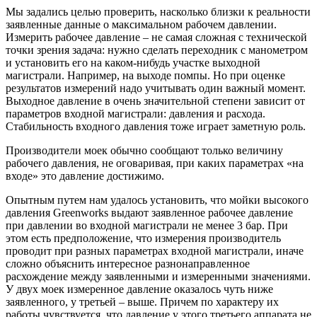
Мы задались целью проверить, насколько близки к реальности
заявленные данные о максимальном рабочем давлении.
Измерить рабочее давление – не самая сложная с технической
точки зрения задача: нужно сделать переходник с манометром
и установить его на каком-нибудь участке выходной
магистрали. Например, на выходе помпы. Но при оценке
результатов измерений надо учитывать один важный момент.
Выходное давление в очень значительной степени зависит от
параметров входной магистрали: давления и расхода.
Стабильность входного давления тоже играет заметную роль.
Производители моек обычно сообщают только величину
рабочего давления, не оговаривая, при каких параметрах «на
входе» это давление достижимо.
Опытным путем нам удалось установить, что мойки высокого
давления Greenworks выдают заявленное рабочее давление
при давлении во входной магистрали не менее 3 бар. При
этом есть предположение, что измерения производитель
проводит при разных параметрах входной магистрали, иначе
сложно объяснить интересное разнонаправленное
расхождение между заявленными и измеренными значениями.
У двух моек измеренное давление оказалось чуть ниже
заявленного, у третьей – выше. Причем по характеру их
работы чувствуется, что давление у этого третьего аппарата не