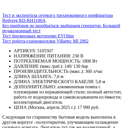
Тест и экспертиза сетевого трехрежимного перфоратора
Redverg RD-RH1100A
Без приборов не разобраться: выбираем генератор. Большой
редакционный тест
Тест бензиновых мотопомп EVOline
Тест робота-газонокосилки Villartec MI 2002
АРТИКУЛ: 5105507
НАПРЯЖЕНИЕ ПИТАНИЯ: 230 В
ПОТРЕБЛЯЕМАЯ МОЩНОСТЬ: 1800 Вт
ДАВЛЕНИЕ (макс./раб.): 140/ 130 бар
ПРОИЗВОДИТЕЛЬНОСТЬ (макс.): 360 л/час
ДЛИНА ШЛАНГА: 7,6 м
ДЛИНА ЭЛЕКТРИЧЕСКОГО КАБЕЛЯ: 5,8 м
ДОПОЛНИТЕЛЬНО: алюминиевая помпа с
плунжерами из нержавеющей стали; полный автостоп,
работа от водопровода и самовсасыванием из ёмкости;
коллекторный двигатель
ЦЕНА (Москва, апрель 2025 г.): 17 990 руб.
Следующая по старшинству бытовая модель выполнена в
другом корпусе –полуоткрытом, улучшающим охлаждение
силового агрегата. Двигатель тут так же коллекторный, а