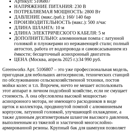
Артикул: 5106807
НАПРЯЖЕНИЕ ПИТАНИЯ: 230 В
ПОТРЕБЛЯЕМАЯ МОЩНОСТЬ: 2800 Вт
ДАВЛЕНИЕ (макс./раб.): 160/ 140 бар
ПРОИЗВОДИТЕЛЬНОСТЬ (макс.): 500 л/час
ДЛИНА ШЛАНГА: 10 м
ДЛИНА ЭЛЕКТРИЧЕСКОГО КАБЕЛЯ: 5 м
ДОПОЛНИТЕЛЬНО: алюминиевая помпа с латунной
головкой и плунжерами из нержавеющей стали; полный
автостоп, работа от водопровода и самовсасыванием из
ёмкости; бесщеточный асинхронный двигатель
ЦЕНА (Москва, апрель 2025 г.):34 990 руб.
Greenworks Арт. 5106807 – это уже профессиональная модель,
пригодная для небольших автосервисов, технических станций
по обслуживанию сельскохозяйственной техники, постов
мойки колес и т.п. Впрочем, ничто не мешает использовать
этот аппарат в личном подсобной хозяйстве, если не смущает
стоимость. А она обусловлена высокой мощностью
асинхронного мотора, не имеющего расходников в виде
щеток и коллектора, продвинутой помпой с алюминиевым
корпусом, латунной головкой, улучшающей охлаждение, а
также длинным десятиметровым шлангом высокого давления,
выполненным из тяжелой и эластичной многослойно-
армированной резины. Крупный бак для шампуня позволяет