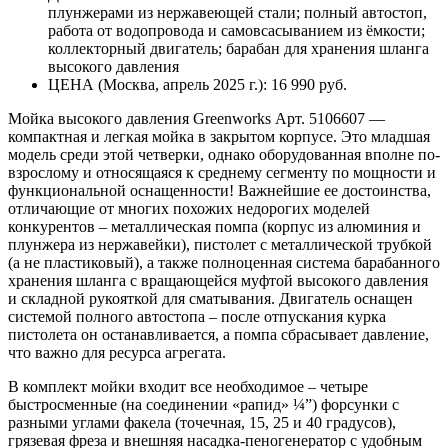
плунжерами из нержавеющей стали; полный автостоп,
работа от водопровода и самовсасыванием из ёмкости;
коллекторный двигатель; барабан для хранения шланга
высокого давления
ЦЕНА (Москва, апрель 2025 г.): 16 990 руб.
Мойка высокого давления Greenworks Арт. 5106607 —
компактная и легкая мойка в закрытом корпусе. Это младшая
модель среди этой четверки, однако оборудованная вполне по-
взрослому и относящаяся к среднему сегменту по мощности и
функциональной оснащенности! Важнейшие ее достоинства,
отличающие от многих похожих недорогих моделей
конкурентов – металлическая помпа (корпус из алюминия и
плунжера из нержавейки), пистолет с металлической трубкой
(а не пластиковый), а также полноценная система барабанного
хранения шланга с вращающейся муфтой высокого давления
и складной рукояткой для сматывания. Двигатель оснащен
системой полного автостопа – после отпускания курка
пистолета он останавливается, а помпа сбрасывает давление,
что важно для ресурса агрегата.
В комплект мойки входит все необходимое – четыре
быстросменные (на соединении «рапид» ¼”) форсунки с
разными углами факела (точечная, 15, 25 и 40 градусов),
грязевая фреза и внешняя насадка-пеногенератор с удобным