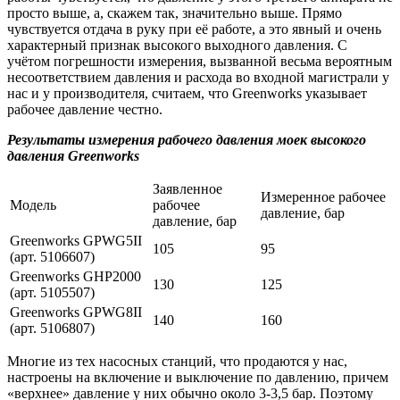
просто выше, а, скажем так, значительно выше. Прямо
чувствуется отдача в руку при её работе, а это явный и очень
характерный признак высокого выходного давления. С
учётом погрешности измерения, вызванной весьма вероятным
несоответствием давления и расхода во входной магистрали у
нас и у производителя, считаем, что Greenworks указывает
рабочее давление честно.
Результаты измерения рабочего давления моек высокого
давления
Greenworks
Заявленное
Измеренное рабочее
Модель
рабочее
давление, бар
давление, бар
Greenworks GPWG5II
105
95
(арт. 5106607)
Greenworks GHP2000
130
125
(арт. 5105507)
Greenworks GPWG8II
140
160
(арт. 5106807)
Многие из тех насосных станций, что продаются у нас,
настроены на включение и выключение по давлению, причем
«верхнее» давление у них обычно около 3-3,5 бар. Поэтому