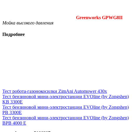
Greenworks GPWG8II
Мойка высокого давления
Подробнее
Тест робота-газонокосилки ZimAni Automower 430х
Тест бензиновой мини-электростанции EVOline (by Zongshen)
KB 3300E
Тест бензиновой мини-электростанции EVOline (by Zongshen)
PB 3300E
Тест бензиновой мини-электростанции EVOline (by Zongshen)
BPB 4000 E