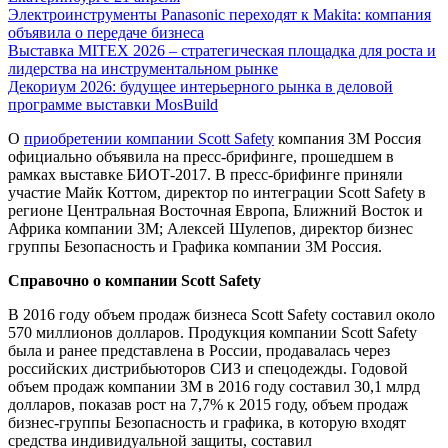
Электроинструменты Panasonic переходят к Makita: компания
объявила о передаче бизнеса
Выставка MITEX 2026 – стратегическая площадка для роста и
лидерства на инструментальном рынке
Декориум 2026: будущее интерьерного рынка в деловой
программе выставки MosBuild
О
приобретении компании Scott Safety
компания 3М Россия
официально объявила на пресс-брифинге, прошедшем в
рамках выставке БИОТ-2017. В пресс-брифинге приняли
участие Майк Коттом, директор по интеграции Scott Safety в
регионе Центральная Восточная Европа, Ближний Восток и
Африка компании 3М; Алексей Шулепов, директор бизнес
группы Безопасность и Графика компании 3М Россия.
Справочно о компании Scott Safety
В 2016 году объем продаж бизнеса Scott Safety составил около
570 миллионов долларов. Продукция компании Scott Safety
была и ранее представлена в России, продавалась через
российских дистрибьюторов СИЗ и спецодежды. Годовой
объем продаж компании 3М в 2016 году составил 30,1 млрд
долларов, показав рост на 7,7% к 2015 году, объем продаж
бизнес-группы Безопасность и графика, в которую входят
средства индивидуальной защиты, составил