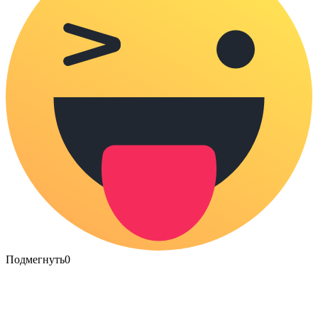
Подмегнуть
0