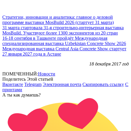
Стратегии, инновации и аналитика: главное о деловой
программе выставки MosBuild 2026 (стартует 31 марта)
31 марта стартовала 31-я строительно-интерьерная выставка
MosBuild. Участвуют более 1300 экспонентов из 20 стран
16-18 сентября в Ташкенте пройдёт Международная
специализированная выставка Uzbekistan Concrete Show 2026
Международная выставка Central Asia Concrete Show стартует
27 января 2027 года в Астане
18 декабря 2017 год
ПОМЕЧЕННЫЙ:
Новости
Поделитесь Этой статьей
Вконтакте
Telegram
Электронная почта
Скопировать ссылку
С
принтами
А ты как думаешь?