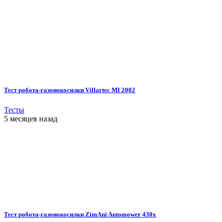
Тест робота-газонокосилки Villartec MI 2002
Тесты
5 месяцев назад
Тест робота-газонокосилки ZimAni Automower 430х