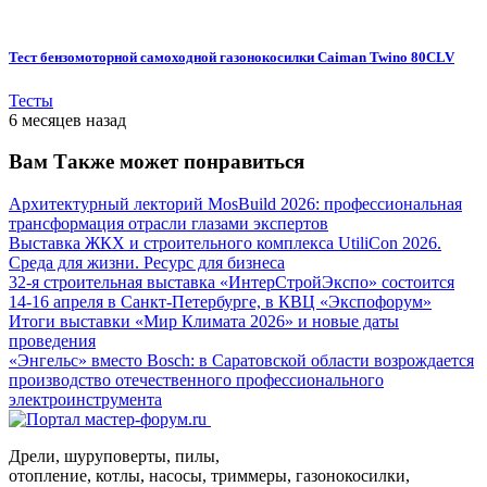
Тест бензомоторной самоходной газонокосилки Caiman Twino 80CLV
Тесты
6 месяцев назад
Вам Также может понравиться
Архитектурный лекторий MosBuild 2026: профессиональная
трансформация отрасли глазами экспертов
Выставка ЖКХ и строительного комплекса UtiliCon 2026.
Среда для жизни. Ресурс для бизнеса
32-я строительная выставка «ИнтерСтройЭкспо» состоится
14-16 апреля в Санкт-Петербурге, в КВЦ «Экспофорум»
Итоги выставки «Мир Климата 2026» и новые даты
проведения
«Энгельс» вместо Bosch: в Саратовской области возрождается
производство отечественного профессионального
электроинструмента
Дрели, шуруповерты, пилы,
отопление, котлы, насосы, триммеры, газонокосилки,