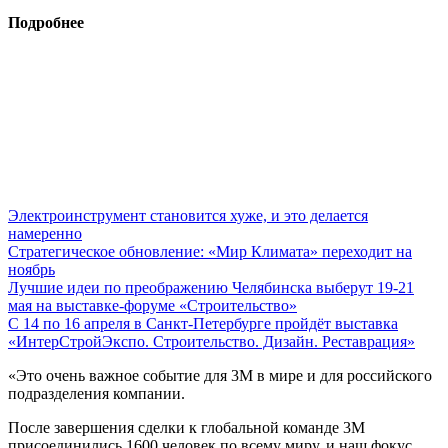
Подробнее
Электроинструмент становится хуже, и это делается
намеренно
Стратегическое обновление: «Мир Климата» переходит на
ноябрь
Лучшие идеи по преображению Челябинска выберут 19-21
мая на выставке-форуме «Строительство»
С 14 по 16 апреля в Санкт-Петербурге пройдёт выставка
«ИнтерСтройЭкспо. Строительство. Дизайн. Реставрация»
«Это очень важное событие для 3М в мире и для российского
подразделения компании.
После завершения сделки к глобальной команде 3М
присоединились 1600 человек по всему миру, и наш фокус