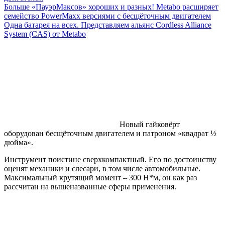
Больше «ПауэрМаксов» хороших и разных! Metabo расширяет
семейство PowerMaxx версиями с бесщёточным двигателем
Одна батарея на всех. Представляем альянс Cordless Alliance
System (CAS) от Metabo
Новый гайковёрт
оборудован бесщёточным двигателем и патроном «квадрат ½
дюйма».
Инструмент поистине сверхкомпактный. Его по достоинству
оценят механики и слесари, в том числе автомобильные.
Максимальный крутящий момент – 300 Н*м, он как раз
рассчитан на вышеназванные сферы применения.