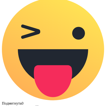
Подмегнуть
0