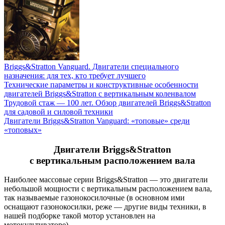
Briggs&Stratton Vanguard. Двигатели специального
назначения: для тех, кто требует лучшего
Технические параметры и конструктивные особенности
двигателей Briggs&Stratton с вертикальным коленвалом
Трудовой стаж — 100 лет. Обзор двигателей Briggs&Stratton
для садовой и силовой техники
Двигатели Briggs&Stratton Vanguard: «топовые» среди
«топовых»
Двигатели Briggs&Stratton
с вертикальным расположением вала
Наиболее массовые серии Briggs&Stratton — это двигатели
небольшой мощности с вертикальным расположением вала,
так называемые газонокосилочные (в основном ими
оснащают газонокосилки, реже — другие виды техники, в
нашей подборке такой мотор установлен на
мотокультиваторе).