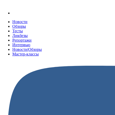
Новости
Обзоры
Тесты
Ликбезы
Репортажи
Интервью
Новости|Обзоры
Мастер-классы