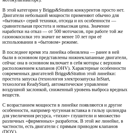
В этой категории у Briggs&Stratton конкурентов просто нет.
Двигатели небольшой мощности применяют обычно для
«бытовых» серий техники, отсюда и их особенности —
сравнительная простота и невысокая цена. Значение
наработки на отказ — от 500 моточасов, при работе той же
газонокосилки это значит не менее 10 лет при её
использовании в «бытовом» режиме.
В последнее время эта линейка обновлена — ранее в ней
были в основном представлены нижнеклапанные двигатели,
сейчас она в основном включает в себя моторы с верхним
расположением клапанов (OHV). Характерные особенности
современных двигателей Briggs&Stratton этой линейки:
простота запуска (технология электрозапуска InStart,
технология ReadyStart), автоматическое управление
воздушной заслонкой, сниженный уровень выброса вредных
веществ.
С возрастанием мощности в линейке появляются и другие
особенности, например чугунная вставка в гильзу цилиндра
для увеличения ресурса, «тихие» глушители и множество
различных «фирменных» разработок. В этой же линейке, в
частности, есть двигатели с прямым приводом клапанов
(DOV).