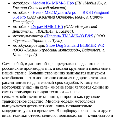
мотоблок
«Мобил К» МКМ-3 Про
(ГК «Мобил К», г.
Гагарин Смоленской области),
мотоблок
«Нева» МБ2 МультиАгро — B&S (Vanguard
6,5) Pro
(ЗАО «Красный Октябрь-Нева», г. Санкт-
Петербург),
мотоблок
«Угра» НМБ-1 Н5
(ОАО «Калужский
Двигатель», «КАДВИ», г. Калуга),
мотокультиватор
«Тарпан» ТМЗ-МК-03 B&S
(ООО
«Туламаш-Тарпан», г. Тула),
мотобуксировщик
SnowDog Standard B13MER-WR
(ООО «Калининградский мотозавод», Baltmotors, г.
Калининград).
Само собой, в данном обзоре представлены далеко не все
российские производители, а весьма крупные и известные в
нашей стране. Большинство из них занимается выпуском
мотоблоков — это достаточно сложная и дорогая техника,
рассчитанная на длительный срок службы. К тому же
мотоблоки у нас «на селе» многие годы являются одним из
самых популярных видов техники — и как
сельскохозяйственные машины, и просто как грузовое
транспортное средство. Многие модели мотоблоков
выпускаются десятилетиями, лишь незначительно
модернизируясь со временем. В подборку включены и другие
виды техники отечественного производства — культиватор и