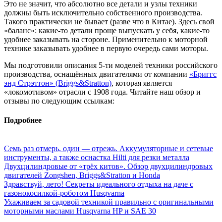
Это не значит, что абсолютно все детали и узлы техники
должны быть исключительно собственного производства.
Такого практически не бывает (разве что в Китае). Здесь свой
«баланс»: какие-то детали проще выпускать у себя, какие-то
удобнее заказывать на стороне. Применительно к моторной
технике заказывать удобнее в первую очередь сами моторы.
Мы подготовили описания 5-ти моделей техники российского
производства, оснащённых двигателями от компании
«Бриггс
энд Стрэттон» (Briggs&Stratton)
, которая является
«локомотивом» отрасли с 1908 года. Читайте наш обзор и
отзывы по следующим ссылкам:
Подробнее
Семь раз отмерь, один — отрежь. Аккумуляторные и сетевые
инструменты, а также оснастка Hilti для резки металла
Двухцилиндровые от «трёх китов». Обзор двухцилиндровых
двигателей Zongshen, Briggs&Stratton и Honda
Здравствуй, лето! Секреты идеального отдыха на даче с
газонокосилкой-роботом Husqvarna
Ухаживаем за садовой техникой правильно с оригинальными
моторными маслами Husqvarna HP и SAE 30