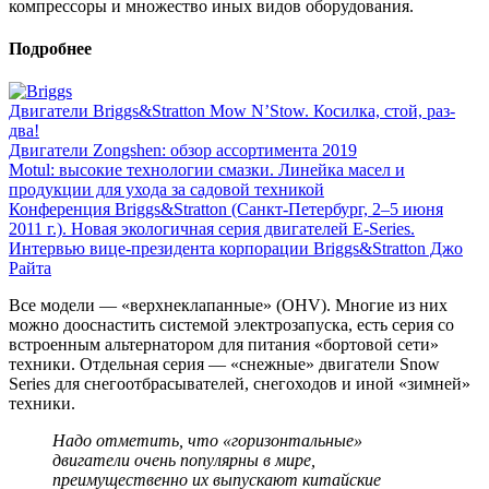
компрессоры и множество иных видов оборудования.
Подробнее
Двигатели Briggs&Stratton Mow N’Stow. Косилка, стой, раз-
два!
Двигатели Zongshen: обзор ассортимента 2019
Motul: высокие технологии смазки. Линейка масел и
продукции для ухода за садовой техникой
Конференция Briggs&Stratton (Санкт-Петербург, 2–5 июня
2011 г.). Новая экологичная серия двигателей E-Series.
Интервью вице-президента корпорации Briggs&Stratton Джо
Райта
Все модели — «верхнеклапанные» (OHV). Многие из них
можно дооснастить системой электрозапуска, есть серия со
встроенным альтернатором для питания «бортовой сети»
техники. Отдельная серия — «снежные» двигатели Snow
Series для снегоотбрасывателей, снегоходов и иной «зимней»
техники.
Надо отметить, что «горизонтальные»
двигатели очень популярны в мире,
преимущественно их выпускают китайские