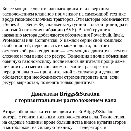
Более мощные «вертикальные» двигатели с верхним
расположением клапанов применяют на самоходной технике
вроде газонокосилочных тракторов. Эти моторы обозначаются
«Series 3 — Series 8», снабжены чугунной гильзой цилиндра и
системой снижения вибрации (AVS). В этой группе к
названию мотора добавляются обозначения Powerbuilt, Intek,
Professional или Commercial. У каждой серии свой комплекс
особенностей, перечислять их можно долго, но стоит
отметить общую тенденцию — чем мощнее двигатель, тем он
сложнее и тем выше его ресурс. Тенденция вполне объяснима:
обычную газонокосилку после износа двигателя проще даже
не чинить, а сменить целиком, на мини-тракторе это
нерационально — при длительной эксплуатации дешевле
обойдётся при необходимости отремонтировать или, если
ресурс выработан, поменять только двигатель.
Двигатели Briggs&Stratton
с горизонтальным расположением вала
Вторая обширная категория двигателей Briggs&Stratton —
моторы с горизонтальным расположением вала. Такие ставят
на садовые машины вроде большинства видов культиваторов
и мотоблоков, на силовую технику — генераторы и