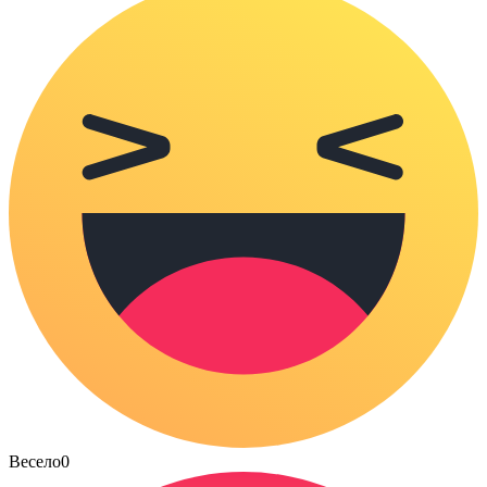
Весело
0