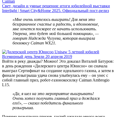
Caiman
Свет, дизайн и умные решения: итоги юбилейной выставки
Interlight | Smart City&Home 2025. Официальный пост-релиз
«Мне очень хотелось выиграть! Для меня это
безграничное счастье и радость, и вдохновение,
мне хочется поскорее ее начать использовать.
Уверена, это будет мой большой помощник», —
говорит Надежда Чугуева, которая выиграла
бензокосу Caiman WX21.
Войти в реку дважды? Можно! Это доказал Виталий Батуров:
в день рождения «Дилерского центра Юнисоо» он сначала
выиграл Сертификат на создание идеального газона, а затем в
финале розыгрыша удача снова улыбнулась ему – он унес с
собой главный приз, робот-газонокосилку Caiman Ambrogio
L15.
«Да, я шел на это мероприятие выигрывать!
Очень хотел получить главный приз и дождался
его!», — сказал победитель финального
розыгрыша.
Помимо розыгрыша призов, гостей ожидало много всего