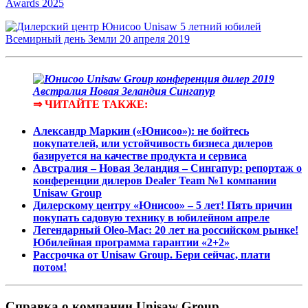
Awards 2025
⇒ ЧИТАЙТЕ ТАКЖЕ:
Александр Маркин («Юнисоо»): не бойтесь
покупателей, или устойчивость бизнеса дилеров
базируется на качестве продукта и сервиса
Австралия – Новая Зеландия – Сингапур: репортаж о
конференции дилеров Dealer Team №1 компании
Unisaw Group
Дилерскому центру «Юнисоо» – 5 лет! Пять причин
покупать садовую технику в юбилейном апреле
Легендарный Oleo-Mac: 20 лет на российском рынке!
Юбилейная программа гарантии «2+2»
Рассрочка от Unisaw Group. Бери сейчас, плати
потом!
Справка о компании Unisaw Group