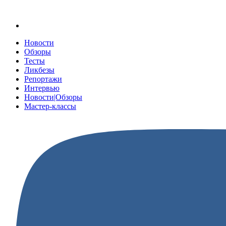
Новости
Обзоры
Тесты
Ликбезы
Репортажи
Интервью
Новости|Обзоры
Мастер-классы