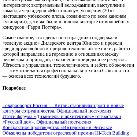
интересного: экстремальный велоджампинг, выступление
команды черлидеров «Ментол-шоу», угощения (20 кг
настоящего узбекского плова, созданного по всем канонам
кулинарии), дети же были в полном восторге от волшебных
конкурсов «Гарри Поттера».
Самое главное, этот день гости праздника поддержали
«зеленую акцию» Дилерского центра Юнисоо и провели
среди дружелюбной к природе технологий техники, работа с
которой направлена на гармонию в отношениях между
человеком и природой, сохранение природы и ее ресурсов.
Лёгкость в управлении, технологичность и забота об экологии
— этим отличается профессиональная техника Caiman и это
— основа всех технологий будущего.
Подробнее
Товарооборот Россия — Китай: стабильный рост и новые
контуры сотрудничества. Официальный пост-релиз
Итоги форума «Дизайнеры и архитекторы» от выставки
«Русский дом». Официальный пост-релиз
Контрактное производство «Интерскол» в Энгельсе
Объявлены победители отраслевой премии Hi-Tech Building