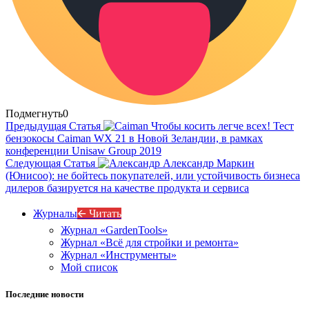
Подмегнуть
0
Предыдущая Статья
Чтобы косить легче всех! Тест
бензокосы Caiman WX 21 в Новой Зеландии, в рамках
конференции Unisaw Group 2019
Следующая Статья
Александр Маркин
(Юнисоо): не бойтесь покупателей, или устойчивость бизнеса
дилеров базируется на качестве продукта и сервиса
Журналы
🡨 Читать
Журнал «GardenTools»
Журнал «Всё для стройки и ремонта»
Журнал «Инструменты»
Мой список
Последние новости