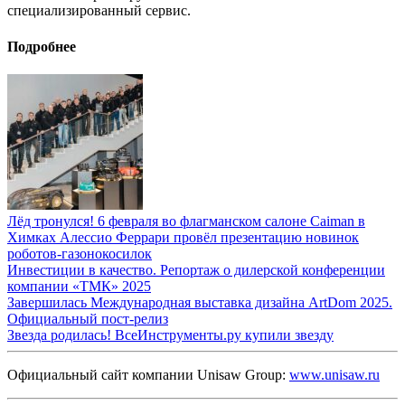
специализированный сервис.
Подробнее
Лёд тронулся! 6 февраля во флагманском салоне Caiman в
Химках Алессио Феррари провёл презентацию новинок
роботов-газонокосилок
Инвестиции в качество. Репортаж о дилерской конференции
компании «ТМК» 2025
Завершилась Международная выставка дизайна ArtDom 2025.
Официальный пост-релиз
Звезда родилась! ВсеИнструменты.ру купили звезду
Официальный сайт компании Unisaw Group:
www.unisaw.ru