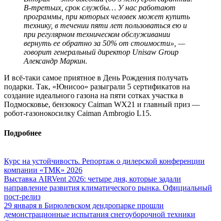
В-третьих, срок службы… У нас работают
программы, при которых человек может купить
технику, в течении пяти лет пользоваться ею и
при регулярном техническом обслуживании
вернуть ее обратно за 50% от стоимости», —
говорит генеральный директор Unisaw Group
Александр Маркин.
И всё-таки самое приятное в День Рождения получать
подарки. Так, «Юнисоо» разыграли 5 сертификатов на
создание идеального газона на пяти сотках участка в
Подмосковье, бензокосу Caiman WX21 и главный приз —
робот-газонокосилку Caiman Ambrogio L15.
Подробнее
Курс на устойчивость. Репортаж о дилерской конференции
компании «ТМК» 2026
Выставка AIRVent 2026: четыре дня, которые задали
направление развития климатического рынка. Официальный
пост-релиз
29 января в Бирюлевском дендропарке прошли
демонстрационные испытания снегоуборочной техники