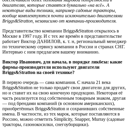
двигателях, которые ставятся буквально «на всё». А
некоторые виды техники, например садовые тракторы,
вообще комплектуются почти исключительно двигателями
Briggs&Stratton, независимо от компании-производителя.
Представительство компании Briggs&Stratton открылось в
Москве в 1997 году. И с тех же времён в представительстве
работает Виктор ДАНИЛОВ, к. т. н, региональный менеджер
по техническому сервису компании в России и странах СНГ.
Интервью с ним предлагаем вашему вниманию.
Виктор Иванович, для начала, в порядке ликбеза: какие
фирмы-производители используют двигатели
Briggs&Stratton на своей технике?
В первую очередь — сама компания. С начала 21 века
Briggs&Stratton не только продаёт свои двигатели для других,
но и ставит их на свою конечную продукцию. Некоторая её
часть реализуется под собственным товарным знаком, другая
— под брендами компаний (в основном американских),
приобретённых Briggs&Stratton и сохранивших собственные
имена. В частности, из тех марок, которые поставляются в
Россию, можно отметить Simplicity, Snapper, Murray (садовые
тракторы, газонокосилки, снегоуборщики).