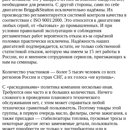
необходимое для ремонта. С другой стороны, сами по себе
двигатели Briggs&Stratton исключительно надёжны. Их
производство регламентируется системой контроля качества в
соответствии с ISO 9001:2000. Это относится к двигателям
любых серий, от «бытовых» до промышленных. И при
условии правильной эксплуатации и соблюдения
регламентных работ вероятность отказа из-за серьёзной
поломки практически исключена. Надёжность наших
двигателей подтверждается, кстати, не только собственной
статистикой отказов, которую мы имеем за 15 лет работы в
России, но и мнением сотрудников сервисов, приезжающих к
нам на семинары.
Количество участников — более 5 тысяч человек со всех
регионов России и стран СНГ, а их голоса «не купишь».
С «расходниками» политика компании несколько иная.
Требуются они часто и в больших количествах. Ничего
сложного в проведении планового технического
обслуживания нет, с этим может справиться любой
технически грамотный пользователь. Поэтому товары этой
группы, в первую очередь масло, фильтры, свечи зажигания, а
также присадки — стабилизаторы топлива, пусковые тросы и
некоторые другие легко заменяемые детали, пользователь
может приобрести не только у дистрибьютора или в