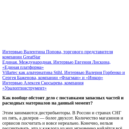
Интервью Валентина Попова, торгового представителя
компании GreatStar
Единая. Международная. Интервью Евгения Лискина,
«Единая платформа»
Villartec как альтернатива Stihl. Интервью Валерия Горбенко и
Сергея Баженова, компании «Флагман» и «Инкор»
Интервью Алексея Скосырева, компания
«Уралоптинструмент»
Как вообще обстоит дело с поставками запасных частей и
расходных материалов на данный момент?
Этим занимаются дистрибьюторы. В России и странах СНГ
их пять, а дилеров — более двухсот. Количество магазинов и
сервисов посчитать и вовсе нереально. Конечно, нельзя
рассчитывать, что у каждого из них мгновенно найдётся всё,