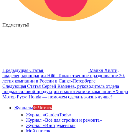
Подмегнуть
0
Предыдущая Статья
Майкл Хилти,
владелец корпорации Hilti. Торжественное празднование 20-
летия компании в России в Санкт-Петербурге
Следующая Статья
Сергей Каменев, руководитель отдела
продаж силовой продукции и мототехники компании «Хонда
Мотор Рус»: Honda — поможем сделать жизнь лучше!
Журналы
🡨 Читать
Журнал «GardenTools»
Журнал «Всё для стройки и ремонта»
Журнал «Инструменты»
Мой список