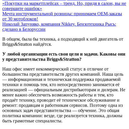
«Покупки на маркетплейсах – тренд. Но, придя в салон, вы не
совершите ошибок»
Мечта инструментальной розницы: принимаем ОЕМ-заказы
от 30 мотоблоков!
Николай Запуняко, компания Nikkey. Бензотехника Рысь:
сделано в Белоруссии
В общем, была бы техника, а подходящий к ней двигатель от
Briggs&Stratton найдётся.
У любой организации есть свои цели и задачи. Каковы они
у представительства Briggs&Stratton?
Наш офис имеет некоммерческий статус в отличие от
большинства представительств других компаний. Наша цель
— информационная и техническая поддержка продаваемой
техники и помощь тем, кто непосредственно занимается её
реализацией — официальным дистрибьюторам и дилерам. Не
менее важно обеспечить возможность работы и тем, кто
продаёт технику, проводит её техническое обслуживание и
ремонт: продавцам и работникам сервисов. Поэтому одна из
основных задач представительства — обучение. Это общая
политика компании: везде, где реализуется техника, должны
быть грамотные специалисты.