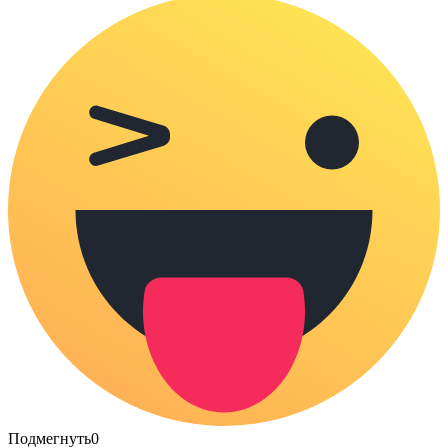
Подмегнуть
0