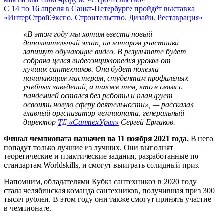
С 14 по 16 апреля в Санкт-Петербурге пройдёт выставка
«ИнтерСтройЭкспо. Строительство. Дизайн. Реставрация»
«В этом году мы хотим ввести новый
дополнительный этап, на котором участники
запишут обучающие видео. В результате будет
собрана целая видеоэнциклопедия уроков от
лучших сантехников. Она будет полезна
начинающим мастерам, студентам профильных
учебных заведений, а также тем, кто в связи с
пандемией остался без работы и планирует
освоить новую сферу деятельности», — рассказал
главный организатор чемпионата, генеральный
директор
ТД «СантехУрал»
Сергей Ермаков.
Финал чемпионата назначен на 11 ноября 2021 года.
В него
попадут только лучшие из лучших. Они выполнят
теоретические и практические задания, разработанные по
стандартам Worldskills, и смогут выиграть солидный приз.
Напомним, обладателями Кубка сантехников в 2020 году
стала челябинская команда сантехников, получившая приз 300
тысяч рублей. В этом году они также смогут принять участие
в чемпионате.