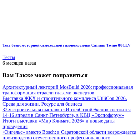
Тест бензомоторной самоходной газонокосилки Caiman Twino 80CLV
Тесты
6 месяцев назад
Вам Также может понравиться
Архитектурный лекторий MosBuild 2026: профессиональная
трансформация отрасли глазами экспертов
Выставка ЖКХ и строительного комплекса UtiliCon 2026.
Среда для жизни. Ресурс для бизнеса
32-я строительная выставка «ИнтерСтройЭкспо» состоится
14-16 апреля в Санкт-Петербурге, в КВЦ «Экспофорум»
Итоги выставки «Мир Климата 2026» и новые даты
проведения
«Энгельс» вместо Bosch: в Саратовской области возрождается
производство отечественного профессионального