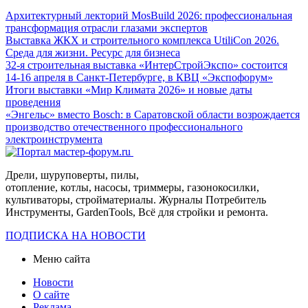
Архитектурный лекторий MosBuild 2026: профессиональная
трансформация отрасли глазами экспертов
Выставка ЖКХ и строительного комплекса UtiliCon 2026.
Среда для жизни. Ресурс для бизнеса
32-я строительная выставка «ИнтерСтройЭкспо» состоится
14-16 апреля в Санкт-Петербурге, в КВЦ «Экспофорум»
Итоги выставки «Мир Климата 2026» и новые даты
проведения
«Энгельс» вместо Bosch: в Саратовской области возрождается
производство отечественного профессионального
электроинструмента
Дрели, шуруповерты, пилы,
отопление, котлы, насосы, триммеры, газонокосилки,
культиваторы, стройматериалы. Журналы Потребитель
Инструменты, GardenTools, Всё для стройки и ремонта.
ПОДПИСКА НА НОВОСТИ
Меню сайта
Новости
О сайте
Реклама