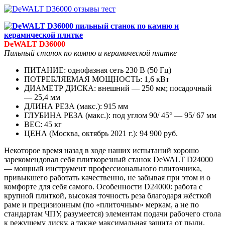
DeWALT D36000
Пильный станок по камню и керамической плитке
ПИТАНИЕ: однофазная сеть 230 В (50 Гц)
ПОТРЕБЛЯЕМАЯ МОЩНОСТЬ: 1,6 кВт
ДИАМЕТР ДИСКА: внешний — 250 мм; посадочный
— 25,4 мм
ДЛИНА РЕЗА (макс.): 915 мм
ГЛУБИНА РЕЗА (макс.): под углом 90/ 45° — 95/ 67 мм
ВЕС: 45 кг
ЦЕНА (Москва, октябрь 2021 г.): 94 900 руб.
Некоторое время назад в ходе наших испытаний хорошо
зарекомендовал себя плиткорезный станок DeWALT D24000
— мощный инструмент профессионального плиточника,
привыкшего работать качественно, не забывая при этом и о
комфорте для себя самого. Особенности D24000: работа с
крупной плиткой, высокая точность реза благодаря жёсткой
раме и прецизионным (по «плиточным» меркам, а не по
стандартам ЧПУ, разумеется) элементам подачи рабочего стола
к режущему диску, а также максимальная защита от пыли,