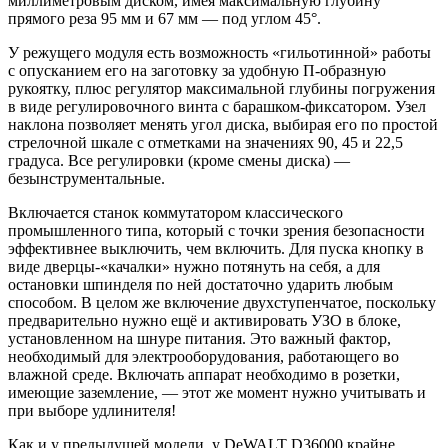
миллиметровым диском, имея максимальную глубину
прямого реза 95 мм и 67 мм — под углом 45°.
У режущего модуля есть возможность «гильотинной» работы
с опусканием его на заготовку за удобную П-образную
рукоятку, плюс регулятор максимальной глубины погружения
в виде регулировочного винта с барашком-фиксатором. Узел
наклона позволяет менять угол диска, выбирая его по простой
стрелочной шкале с отметками на значениях 90, 45 и 22,5
градуса. Все регулировки (кроме смены диска) —
безынструментальные.
Включается станок коммутатором классического
промышленного типа, который с точки зрения безопасности
эффективнее выключить, чем включить. Для пуска кнопку в
виде дверцы-«качалки» нужно потянуть на себя, а для
остановки шпинделя по ней достаточно ударить любым
способом. В целом же включение двухступенчатое, поскольку
предварительно нужно ещё и активировать УЗО в блоке,
установленном на шнуре питания. Это важный фактор,
необходимый для электрооборудования, работающего во
влажной среде. Включать аппарат необходимо в розетки,
имеющие заземление, — этот же момент нужно учитывать и
при выборе удлинителя!
Как и у предыдущей модели, у DeWALT D36000 крайне