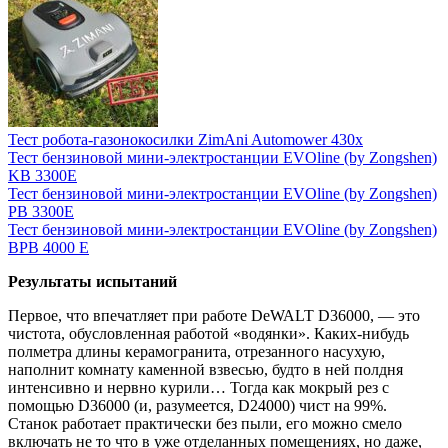
Тест робота-газонокосилки ZimAni Automower 430х
Тест бензиновой мини-электростанции EVOline (by Zongshen)
KB 3300E
Тест бензиновой мини-электростанции EVOline (by Zongshen)
PB 3300E
Тест бензиновой мини-электростанции EVOline (by Zongshen)
BPB 4000 E
Результаты испытаний
Первое, что впечатляет при работе DeWALT D36000, — это
чистота, обусловленная работой «водянки». Каких-нибудь
полметра длины керамогранита, отрезанного насухую,
наполнит комнату каменной взвесью, будто в ней полдня
интенсивно и нервно курили… Тогда как мокрый рез с
помощью D36000 (и, разумеется, D24000) чист на 99%.
Станок работает практически без пыли, его можно смело
включать не то что в уже отделанных помещениях, но даже,