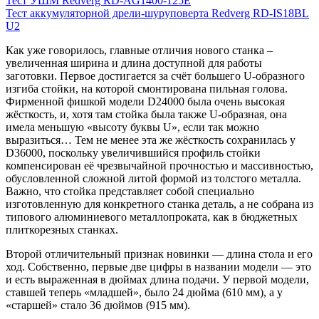
Тест УШМ Redverg RD-AG1400-125E
Тест аккумуляторной дрели-шуруповерта Redverg RD-IS18BL
U2
Как уже говорилось, главные отличия нового станка –
увеличенная ширина и длина доступной для работы
заготовки. Первое достигается за счёт большего U-образного
изгиба стойки, на которой смонтирована пильная голова.
Фирменной фишкой модели D24000 была очень высокая
жёсткость, и, хотя там стойка была также U-образная, она
имела меньшую «высоту буквы U», если так можно
выразиться… Тем не менее эта же жёсткость сохранилась у
D36000, поскольку увеличившийся профиль стойки
компенсирован её чрезвычайной прочностью и массивностью,
обусловленной сложной литой формой из толстого металла.
Важно, что стойка представляет собой специально
изготовленную для конкретного станка деталь, а не собрана из
типового алюминиевого металлопроката, как в бюджетных
плиткорезных станках.
Второй отличительный признак новинки — длина стола и его
ход. Собственно, первые две цифры в названии модели — это
и есть выраженная в дюймах длина подачи. У первой модели,
ставшей теперь «младшей», было 24 дюйма (610 мм), а у
«старшей» стало 36 дюймов (915 мм).