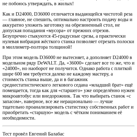
не побоюсь утверждать, в жилых!
Как и D24000, D36000 отличается выдающейся чистотой реза
— главное, не спешить, оптимально настроить подачу воды и
аккуратно уложить заготовку на обрезиненный стол, не
допуская попадания «мусора» от прежних отрезов.
Безупречно стыкуются 45-градусные срезы, а практически
нулевая вибрация жёсткого станка позволяет отрезать полоски
в миллиметр-полтора толщиной!
При этом модель D36000 не вытесняет, а дополняет D24000 в
модельном ряду DeWALT. Да, «36000» сделает все то же, что и
«24000», но наоборот не получится. Однако работа с плиткой
шире 600 мм требуется далеко не каждому мастеру, а
стоимость станка выше, да и в багажник
среднестатистического легкового седана «младший брат» ещё
помещается, тогда как для «старшего» уже определённо нужен
микроавтобус или внедорожник. Так что выбирать станок «с
запасом», наверное, все же нерационально — лучше
тщательно проанализировать статистику собственных работ и
приобретать «старшую» модель с чётким пониманием её
необходимости.
Тест провёл Евгений Балабас