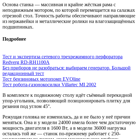
Основа станка — массивная и крайне жёсткая рама с
неподвижным мотором, по которой перемещается на салазках
отрезной стол. Точность работы обеспечивают направляющие
из нержавейки и металлические ролики на влагозащищённых
подшипниках.
Подробнее
Тест и экспертиза сетевого трехрежимного перфоратора
Redverg RD-RH1100A
Без приборов не разобраться: выбираем генератор. Большой
редакционный тест
Тест бензиновых мотопомп EVOline
Тест робота-газонокосилки Villartec MI 2002
В комплекте к подвижному столу идёт съёмный перекидной
упор-угольник, позволяющий позиционировать плитку для
резания под углом 45°.
Режущая головка не изменилась, да и не было у неё причин
меняться. Она и у модели 24000 имела более чем достаточную
мощность двигателя в 1600 Вт, а в модели 36000 нагрузка
осталась той же — станок по-прежнему работает с 250-