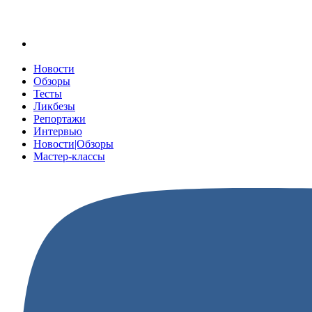
Новости
Обзоры
Тесты
Ликбезы
Репортажи
Интервью
Новости|Обзоры
Мастер-классы