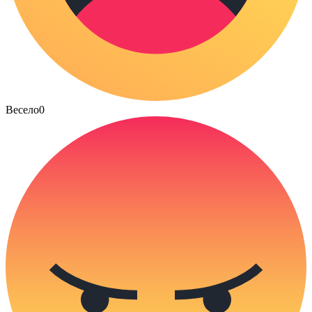
Весело
0