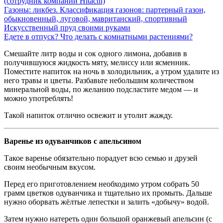
(сотрудник компании Hitachi)
Газоны: ликбез. Классификация газонов: партерный газон,
обыкновенный, луговой, мавританский, спортивный
Искусственный пруд своими руками
Едете в отпуск? Что делать с комнатными растениями?
Смешайте литр воды и сок одного лимона, добавив в
получившуюся жидкость мяту, мелиссу или ясменник.
Поместите напиток на ночь в холодильник, а утром удалите из
него травы и цветы. Разбавьте небольшим количеством
минеральной воды, по желанию подсластите медом — и
можно употреблять!
Такой напиток отлично освежит и утолит жажду.
Варенье из одуванчиков с апельсином
Такое варенье обязательно порадует всю семью и друзей
своим необычным вкусом.
Перед его приготовлением необходимо утром собрать 50
грамм цветков одуванчика и тщательно их промыть. Дальше
нужно оборвать жёлтые лепестки и залить «добычу» водой.
Затем нужно натереть один большой оранжевый апельсин (с