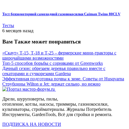
Тест бензомоторной самоходной газонокосилки Caiman Twino 80CLV
Тесты
6 месяцев назад
Вам Также может понравиться
«Скаут» Т-15, Т-18 и Т-25 – фермерские мини-тракторы с
широчайшими возможностями
Топ-5 способов борьбы с сорняками от Greenworks
Дачный сезон: обрезаем деревья правильно вместе с
секаторами и сучкорезами Gardena
Эффективная подготовка почвы к зиме. Советы от Husqvarna
Струбцины Wilton и Jet: держат сильно, но нежно
Дрели, шуруповерты, пилы,
отопление, котлы, насосы, триммеры, газонокосилки,
культиваторы, стройматериалы. Журналы Потребитель
Инструменты, GardenTools, Всё для стройки и ремонта.
ПОДПИСКА НА НОВОСТИ