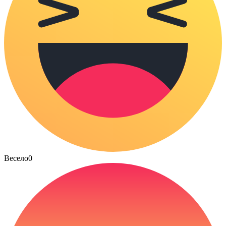
Весело
0