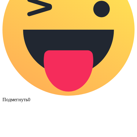
Подмегнуть
0