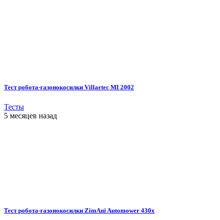
Тест робота-газонокосилки Villartec MI 2002
Тесты
5 месяцев назад
Тест робота-газонокосилки ZimAni Automower 430х