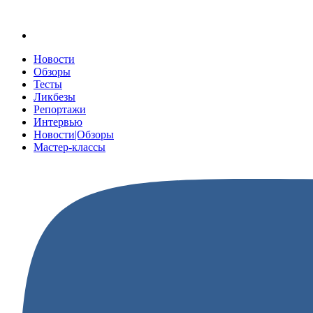
Новости
Обзоры
Тесты
Ликбезы
Репортажи
Интервью
Новости|Обзоры
Мастер-классы