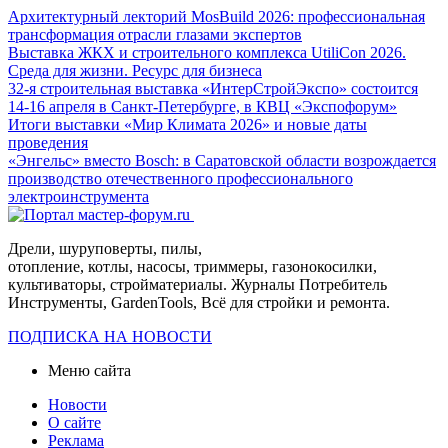
Архитектурный лекторий MosBuild 2026: профессиональная
трансформация отрасли глазами экспертов
Выставка ЖКХ и строительного комплекса UtiliCon 2026.
Среда для жизни. Ресурс для бизнеса
32-я строительная выставка «ИнтерСтройЭкспо» состоится
14-16 апреля в Санкт-Петербурге, в КВЦ «Экспофорум»
Итоги выставки «Мир Климата 2026» и новые даты
проведения
«Энгельс» вместо Bosch: в Саратовской области возрождается
производство отечественного профессионального
электроинструмента
Дрели, шуруповерты, пилы,
отопление, котлы, насосы, триммеры, газонокосилки,
культиваторы, стройматериалы. Журналы Потребитель
Инструменты, GardenTools, Всё для стройки и ремонта.
ПОДПИСКА НА НОВОСТИ
Меню сайта
Новости
О сайте
Реклама