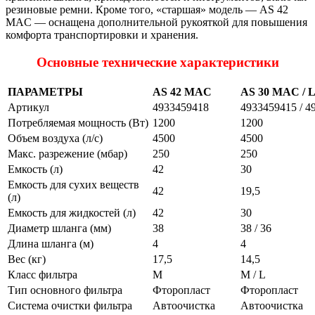
резиновые ремни. Кроме того, «старшая» модель — AS 42
MAC — оснащена дополнительной рукояткой для повышения
комфорта транспортировки и хранения.
Основные технические характеристики
ПАРАМЕТРЫ
AS 42 MAC
AS 30 MAC /
Артикул
4933459418
4933459415 / 4
Потребляемая мощность (Вт)
1200
1200
Объем воздуха (л/с)
4500
4500
Макc. разрежение (мбар)
250
250
Емкость (л)
42
30
Емкость для сухих веществ
42
19,5
(л)
Емкость для жидкостей (л)
42
30
Диаметр шланга (мм)
38
38 / 36
Длина шланга (м)
4
4
Вес (кг)
17,5
14,5
Класс фильтра
M
M / L
Тип основного фильтра
Фторопласт
Фторопласт
Система очистки фильтра
Автоочистка
Автоочистка