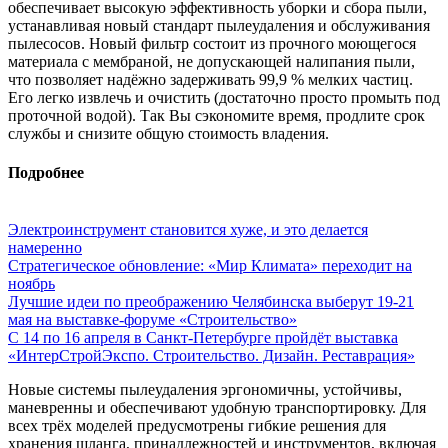
обеспечивает высокую эффективность уборки и сбора пыли,
устанавливая новый стандарт пылеудаления и обслуживания
пылесосов. Новый фильтр состоит из прочного моющегося
материала с мембраной, не допускающей налипания пыли,
что позволяет надёжно задерживать 99,9 % мелких частиц.
Его легко извлечь и очистить (достаточно просто промыть под
проточной водой). Так Вы сэкономите время, продлите срок
службы и снизите общую стоимость владения.
Подробнее
Электроинструмент становится хуже, и это делается
намеренно
Стратегическое обновление: «Мир Климата» переходит на
ноябрь
Лучшие идеи по преображению Челябинска выберут 19-21
мая на выставке-форуме «Строительство»
С 14 по 16 апреля в Санкт-Петербурге пройдёт выставка
«ИнтерСтройЭкспо. Строительство. Дизайн. Реставрация»
Новые системы пылеудаления эргономичны, устойчивы,
маневренны и обеспечивают удобную транспортировку. Для
всех трёх моделей предусмотрены гибкие решения для
хранения шланга, принадлежностей и инструментов, включая