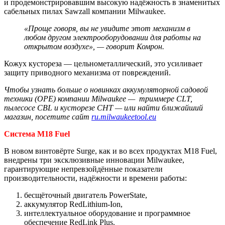
и продемонстрировавшим высокую надёжность в знаменитых
сабельных пилах Sawzall компании Milwaukee.
«Проще говоря, вы не увидите этот механизм в
любом другом электрооборудовании для работы на
открытом воздухе», — говорит Комрон.
Кожух кустореза — цельнометаллический, это усиливает
защиту приводного механизма от повреждений.
Чтобы узнать больше о новинках аккумуляторной садовой
техники (OPE) компании Milwaukee — триммере CLT,
пылесосе CBL и кусторезе CHT — или найти ближайший
магазин, посетите сайт
ru.milwaukeetool.eu
Система M18 Fuel
В новом винтовёрте Surge, как и во всех продуктах M18 Fuel,
внедрены три эксклюзивные инновации Milwaukee,
гарантирующие непревзойдённые показатели
производительности, надёжности и времени работы:
бесщёточный двигатель PowerState,
аккумулятор RedLithium-Ion,
интеллектуальное оборудование и программное
обеспечение RedLink Plus.