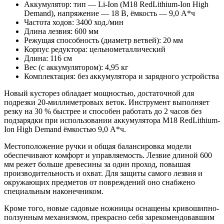
Аккумулятор: тип — Li-Ion (M18 RedLithium-Ion High
Demand), напряжение — 18 В, ёмкость — 9,0 А*ч
Частота ходов: 3400 ход./мин
Длина лезвия: 600 мм
Режущая способность (диаметр ветвей): 20 мм
Корпус редуктора: цельнометаллический
Длина: 116 см
Вес (с аккумулятором): 4,95 кг
Комплектация: без аккумулятора и зарядного устройства
Новый кусторез обладает мощностью, достаточной для
подрезки 20-миллиметровых веток. Инструмент выполняет
резку на 30 % быстрее и способен работать до 2 часов без
подзарядки при использовании аккумулятора M18 RedLithium-
Ion High Demand ёмкостью 9,0 А*ч.
Местоположение ручки и общая балансировка модели
обеспечивают комфорт и управляемость. Лезвие длиной 600
мм режет больше древесины за один проход, повышая
производительность и охват. Для защиты самого лезвия и
окружающих предметов от повреждений оно снабжено
специальным наконечником.
Кроме того, новые садовые ножницы оснащены кривошипно-
ползунным механизмом, прекрасно себя зарекомендовавшим