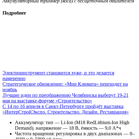
Аккумуляторный триммер (коса) с бесщёточным двигателем
Подробнее
Электроинструмент становится хуже, и это делается
намеренно
Стратегическое обновление: «Мир Климата» переходит на
ноябрь
Лучшие идеи по преображению Челябинска выберут 19-21
мая на выставке-форуме «Строительство»
С 14 по 16 апреля в Санкт-Петербурге пройдёт выставка
«ИнтерСтройЭкспо. Строительство. Дизайн. Реставрация»
Аккумулятор: тип — Li-Ion (M18 RedLithium-Ion High
Demand), напряжение — 18 В, ёмкость — 9,0 А*ч
Частота вращения: регулировка в двух диапазонах — 0–