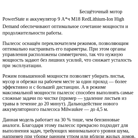
Б
есщёточный мотор
PowerState и аккумулятор 9 А*ч M18 RedLithium-Ion High
Demand
обеспечивают оптимальное сочетание мощности и
продолжительности работы.
Пылесос оснащён переключателем режимов, позволяющим
оптимально настраивать его параметры. При этом органы
управления расположены симметрично, так что нужную
мощность задают без лишних усилий, что снижает усталость
при эксплуатации.
Режим повышенной мощности позволяет убирать листья,
мусор и обрезки на рабочем месте за один проход — более
эффективно и с большей дистанции. А в режиме
максимальной мощности пылесос способен выполнять самые
сложные задачи по чистке (пример — удаление листьев из
травы в течение до 20 минут). Дальнодействие нового
аккумуляторного пылесоса Milwaukee — до 4,5 м.
Данная модель работает на 30 % тише, чем бензиновые
аналоги. Благодаря этому пылесос прекрасно подходит для
выполнения задач, требующих минимального уровня шума,
например при уборке ранним утром или вблизи жилых домов.