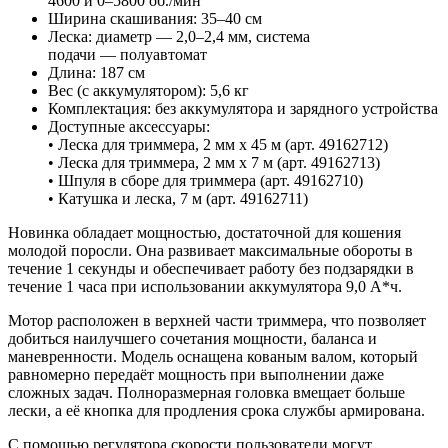
4600 и 0–5800 об./мин
Ширина скашивания: 35–40 см
Леска: диаметр — 2,0–2,4 мм, система
подачи — полуавтомат
Длина: 187 см
Вес (с аккумулятором): 5,6 кг
Комплектация: без аккумулятора и зарядного устройства
Доступные аксессуары:
• Леска для триммера, 2 мм x 45 м (арт. 49162712)
• Леска для триммера, 2 мм x 7 м (арт. 49162713)
• Шпуля в сборе для триммера (арт. 49162710)
• Катушка и леска, 7 м (арт. 49162711)
Новинка обладает мощностью, достаточной для кошения
молодой поросли. Она развивает максимальные обороты в
течение 1 секунды и обеспечивает работу без подзарядки в
течение 1 часа при использовании аккумулятора 9,0 А*ч.
Мотор расположен в верхней части триммера, что позволяет
добиться наилучшего сочетания мощности, баланса и
маневренности. Модель оснащена кованым валом, который
равномерно передаёт мощность при выполнении даже
сложных задач. Полноразмерная головка вмещает больше
лески, а её кнопка для продления срока службы армирована.
С помощью регулятора скорости пользователи могут