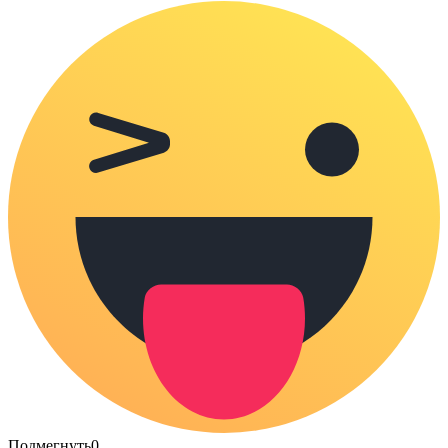
Подмегнуть
0