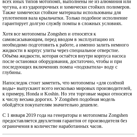
всех иных типов мотопомп, выполнены не из алюминия или
чугуна, а из ударопрочных и химически стойких полимеров.
Также химически стойкие материалы использованы для
уплотнения вала крыльчатки. Только подобное исполнение
гарантирует долгую службу помпы в сложных условиях.
Хотя все мотопомпы Zongshen и относятся к
самовсасывающим, перед вводом в эксплуатацию их
необходимо подготовить к работе, а именно залить немного
жидкости в корпус улиты через специальное отверстие.
Объёма жидкости, которая остаётся внутри корпуса насоса
после остановки оборудования, достаточно, чтобы и при
последующих включениях помпа «подхватила» воду с
глубины.
Напоследок стоит заметить, что мотопомпы «для солёной
воды» выпускают всего несколько мировых производителей,
к примеру, Honda и Koshin. Но эти торговые марки относятся
к числу весьма дорогих. У Zongshen подобная модель
обойдётся покупателям значительно дешевле.
С 1 января 2019 года на генераторы и мотопомпы Zongshen
предоставляется двухлетняя гарантия от производителя без
ограничения в количестве наработанных часов.