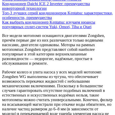
Кондиционер Daichi ICE 2 Inverter: преимущества
инверторной технологии
Топ-3 лучших серий кондиционеров Kentatsu: характеристики,
особенности, преимущества
Как выбрать кондиционер Kentatsu: изучаем нюансы
популярных сплит-систем Yuki, Omori, Tiba и Otari
Все модели мотопомп оснащаются двигателями Zongshen,
причём первые две из них различаются только водяными
насосами, двигатели одинаковы. Моторы на рамных
мотопомпах Zongshen представляют собой наиболее
популярные в этой категории верхнеклапанные
разновидности — недорогие, надёжные, простые в
обслуживании и ремонте.
Рабочее колесо и улита насоса у всех моделей мотопомп
Zongshen WG выполнены из чугуна, что обеспечивает
возможность перекачки жидкостей с небольшими
механическими включениями. Поскольку в большинстве
случаев гарантировать отсутствие подобных включений в
естественных и искусственных водоёмах нельзя, такие
мотопомпы можно считать универсальными. Конечно, фильтр
на всасывающей магистрали при откачке воды обязателен, но
наличие частиц размером до 6–8 мм (в зависимости от
модели) в перекачиваемой воде ущерба элементам насоса не