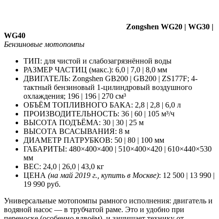
Zongshen WG20 | WG30 |
WG40
Бензиновые мотопомпы
ТИП: для чистой и слабозагрязнённой воды
РАЗМЕР ЧАСТИЦ (макс.): 6,0 | 7,0 | 8,0 мм
ДВИГАТЕЛЬ: Zongshen GB200 | GB200 | ZS177F; 4-
тактный бензиновый 1-цилиндровый воздушного
охлаждения; 196 | 196 | 270 см³
ОБЪЁМ ТОПЛИВНОГО БАКА: 2,8 | 2,8 | 6,0 л
ПРОИЗВОДИТЕЛЬНОСТЬ: 36 | 60 | 105 м³/ч
ВЫСОТА ПОДЪЁМА: 30 | 30 | 25 м
ВЫСОТА ВСАСЫВАНИЯ: 8 м
ДИАМЕТР ПАТРУБКОВ: 50 | 80 | 100 мм
ГАБАРИТЫ: 480×400×400 | 510×400×420 | 610×440×530
мм
ВЕС: 24,0 | 26,0 | 43,0 кг
ЦЕНА
(на май 2019 г., купить в Москве)
: 12 500 | 13 990 |
19 990 руб.
Универсальные мотопомпы рамного исполнения: двигатель и
водяной насос — в трубчатой раме. Это и удобно при
переноске (особенно вдвоём), и защищает технику от