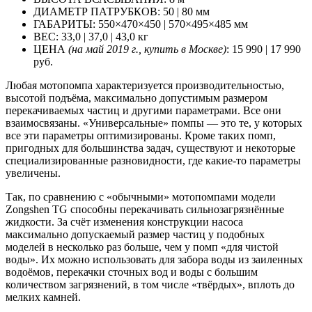
ДИАМЕТР ПАТРУБКОВ: 50 | 80 мм
ГАБАРИТЫ: 550×470×450 | 570×495×485 мм
ВЕС: 33,0 | 37,0 | 43,0 кг
ЦЕНА
(на май 2019 г., купить в Москве)
: 15 990 | 17 990
руб.
Любая мотопомпа характеризуется производительностью,
высотой подъёма, максимально допустимым размером
перекачиваемых частиц и другими параметрами. Все они
взаимосвязаны. «Универсальные» помпы — это те, у которых
все эти параметры оптимизированы. Кроме таких помп,
пригодных для большинства задач, существуют и некоторые
специализированные разновидности, где какие-то параметры
увеличены.
Так, по сравнению с «обычными» мотопомпами модели
Zongshen TG способны перекачивать сильнозагрязнённые
жидкости. За счёт изменения конструкции насоса
максимально допускаемый размер частиц у подобных
моделей в несколько раз больше, чем у помп «для чистой
воды». Их можно использовать для забора воды из заиленных
водоёмов, перекачки сточных вод и воды с большим
количеством загрязнений, в том числе «твёрдых», вплоть до
мелких камней.