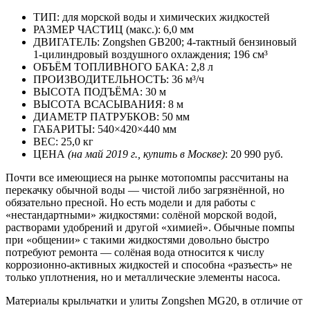
ТИП: для морской воды и химических жидкостей
РАЗМЕР ЧАСТИЦ (макс.): 6,0 мм
ДВИГАТЕЛЬ: Zongshen GB200; 4-тактный бензиновый
1-цилиндровый воздушного охлаждения; 196 см³
ОБЪЁМ ТОПЛИВНОГО БАКА: 2,8 л
ПРОИЗВОДИТЕЛЬНОСТЬ: 36 м³/ч
ВЫСОТА ПОДЪЁМА: 30 м
ВЫСОТА ВСАСЫВАНИЯ: 8 м
ДИАМЕТР ПАТРУБКОВ: 50 мм
ГАБАРИТЫ: 540×420×440 мм
ВЕС: 25,0 кг
ЦЕНА
(на май 2019 г., купить в Москве)
: 20 990 руб.
Почти все имеющиеся на рынке мотопомпы рассчитаны на
перекачку обычной воды — чистой либо загрязнённой, но
обязательно пресной. Но есть модели и для работы с
«нестандартными» жидкостями: солёной морской водой,
растворами удобрений и другой «химией». Обычные помпы
при «общении» с такими жидкостями довольно быстро
потребуют ремонта — солёная вода относится к числу
коррозионно-активных жидкостей и способна «разъесть» не
только уплотнения, но и металлические элементы насоса.
Материалы крыльчатки и улиты Zongshen MG20, в отличие от