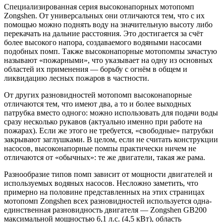
Специализированная серия высоконапорных мотопомп
Zongshen. От универсальных они отличаются тем, что с их
помощью можно поднять воду на значительную высоту либо
перекачать на дальние расстояния. Это достигается за счёт
более высокого напора, создаваемого водяными насосами
подобных помп. Также высоконапорные мотопомпы зачастую
называют «пожарными», что указывает на одну из основных
областей их применения — борьбу с огнём в общем и
ликвидацию лесных пожаров в частности.
От других разновидностей мотопомп высоконапорные
отличаются тем, что имеют два, а то и более выходных
патрубка вместо одного: можно использовать для подачи воды
сразу несколько рукавов (актуально именно при работе на
пожарах). Если же этого не требуется, «свободные» патрубки
закрывают заглушками. В целом, если не считать конструкции
насосов, высоконапорные помпы практически ничем не
отличаются от «обычных»: те же двигатели, такая же рама.
Разнообразие типов помп зависит от мощности двигателей и
используемых водяных насосов. Несложно заметить, что
примерно на половине представленных на этих страницах
мотопомп Zongshen всех разновидностей используется одна-
единственная разновидность двигателя — Zongshen GB200
максимальной мощностью 6,1 л.с. (4,5 кВт), область