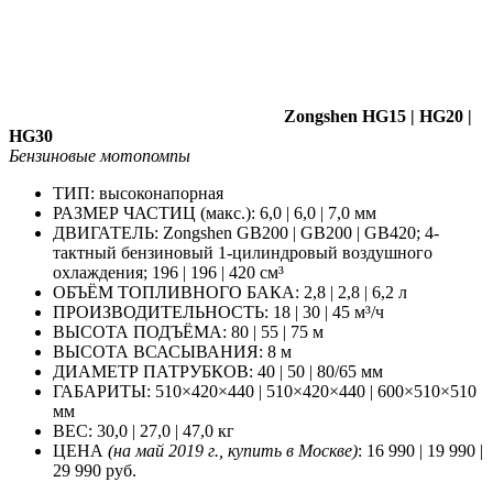
Zongshen HG15 | HG20 |
HG30
Бензиновые мотопомпы
ТИП: высоконапорная
РАЗМЕР ЧАСТИЦ (макс.): 6,0 | 6,0 | 7,0 мм
ДВИГАТЕЛЬ: Zongshen GB200 | GB200 | GB420; 4-
тактный бензиновый 1-цилиндровый воздушного
охлаждения; 196 | 196 | 420 см³
ОБЪЁМ ТОПЛИВНОГО БАКА: 2,8 | 2,8 | 6,2 л
ПРОИЗВОДИТЕЛЬНОСТЬ: 18 | 30 | 45 м³/ч
ВЫСОТА ПОДЪЁМА: 80 | 55 | 75 м
ВЫСОТА ВСАСЫВАНИЯ: 8 м
ДИАМЕТР ПАТРУБКОВ: 40 | 50 | 80/65 мм
ГАБАРИТЫ: 510×420×440 | 510×420×440 | 600×510×510
мм
ВЕС: 30,0 | 27,0 | 47,0 кг
ЦЕНА
(на май 2019 г., купить в Москве)
: 16 990 | 19 990 |
29 990 руб.