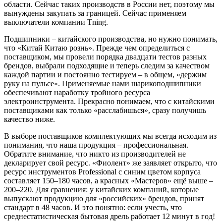
области. Сейчас таких производств в России нет, поэтому мы
вынуждены закупать за границей. Сейчас применяем
выключатели компании Tning.
Подшипники – китайского производства, но нужно понимать,
что «Китай Китаю рознь». Прежде чем определиться с
поставщиком, мы провели порядка двадцати тестов разных
брендов, выбрали подходящие и теперь следим за качеством
каждой партии и постоянно тестируем – в общем, «держим
руку на пульсе». Применяемые нами шарикоподшипники
обеспечивают наработку тройного ресурса
электроинструмента. Прекрасно понимаем, что с китайскими
поставщиками как только «расслабишься», сразу получишь
качество ниже.
В выборе поставщиков комплектующих мы всегда исходим из
понимания, что наша продукция – профессиональная.
Обратите внимание, что никто из производителей не
декларирует свой ресурс. «Фиолент» же заявляет открыто, что
ресурс инструментов Professional с синим цветом корпуса
составляет 150–180 часов, а красных «Мастеров» ещё выше –
200–220. Для сравнения: у китайских компаний, которые
выпускают продукцию для «российских» брендов, принят
стандарт в 48 часов. И это понятно: если учесть, что
среднестатистическая бытовая дрель работает 12 минут в год!