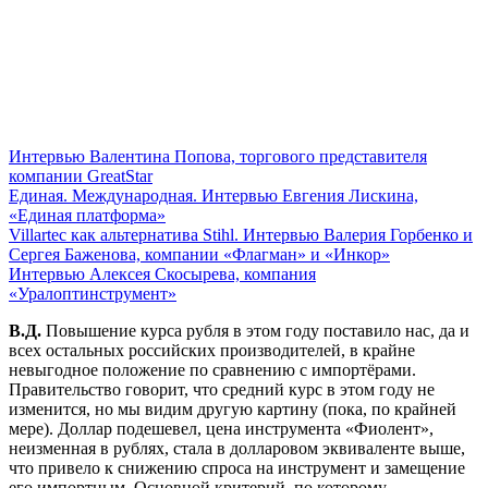
Интервью Валентина Попова, торгового представителя
компании GreatStar
Единая. Международная. Интервью Евгения Лискина,
«Единая платформа»
Villartec как альтернатива Stihl. Интервью Валерия Горбенко и
Сергея Баженова, компании «Флагман» и «Инкор»
Интервью Алексея Скосырева, компания
«Уралоптинструмент»
В.Д.
Повышение курса рубля в этом году поставило нас, да и
всех остальных российских производителей, в крайне
невыгодное положение по сравнению с импортёрами.
Правительство говорит, что средний курс в этом году не
изменится, но мы видим другую картину (пока, по крайней
мере). Доллар подешевел, цена инструмента «Фиолент»,
неизменная в рублях, стала в долларовом эквиваленте выше,
что привело к снижению спроса на инструмент и замещение
его импортным. Основной критерий, по которому