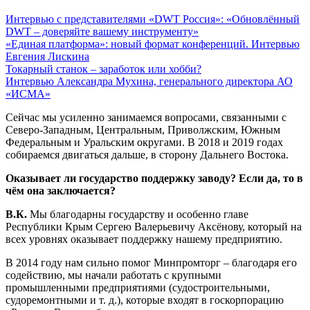
Интервью с представителями «DWT Россия»: «Обновлённый
DWT – доверяйте вашему инструменту»
«Единая платформа»: новый формат конференций. Интервью
Евгения Лискина
Токарный станок – заработок или хобби?
Интервью Александра Мухина, генерального директора АО
«ИСМА»
Сейчас мы усиленно занимаемся вопросами, связанными с
Северо-Западным, Центральным, Приволжским, Южным
Федеральным и Уральским округами. В 2018 и 2019 годах
собираемся двигаться дальше, в сторону Дальнего Востока.
Оказывает ли государство поддержку заводу? Если да, то в
чём она заключается?
В.К.
Мы благодарны государству и особенно главе
Республики Крым Сергею Валерьевичу Аксёнову, который на
всех уровнях оказывает поддержку нашему предприятию.
В 2014 году нам сильно помог Минпромторг – благодаря его
содействию, мы начали работать с крупными
промышленными предприятиями (судостроительными,
судоремонтными и т. д.), которые входят в госкорпорацию