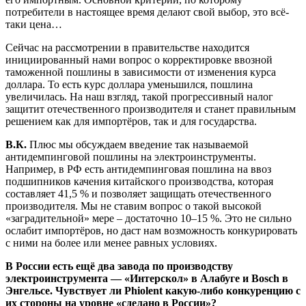
потребители в настоящее время делают свой выбор, это всё-
таки цена…
Сейчас на рассмотрении в правительстве находится
инициированный нами вопрос о корректировке ввозной
таможенной пошлины в зависимости от изменения курса
доллара. То есть курс доллара уменьшился, пошлина
увеличилась. На наш взгляд, такой прогрессивный налог
защитит отечественного производителя и станет правильным
решением как для импортёров, так и для государства.
В.К.
Плюс мы обсуждаем введение так называемой
антидемпинговой пошлины на электроинструменты.
Например, в РФ есть антидемпинговая пошлина на ввоз
подшипников качения китайского производства, которая
составляет 41,5 % и позволяет защищать отечественного
производителя. Мы не ставим вопрос о такой высокой
«заградительной» мере – достаточно 10–15 %. Это не сильно
ослабит импортёров, но даст нам возможность конкурировать
с ними на более или менее равных условиях.
В России есть ещё два завода по производству
электроинструмента — «Интерскол» в Алабуге и Bosch в
Энгельсе. Чувствует ли Phiolent какую-либо конкуренцию с
их стороны на уровне «сделано в России»?