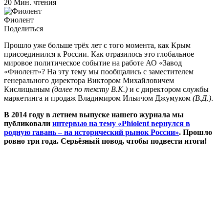
20 Мин. чтения
Фиолент
Поделиться
Прошло уже больше трёх лет с того момента, как Крым
присоединился к России. Как отразилось это глобальное
мировое политическое событие на работе АО «Завод
«Фиолент»? На эту тему мы пообщались с заместителем
генерального директора Виктором Михайловичем
Кислицыным
(далее по тексту В.К.)
и с директором службы
маркетинга и продаж Владимиром Ильичом Джумуком
(В.Д.)
.
В 2014 году в летнем выпуске нашего журнала мы
публиковали
интервью на тему «Phiolent вернулся в
родную гавань – на исторический рынок России»
. Прошло
ровно три года. Серьёзный повод, чтобы подвести итоги!