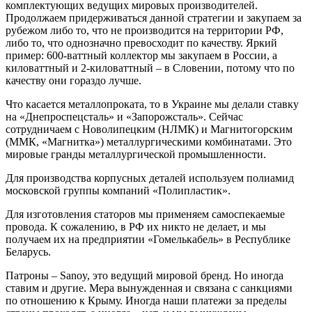
комплектующих ведущих мировых производителей.
Продолжаем придерживаться данной стратегии и закупаем за
рубежом либо то, что не производится на территории РФ,
либо то, что однозначно превосходит по качеству. Яркий
пример: 600-ваттный коллектор мы закупаем в России, а
киловаттный и 2-киловаттный – в Словении, потому что по
качеству они гораздо лучше.
Что касается металлопроката, то в Украине мы делали ставку
на «Днепроспецсталь» и «Запорожсталь». Сейчас
сотрудничаем с Новолипецким (НЛМК) и Магнитогорским
(ММК, «Магнитка») металлургическими комбинатами. Это
мировые гранды металлургической промышленности.
Для производства корпусных деталей используем полиамид
московской группы компаний «Полипластик».
Для изготовления статоров мы применяем самоспекаемые
провода. К сожалению, в РФ их никто не делает, и мы
получаем их на предприятии «Гомелькабель» в Республике
Беларусь.
Патроны – Sanoy, это ведущий мировой бренд. Но иногда
ставим и другие. Мера вынужденная и связана с санкциями
по отношению к Крыму. Иногда наши платежи за пределы