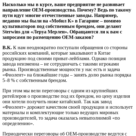
Насколько мы в курсе, ваше предприятие не развивает
направление ОЕМ-производства. Почему? Ведь по такому
пути идут многие отечественные заводы. Например,
недавно мы были на «Мобил К» в Гагарине – помимо
культиваторов под собственным брендом, они делают
Sterwins для «Леруа Мерлен». Обращаются ли к вам с
запросами по размещению ОЕМ-заказов?
В.К.
К нам неоднократно поступали обращения со стороны
российских компаний, которые заказывают в Китае
продукцию под своими приват-лейблами. Однако позиция
завода неизменна – не сотрудничать с такими игроками
рынка. Производственные мощности у нас есть и задача
«Фиолент» на ближайшие годы – занять долю рынка порядка
5–8 % с собственным брендом.
При этом мы вели переговоры с одним из крупнейших
ритейлеров о производстве под их брендом, но цену изделия
они хотели получить ниже китайской. Так как завод
«Фиолент» дорожит качеством своей продукции и использует
материалы и комплектующие только ведущих мировых
производителей, то задача оказалась невыполнимой «по
определению».
Периодически переговоры об ОЕМ-производстве ведутся с