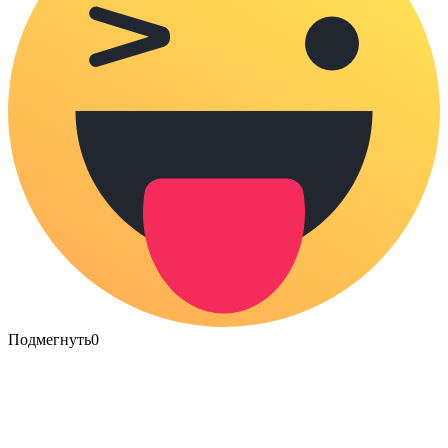
Подмегнуть
0