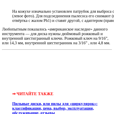
На кожухе изначально установлен патрубок для выброса
(левое фото). Для подсоединения пылесоса его снимают 
отвёртка с жалом Ph1) и ставят другой, с адаптером (прав
Любопытным показалось «американское наследие» данного
инструмента — для диска нужны дюймовый рожковый и
внутренний шестигранный ключи. Рожковый ключ на 9/16”,
или 14,3 мм, внутренний шестигран­ник на 3/16” , или 4,8 мм.
⇒ ЧИТАЙТЕ ТАКЖЕ
Пильные диски, или пилы для «циркулярок»:
классификация, цена, выбор, эксплуатация,
обслуживание, отзывы