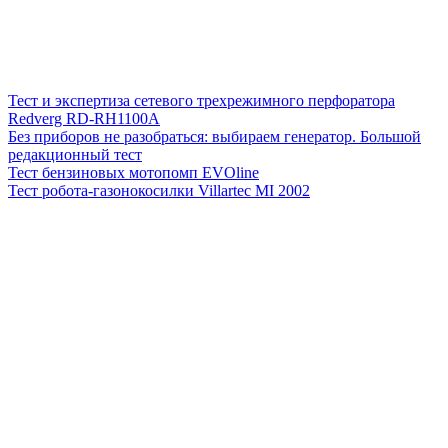
Тест и экспертиза сетевого трехрежимного перфоратора
Redverg RD-RH1100A
Без приборов не разобраться: выбираем генератор. Большой
редакционный тест
Тест бензиновых мотопомп EVOline
Тест робота-газонокосилки Villartec MI 2002