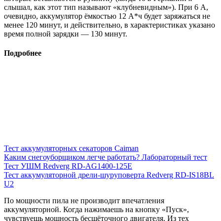
слышал, как этот тип называют «клубневидным»). При 6 А,
очевидно, аккумулятор ёмкостью 12 А*ч будет заряжаться не
менее 120 минут, и действительно, в характеристиках указано
время полной зарядки — 130 минут.
Подробнее
Тест аккумуляторных секаторов Caiman
Каким снегоуборщиком легче работать? Лабораторный тест
Тест УШМ Redverg RD-AG1400-125E
Тест аккумуляторной дрели-шуруповерта Redverg RD-IS18BL
U2
По мощности пила не производит впечатления
аккумуляторной. Когда нажимаешь на кнопку «Пуск»,
чувствуешь мощность бесщёточного двигателя. Из тех