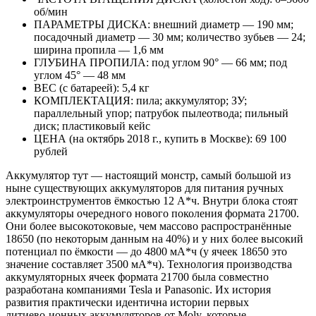
об/мин
ПАРАМЕТРЫ ДИСКА: внешний диаметр — 190 мм;
посадочный диаметр — 30 мм; количество зубьев — 24;
ширина пропила — 1,6 мм
ГЛУБИНА ПРОПИЛА: под углом 90° — 66 мм; под
углом 45° — 48 мм
ВЕС (с батареей): 5,4 кг
КОМПЛЕКТАЦИЯ: пила; аккумулятор; ЗУ;
параллельный упор; патрубок пылеотвода; пильный
диск; пластиковый кейс
ЦЕНА (на октябрь 2018 г., купить в Москве): 69 100
рублей
Аккумулятор тут — настоящий монстр, самый большой из
ныне существующих аккумуляторов для питания ручных
электроинструментов ёмкостью 12 А*ч. Внутри блока стоят
аккумуляторы очередного нового поколения формата 21700.
Они более высокотоковые, чем массово распространённые
18650 (по некоторым данным на 40%) и у них более высокий
потенциал по ёмкости — до 4800 мА*ч (у ячеек 18650 это
значение составляет 3500 мА*ч). Технология производства
аккумуляторных ячеек формата 21700 была совместно
разработана компаниями Tesla и Panasonic. Их история
развития практически идентична истории первых
литиево‑ионных аккумуляторов от Moly, которые