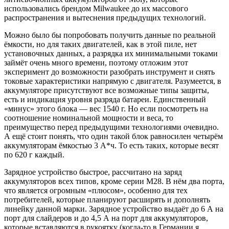
использовались брендом Milwaukee до их массового
распространения и вытеснения предыдущих технологий.
Можно было бы попробовать получить данные по реальной
ёмкости, но для таких двигателей, как в этой пиле, нет
установочных данных, а разрядка их минимальными токами
займёт очень много времени, поэтому отложим этот
эксперимент до возможности разобрать инструмент и снять
токовые характеристики напрямую с двигателя. Разумеется, в
аккумуляторе присутствуют все возможные типы защиты,
есть и индикация уровня разряда батареи. Единственный
«минус» этого блока — вес 1540 г. Но если посмотреть на
соотношение номинальной мощности и веса, то
преимущество перед предыдущими технологиями очевидно.
А ещё стоит понять, что один такой блок равносилен четырём
ак­кумуляторам ёмкостью 3 А*ч. То есть таких, которые весят
по 620 г каждый.
Зарядное устройство быстрое, рассчитано на заряд
аккумуляторов всех типов, кроме серии M28. В нём два порта,
что является огромным «плюсом», особенно для тех
потребителей, которые планируют расширять и дополнять
линейку данной марки. Зарядное устройство выдаёт до 6 А на
порт для слайдеров и до 4,5 А на порт для аккумуляторов,
которые вставляются в рукоятку (когда-то в Германии я