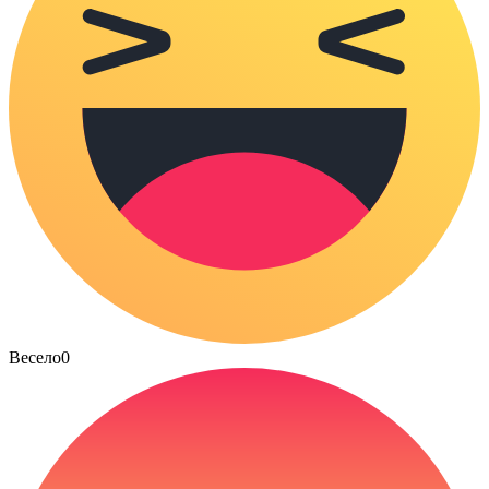
Весело
0