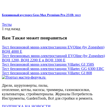
Бензиновый кусторез Geos Max Premium Pro 251B: тест
Тесты
1 год назад
Вам Также может понравиться
Тест бензиновой мини-электростанции EVOline (by Zongshen)
BQH 4000 E
Тест бензиновых мини-электростанций EVOline (by Zongshen)
BQH 1200, BQH 2200 E и BQH 3300 E
Тест бензиновой мини-электростанции Villartec GI 358S
Тест бензиновой мини-электростанции Villartec GG 6300 EBC
Тест бензиновой мини-электростанции Villartec GI 808
Дрели, шуруповерты, пилы,
отопление, котлы, насосы, триммеры, газонокосилки,
культиваторы, стройматериалы. Журналы Потребитель
Инструменты, GardenTools, Всё для стройки и ремонта.
ПОДПИСКА НА НОВОСТИ